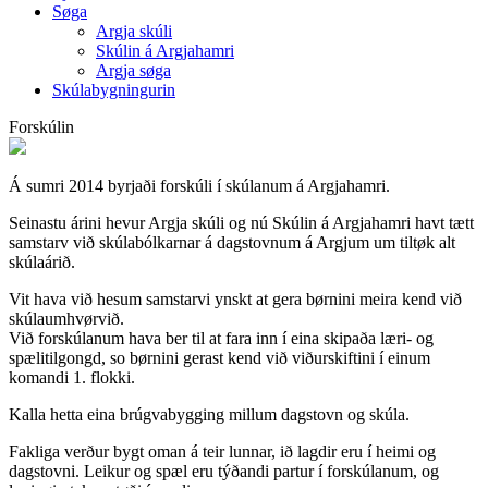
Søga
Argja skúli
Skúlin á Argjahamri
Argja søga
Skúlabygningurin
Forskúlin
Á sumri 2014 byrjaði forskúli í skúlanum á Argjahamri.
Seinastu árini hevur Argja skúli og nú Skúlin á Argjahamri havt tætt
samstarv við skúlabólkarnar á dagstovnum á Argjum um tiltøk alt
skúlaárið.
Vit hava við hesum samstarvi ynskt at gera børnini meira kend við
skúlaumhvørvið.
Við forskúlanum hava ber til at fara inn í eina skipaða læri- og
spælitilgongd, so børnini gerast kend við viðurskiftini í einum
komandi 1. flokki.
Kalla hetta eina brúgvabygging millum dagstovn og skúla.
Fakliga verður bygt oman á teir lunnar, ið lagdir eru í heimi og
dagstovni. Leikur og spæl eru týðandi partur í forskúlanum, og