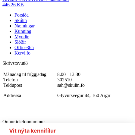
446.26 KB
Forsíða
Skúlin
Næmingar
Kunning
Myndir
Slóðir
Office365
Kervi.fo
Skrivstovutíð
Mánadag til fríggjadag
8.00 - 13.30
Telefon
302510
Teldupost
sah@skulin.fo
Addressa
Glyvursvegur 44, 160 Argir
Onnur telefonnummur
Starvsfólkarúm
302510
Vit nýta kennifílur
Førleikastovan
222445