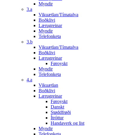
Myndir
3.a
Vikuætlan/Tímatalva
Boðklivi
Lærugreinar
Myndir
Telefonketa
3.b
Vikuætlan/Tímatalva
Boðklivi
Lærugreinar
Føroyskt
Myndir
Telefonketa
4.a
Vikuætlan
Boðklivi
Lærugreinar
Føroyskt
Danskt
Støddfrøði
Ítróttur
Handaverk og list
Myndir
Telefonketa