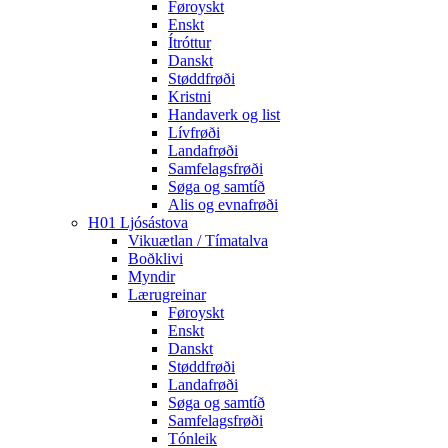
Føroyskt
Enskt
Ítróttur
Danskt
Støddfrøði
Kristni
Handaverk og list
Lívfrøði
Landafrøði
Samfelagsfrøði
Søga og samtíð
Alis og evnafrøði
H01 Ljósástova
Vikuætlan / Tímatalva
Boðklivi
Myndir
Lærugreinar
Føroyskt
Enskt
Danskt
Støddfrøði
Landafrøði
Søga og samtíð
Samfelagsfrøði
Tónleik