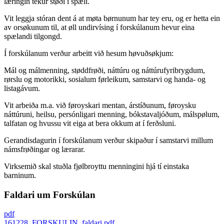
læringin tekur støði í spæli.
Vit leggja stóran dent á at møta børnunum har tey eru, og er hetta ein
av orsøkunum til, at øll undirvísing í forskúlanum hevur eina
spælandi tilgongd.
Í forskúlanum verður arbeitt við hesum høvuðsøkjum:
Mál og málmenning, støddfrøði, náttúru og náttúrufyribrygdum,
rørslu og motorikki, sosialum førleikum, samstarvi og handa- og
listagávum.
Vit arbeiða m.a. við føroyskari mentan, árstíðunum, føroysku
náttúruni, heilsu, persónligari menning, bókstavaljóðum, málspølum,
talfatan og hvussu vit eiga at bera okkum at í ferðsluni.
Gerandisdagurin í forskúlanum verður skipaður í samstarvi millum
námsfrøðingar og lærarar.
Virksemið skal stuðla fjølbroyttu menningini hjá tí einstaka
barninum.
Faldari um Forskúlan
pdf
161228_FORSKULIN_faldari.pdf