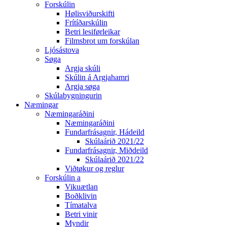
Forskúlin
Hølisviðurskifti
Frítíðarskúlin
Betri lesiførleikar
Filmsbrot um forskúlan
Ljósástova
Søga
Argja skúli
Skúlin á Argjahamri
Argja søga
Skúlabygningurin
Næmingar
Næmingaráðini
Næmingaráðini
Fundarfrásagnir, Hádeild
Skúlaárið 2021/22
Fundarfrásagnir, Miðdeild
Skúlaárið 2021/22
Viðtøkur og reglur
Forskúlin a
Vikuætlan
Boðklivin
Tímatalva
Betri vinir
Myndir