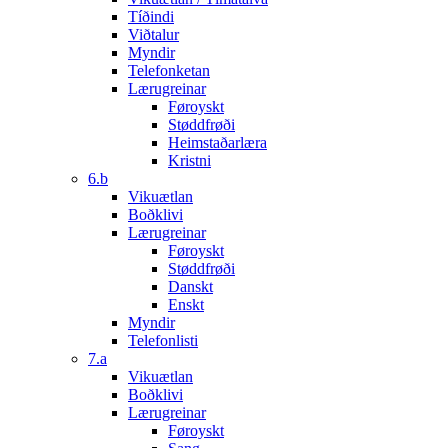
Tíðindi
Viðtalur
Myndir
Telefonketan
Lærugreinar
Føroyskt
Støddfrøði
Heimstaðarlæra
Kristni
6.b
Vikuætlan
Boðklivi
Lærugreinar
Føroyskt
Støddfrøði
Danskt
Enskt
Myndir
Telefonlisti
7.a
Vikuætlan
Boðklivi
Lærugreinar
Føroyskt