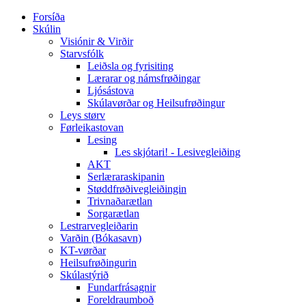
Forsíða
Skúlin
Visiónir & Virðir
Starvsfólk
Leiðsla og fyrisiting
Lærarar og námsfrøðingar
Ljósástova
Skúlavørðar og Heilsufrøðingur
Leys størv
Førleikastovan
Lesing
Les skjótari! - Lesivegleiðing
AKT
Serlæraraskipanin
Støddfrøðivegleiðingin
Trivnaðarætlan
Sorgarætlan
Lestrarvegleiðarin
Varðin (Bókasavn)
KT-vørðar
Heilsufrøðingurin
Skúlastýrið
Fundarfrásagnir
Foreldraumboð