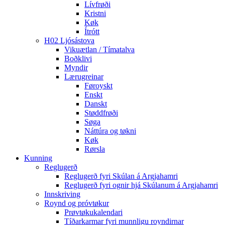
Lívfrøði
Kristni
Køk
Ítrótt
H02 Ljósástova
Vikuætlan / Tímatalva
Boðklivi
Myndir
Lærugreinar
Føroyskt
Enskt
Danskt
Støddfrøði
Søga
Náttúra og tøkni
Køk
Rørsla
Kunning
Reglugerð
Reglugerð fyri Skúlan á Argjahamri
Reglugerð fyri ognir hjá Skúlanum á Argjahamri
Innskriving
Roynd og próvtøkur
Prøvtøkukalendari
Tíðarkarmar fyri munnligu royndirnar