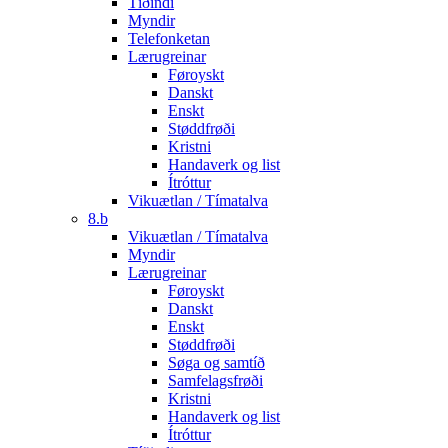
Tíðindi
Myndir
Telefonketan
Lærugreinar
Føroyskt
Danskt
Enskt
Støddfrøði
Kristni
Handaverk og list
Ítróttur
Vikuætlan / Tímatalva
8.b
Vikuætlan / Tímatalva
Myndir
Lærugreinar
Føroyskt
Danskt
Enskt
Støddfrøði
Søga og samtíð
Samfelagsfrøði
Kristni
Handaverk og list
Ítróttur