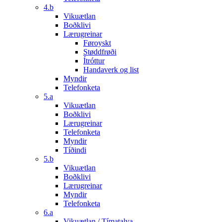
4.b
Vikuætlan
Boðklivi
Lærugreinar
Føroyskt
Støddfrøði
Ítróttur
Handaverk og list
Myndir
Telefonketa
5.a
Vikuætlan
Boðklivi
Lærugreinar
Telefonketa
Myndir
Tíðindi
5.b
Vikuætlan
Boðklivi
Lærugreinar
Myndir
Telefonketa
6.a
Vikuætlan / Tímatalva