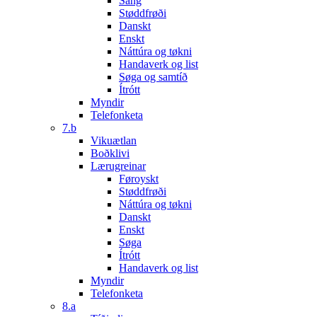
Sang
Støddfrøði
Danskt
Enskt
Náttúra og tøkni
Handaverk og list
Søga og samtíð
Ítrótt
Myndir
Telefonketa
7.b
Vikuætlan
Boðklivi
Lærugreinar
Føroyskt
Støddfrøði
Náttúra og tøkni
Danskt
Enskt
Søga
Ítrótt
Handaverk og list
Myndir
Telefonketa
8.a