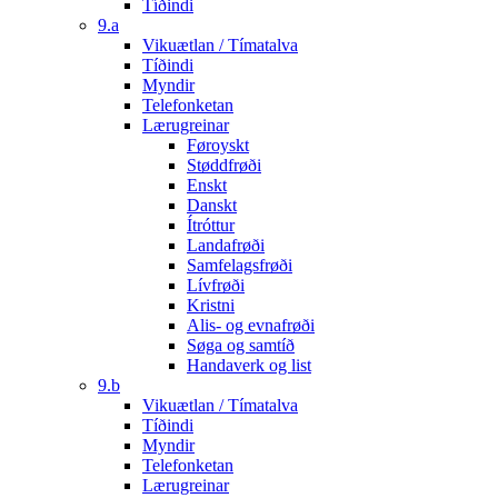
Tíðindi
9.a
Vikuætlan / Tímatalva
Tíðindi
Myndir
Telefonketan
Lærugreinar
Føroyskt
Støddfrøði
Enskt
Danskt
Ítróttur
Landafrøði
Samfelagsfrøði
Lívfrøði
Kristni
Alis- og evnafrøði
Søga og samtíð
Handaverk og list
9.b
Vikuætlan / Tímatalva
Tíðindi
Myndir
Telefonketan
Lærugreinar