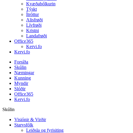
Kvæðabólkurin
Týskt
Ítróttur
Alisfrøði
Lívfrøði
Kristni
Landafrøði
Office365
Kervi.fo
Kervi.fo
Forsíða
Skúlin
Næmingar
Kunning
Myndir
Slóðir
Office365
Kervi.fo
Skúlin
Visiónir & Virðir
Starvsfólk
Leiðsla og fyrisiting