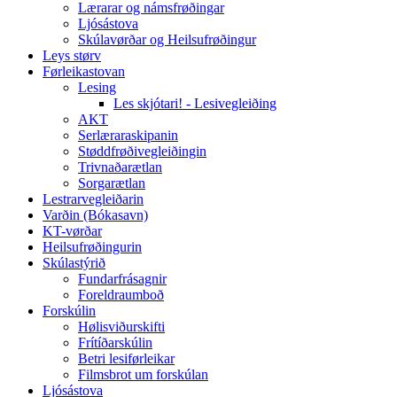
Lærarar og námsfrøðingar
Ljósástova
Skúlavørðar og Heilsufrøðingur
Leys størv
Førleikastovan
Lesing
Les skjótari! - Lesivegleiðing
AKT
Serlæraraskipanin
Støddfrøðivegleiðingin
Trivnaðarætlan
Sorgarætlan
Lestrarvegleiðarin
Varðin (Bókasavn)
KT-vørðar
Heilsufrøðingurin
Skúlastýrið
Fundarfrásagnir
Foreldraumboð
Forskúlin
Hølisviðurskifti
Frítíðarskúlin
Betri lesiførleikar
Filmsbrot um forskúlan
Ljósástova