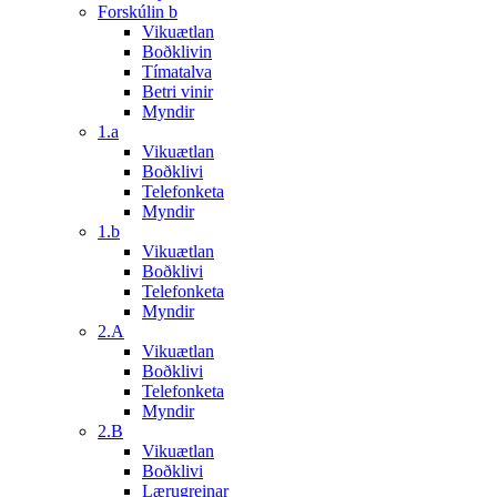
Forskúlin b
Vikuætlan
Boðklivin
Tímatalva
Betri vinir
Myndir
1.a
Vikuætlan
Boðklivi
Telefonketa
Myndir
1.b
Vikuætlan
Boðklivi
Telefonketa
Myndir
2.A
Vikuætlan
Boðklivi
Telefonketa
Myndir
2.B
Vikuætlan
Boðklivi
Lærugreinar