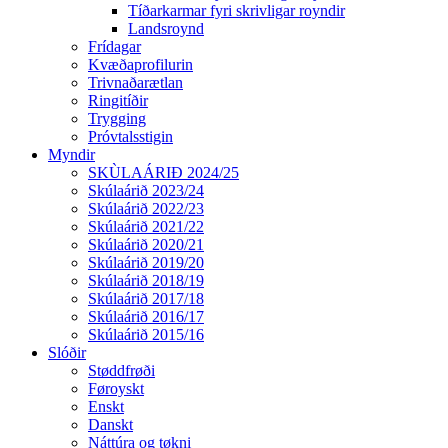
Tíðarkarmar fyri skrivligar royndir
Landsroynd
Frídagar
Kvæðaprofilurin
Trivnaðarætlan
Ringitíðir
Trygging
Próvtalsstigin
Myndir
SKÙLAÁRIÐ 2024/25
Skúlaárið 2023/24
Skúlaárið 2022/23
Skúlaárið 2021/22
Skúlaárið 2020/21
Skúlaárið 2019/20
Skúlaárið 2018/19
Skúlaárið 2017/18
Skúlaárið 2016/17
Skúlaárið 2015/16
Slóðir
Støddfrøði
Føroyskt
Enskt
Danskt
Náttúra og tøkni