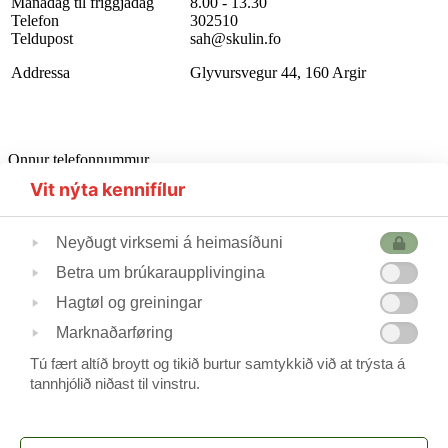
Mánadag til fríggjadag
8.00 - 13.30
Telefon
302510
Teldupost
sah@skulin.fo
Addressa
Glyvursvegur 44, 160 Argir
Onnur telefonnummur
Starvsfólkarúm
302510
Vit nýta kennifílur
Førleikastovan
222445
Heilsufrøðingur
562355
Neyðugt virksemi á heimasíðuni
Betra um brúkaraupplivingina
Skúlastjórin
224240
Hagtøl og greiningar
Varaskúlastjórin
227244 / 223690
Skrivstovukvinnan
506088
Marknaðarføring
Skúlavørðar
215388/211744
Tú fært altíð broytt og tikið burtur samtykkið við at trýsta á
tannhjólið niðast til vinstru.
Frítíðarskúlin
www.argjahamri.fo