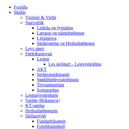
Forsíða
Skúlin
Visiónir & Virðir
Starvsfólk
Leiðsla og fyrisiting
Lærarar og námsfrøðingar
Ljósástova
Skúlavørðar og Heilsufrøðingur
Leys størv
Førleikastovan
Lesing
Les skjótari! - Lesivegleiðing
AKT
Serlæraraskipanin
Støddfrøðivegleiðingin
Trivnaðarætlan
Sorgarætlan
Lestrarvegleiðarin
Varðin (Bókasavn)
KT-vørðar
Heilsufrøðingurin
Skúlastýrið
Fundarfrásagnir
Foreldraumboð