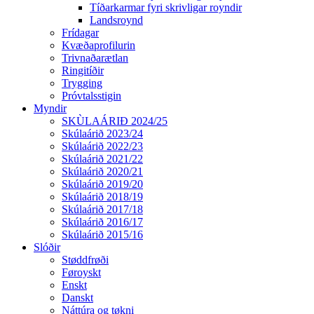
Tíðarkarmar fyri skrivligar royndir
Landsroynd
Frídagar
Kvæðaprofilurin
Trivnaðarætlan
Ringitíðir
Trygging
Próvtalsstigin
Myndir
SKÙLAÁRIÐ 2024/25
Skúlaárið 2023/24
Skúlaárið 2022/23
Skúlaárið 2021/22
Skúlaárið 2020/21
Skúlaárið 2019/20
Skúlaárið 2018/19
Skúlaárið 2017/18
Skúlaárið 2016/17
Skúlaárið 2015/16
Slóðir
Støddfrøði
Føroyskt
Enskt
Danskt
Náttúra og tøkni