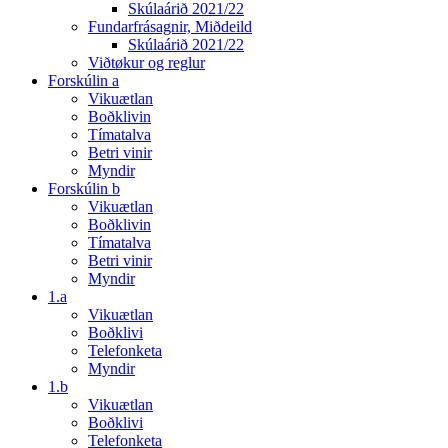
Skúlaárið 2021/22
Fundarfrásagnir, Miðdeild
Skúlaárið 2021/22
Viðtøkur og reglur
Forskúlin a
Vikuætlan
Boðklivin
Tímatalva
Betri vinir
Myndir
Forskúlin b
Vikuætlan
Boðklivin
Tímatalva
Betri vinir
Myndir
1.a
Vikuætlan
Boðklivi
Telefonketa
Myndir
1.b
Vikuætlan
Boðklivi
Telefonketa