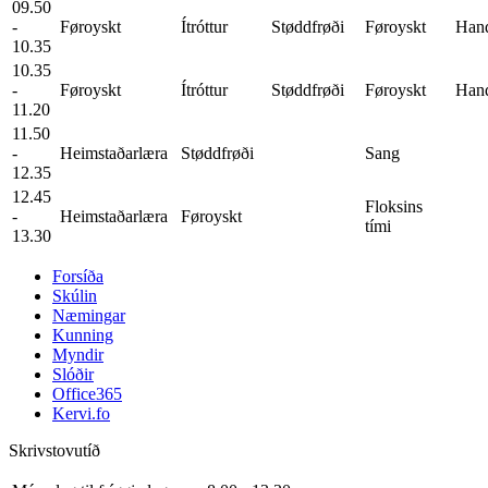
09.50
-
Føroyskt
Ítróttur
Støddfrøði
Føroyskt
Hand
10.35
10.35
-
Føroyskt
Ítróttur
Støddfrøði
Føroyskt
Hand
11.20
11.50
-
Heimstaðarlæra
Støddfrøði
Sang
12.35
12.45
Floksins
-
Heimstaðarlæra
Føroyskt
tími
13.30
Forsíða
Skúlin
Næmingar
Kunning
Myndir
Slóðir
Office365
Kervi.fo
Skrivstovutíð