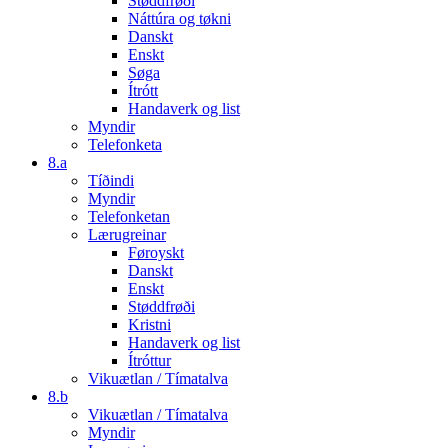
Støddfrøði
Náttúra og tøkni
Danskt
Enskt
Søga
Ítrótt
Handaverk og list
Myndir
Telefonketa
8.a
Tíðindi
Myndir
Telefonketan
Lærugreinar
Føroyskt
Danskt
Enskt
Støddfrøði
Kristni
Handaverk og list
Ítróttur
Vikuætlan / Tímatalva
8.b
Vikuætlan / Tímatalva
Myndir