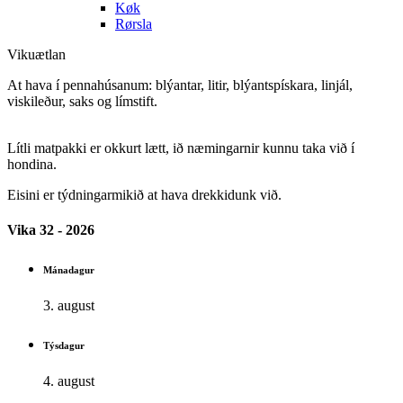
Køk
Rørsla
Vikuætlan
At hava í pennahúsanum: blýantar, litir, blýantspískara, linjál,
viskileður, saks og límstift.
Lítli matpakki er okkurt lætt, ið næmingarnir kunnu taka við í
hondina.
Eisini er týdningarmikið at hava drekkidunk við.
Vika 32 - 2026
Mánadagur
3. august
Týsdagur
4. august