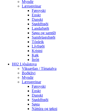
Myndir
Lærugreinar
Føroyskt
Enskt
Danskt
Støddfrøði
Landafrøði
Søga og samtíð
Samfelagsfrøði
Tónleik
Lívfrøði
Kristni
Køk
Ítrótt
H02 Ljósástova
Vikuætlan / Tímatalva
Boðklivi
Myndir
Lærugreinar
Føroyskt
Enskt
Danskt
Støddfrøði
Søga
Náttúra og tøkni