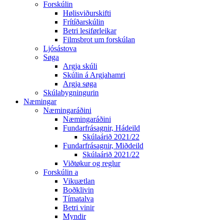
Forskúlin
Hølisviðurskifti
Frítíðarskúlin
Betri lesiførleikar
Filmsbrot um forskúlan
Ljósástova
Søga
Argja skúli
Skúlin á Argjahamri
Argja søga
Skúlabygningurin
Næmingar
Næmingaráðini
Næmingaráðini
Fundarfrásagnir, Hádeild
Skúlaárið 2021/22
Fundarfrásagnir, Miðdeild
Skúlaárið 2021/22
Viðtøkur og reglur
Forskúlin a
Vikuætlan
Boðklivin
Tímatalva
Betri vinir
Myndir