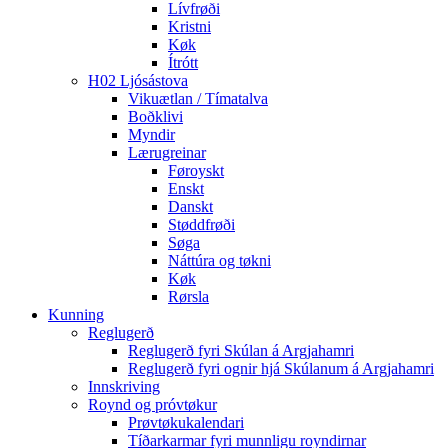
Lívfrøði
Kristni
Køk
Ítrótt
H02 Ljósástova
Vikuætlan / Tímatalva
Boðklivi
Myndir
Lærugreinar
Føroyskt
Enskt
Danskt
Støddfrøði
Søga
Náttúra og tøkni
Køk
Rørsla
Kunning
Reglugerð
Reglugerð fyri Skúlan á Argjahamri
Reglugerð fyri ognir hjá Skúlanum á Argjahamri
Innskriving
Roynd og próvtøkur
Prøvtøkukalendari
Tíðarkarmar fyri munnligu royndirnar