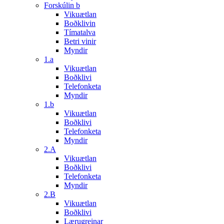
Forskúlin b
Vikuætlan
Boðklivin
Tímatalva
Betri vinir
Myndir
1.a
Vikuætlan
Boðklivi
Telefonketa
Myndir
1.b
Vikuætlan
Boðklivi
Telefonketa
Myndir
2.A
Vikuætlan
Boðklivi
Telefonketa
Myndir
2.B
Vikuætlan
Boðklivi
Lærugreinar