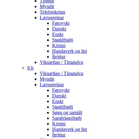
Tíðindi
Myndir
Telefonketan
Lærugreinar
Føroyskt
Danskt
Enskt
Støddfrøði
Kristni
Handaverk og list
Ítróttur
Vikuætlan / Tímatalva
8.b
Vikuætlan / Tímatalva
Myndir
Lærugreinar
Føroyskt
Danskt
Enskt
Støddfrøði
Søga og samtíð
Samfelagsfrøði
Kristni
Handaverk og list
Ítróttur