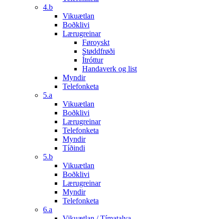
4.b
Vikuætlan
Boðklivi
Lærugreinar
Føroyskt
Støddfrøði
Ítróttur
Handaverk og list
Myndir
Telefonketa
5.a
Vikuætlan
Boðklivi
Lærugreinar
Telefonketa
Myndir
Tíðindi
5.b
Vikuætlan
Boðklivi
Lærugreinar
Myndir
Telefonketa
6.a
Vikuætlan / Tímatalva