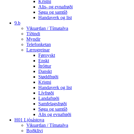
Kristni
Alis- og evnafrøði
Søga og samtíð
Handaverk og list
9.b
Vikuætlan / Tímatalva
Tíðindi
Myndir
Telefonketan
Lærugreinar
Føroyskt
Enskt
Ítróttur
Danskt
Støddfrøði
Kristni
Handaverk og list
Lívfrøði
Landafrøði
Samfelagsfrøði
Søga og samtíð
Alis og evnafrøði
H01 Ljósástova
Vikuætlan / Tímatalva
Boðklivi