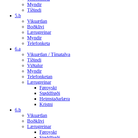
Myndir
Tíðindi
5.b
Vikuætlan
Boðklivi
Lærugreinar
Myndir
Telefonketa
6.a
Vikuætlan / Tímatalva
Tíðindi
Viðtalur
Myndir
Telefonketan
Lærugreinar
Føroyskt
Støddfrøði
Heimstaðarlæra
Kristni
6.b
Vikuætlan
Boðklivi
Lærugreinar
Føroyskt
Støddfrøði