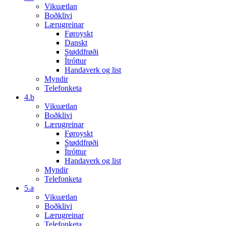
Vikuætlan
Boðklivi
Lærugreinar
Føroyskt
Danskt
Støddfrøði
Ítróttur
Handaverk og list
Myndir
Telefonketa
4.b
Vikuætlan
Boðklivi
Lærugreinar
Føroyskt
Støddfrøði
Ítróttur
Handaverk og list
Myndir
Telefonketa
5.a
Vikuætlan
Boðklivi
Lærugreinar
Telefonketa