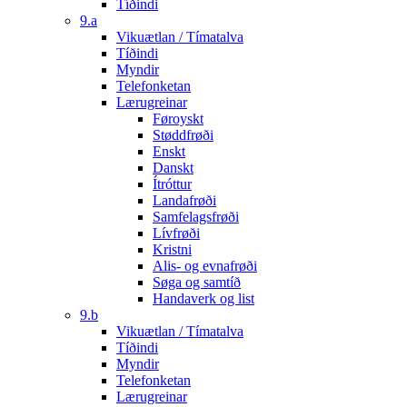
Tíðindi
9.a
Vikuætlan / Tímatalva
Tíðindi
Myndir
Telefonketan
Lærugreinar
Føroyskt
Støddfrøði
Enskt
Danskt
Ítróttur
Landafrøði
Samfelagsfrøði
Lívfrøði
Kristni
Alis- og evnafrøði
Søga og samtíð
Handaverk og list
9.b
Vikuætlan / Tímatalva
Tíðindi
Myndir
Telefonketan
Lærugreinar