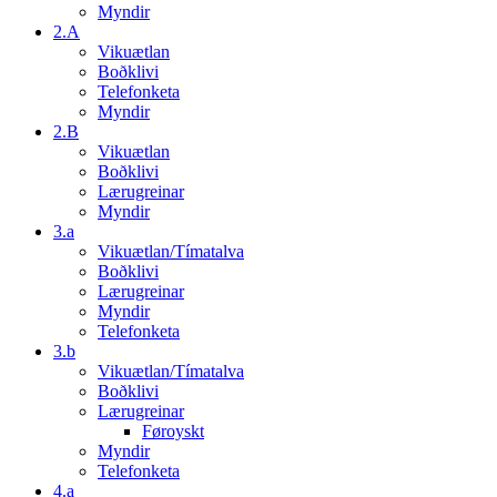
Myndir
2.A
Vikuætlan
Boðklivi
Telefonketa
Myndir
2.B
Vikuætlan
Boðklivi
Lærugreinar
Myndir
3.a
Vikuætlan/Tímatalva
Boðklivi
Lærugreinar
Myndir
Telefonketa
3.b
Vikuætlan/Tímatalva
Boðklivi
Lærugreinar
Føroyskt
Myndir
Telefonketa
4.a