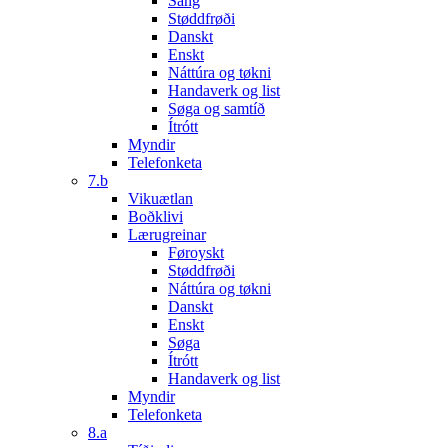
Sang
Støddfrøði
Danskt
Enskt
Náttúra og tøkni
Handaverk og list
Søga og samtíð
Ítrótt
Myndir
Telefonketa
7.b
Vikuætlan
Boðklivi
Lærugreinar
Føroyskt
Støddfrøði
Náttúra og tøkni
Danskt
Enskt
Søga
Ítrótt
Handaverk og list
Myndir
Telefonketa
8.a