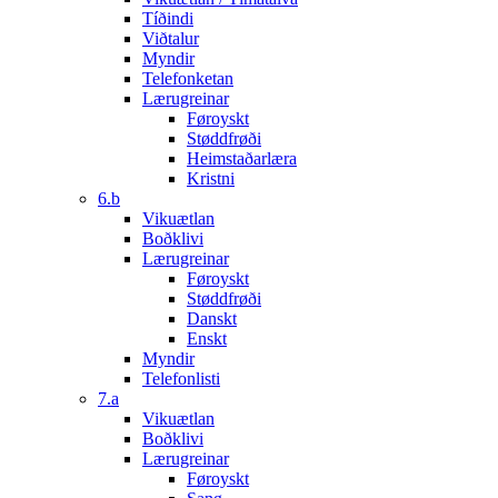
Tíðindi
Viðtalur
Myndir
Telefonketan
Lærugreinar
Føroyskt
Støddfrøði
Heimstaðarlæra
Kristni
6.b
Vikuætlan
Boðklivi
Lærugreinar
Føroyskt
Støddfrøði
Danskt
Enskt
Myndir
Telefonlisti
7.a
Vikuætlan
Boðklivi
Lærugreinar
Føroyskt