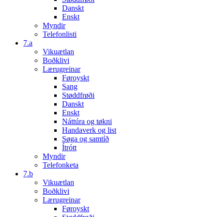
Danskt
Enskt
Myndir
Telefonlisti
7.a
Vikuætlan
Boðklivi
Lærugreinar
Føroyskt
Sang
Støddfrøði
Danskt
Enskt
Náttúra og tøkni
Handaverk og list
Søga og samtíð
Ítrótt
Myndir
Telefonketa
7.b
Vikuætlan
Boðklivi
Lærugreinar
Føroyskt