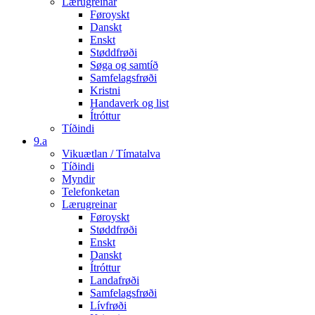
Lærugreinar
Føroyskt
Danskt
Enskt
Støddfrøði
Søga og samtíð
Samfelagsfrøði
Kristni
Handaverk og list
Ítróttur
Tíðindi
9.a
Vikuætlan / Tímatalva
Tíðindi
Myndir
Telefonketan
Lærugreinar
Føroyskt
Støddfrøði
Enskt
Danskt
Ítróttur
Landafrøði
Samfelagsfrøði
Lívfrøði