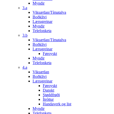
Myndir
3.a
Vikuætlan/Tímatalva
Boðklivi
Lærugreinar
Myndir
Telefonketa
3.b
Vikuætlan/Tímatalva
Boðklivi
Lærugreinar
Føroyskt
Myndir
Telefonketa
4.a
Vikuætlan
Boðklivi
Lærugreinar
Føroyskt
Danskt
Støddfrøði
Ítróttur
Handaverk og list
Myndir
Telefonketa