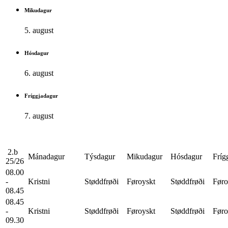
Mikudagur
5. august
Hósdagur
6. august
Fríggjadagur
7. august
2.b
Mánadagur
Týsdagur
Mikudagur
Hósdagur
Fríg
25/26
08.00
-
Kristni
Støddfrøði
Føroyskt
Støddfrøði
Føro
08.45
08.45
-
Kristni
Støddfrøði
Føroyskt
Støddfrøði
Føro
09.30