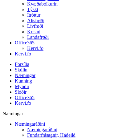
Kvæðabólkurin
Týskt
Ítróttur
Alisfrøði
Lívfrøði
Kristni
Landafrøði
Office365
Kervi.fo
Kervi.fo
Forsíða
Skúlin
Næmingar
Kunning
Myndir
Slóðir
Office365
Kervi.fo
Næmingar
Næmingaráðini
Næmingaráðini
Fundarfrásagnir, Hádeild