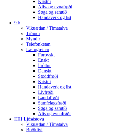
Kristni
Alis- og evnafrøði
Søga og samtíð
Handaverk og list
9.b
Vikuætlan / Tímatalva
Tíðindi
Myndir
Telefonketan
Lærugreinar
Føroyskt
Enskt
Ítróttur
Danskt
Støddfrøði
Kristni
Handaverk og list
Lívfrøði
Landafrøði
Samfelagsfrøði
Søga og samtíð
Alis og evnafrøði
H01 Ljósástova
Vikuætlan / Tímatalva
Boðklivi