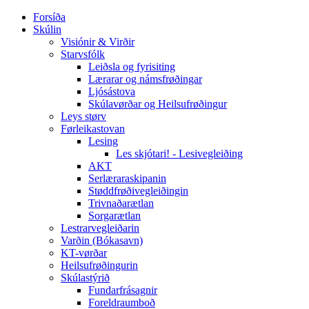
Forsíða
Skúlin
Visiónir & Virðir
Starvsfólk
Leiðsla og fyrisiting
Lærarar og námsfrøðingar
Ljósástova
Skúlavørðar og Heilsufrøðingur
Leys størv
Førleikastovan
Lesing
Les skjótari! - Lesivegleiðing
AKT
Serlæraraskipanin
Støddfrøðivegleiðingin
Trivnaðarætlan
Sorgarætlan
Lestrarvegleiðarin
Varðin (Bókasavn)
KT-vørðar
Heilsufrøðingurin
Skúlastýrið
Fundarfrásagnir
Foreldraumboð