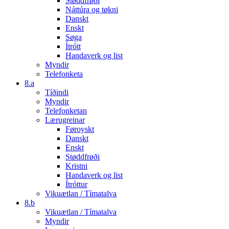
Støddfrøði
Náttúra og tøkni
Danskt
Enskt
Søga
Ítrótt
Handaverk og list
Myndir
Telefonketa
8.a
Tíðindi
Myndir
Telefonketan
Lærugreinar
Føroyskt
Danskt
Enskt
Støddfrøði
Kristni
Handaverk og list
Ítróttur
Vikuætlan / Tímatalva
8.b
Vikuætlan / Tímatalva
Myndir