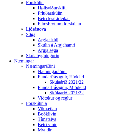
Forskúlin
Hølisviðurskifti
Frítíðarskúlin
Betri lesiførleikar
Filmsbrot um forskúlan
Ljósástova
Søga
Argja skúli
Skúlin á Argjahamri
Argja søga
Skúlabygningurin
Næmingar
Næmingaráðini
Næmingaráðini
Fundarfrásagnir, Hádeild
Skúlaárið 2021/22
Fundarfrásagnir, Miðdeild
Skúlaárið 2021/22
Viðtøkur og reglur
Forskúlin a
Vikuætlan
Boðklivin
Tímatalva
Betri vinir
Myndir