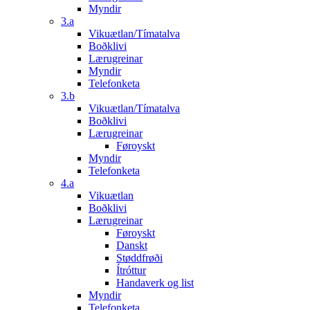
Myndir
3.a
Vikuætlan/Tímatalva
Boðklivi
Lærugreinar
Myndir
Telefonketa
3.b
Vikuætlan/Tímatalva
Boðklivi
Lærugreinar
Føroyskt
Myndir
Telefonketa
4.a
Vikuætlan
Boðklivi
Lærugreinar
Føroyskt
Danskt
Støddfrøði
Ítróttur
Handaverk og list
Myndir
Telefonketa