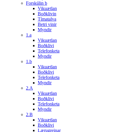
Forskúlin b
Vikuætlan
Boðklivin
Tímatalva
Betri vinir
Myndir
1.a
Vikuætlan
Boðklivi
Telefonketa
Myndir
1.b
Vikuætlan
Boðklivi
Telefonketa
Myndir
2.A
Vikuætlan
Boðklivi
Telefonketa
Myndir
2.B
Vikuætlan
Boðklivi
Lærugreinar