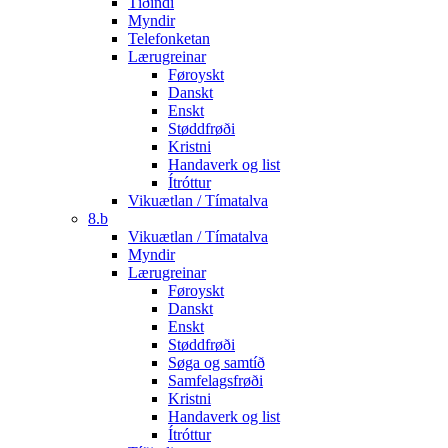
Tíðindi
Myndir
Telefonketan
Lærugreinar
Føroyskt
Danskt
Enskt
Støddfrøði
Kristni
Handaverk og list
Ítróttur
Vikuætlan / Tímatalva
8.b
Vikuætlan / Tímatalva
Myndir
Lærugreinar
Føroyskt
Danskt
Enskt
Støddfrøði
Søga og samtíð
Samfelagsfrøði
Kristni
Handaverk og list
Ítróttur