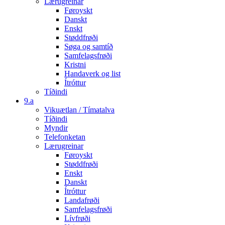
Lærugreinar
Føroyskt
Danskt
Enskt
Støddfrøði
Søga og samtíð
Samfelagsfrøði
Kristni
Handaverk og list
Ítróttur
Tíðindi
9.a
Vikuætlan / Tímatalva
Tíðindi
Myndir
Telefonketan
Lærugreinar
Føroyskt
Støddfrøði
Enskt
Danskt
Ítróttur
Landafrøði
Samfelagsfrøði
Lívfrøði