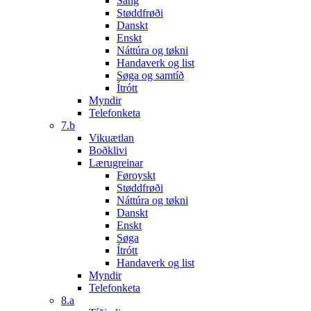
Sang
Støddfrøði
Danskt
Enskt
Náttúra og tøkni
Handaverk og list
Søga og samtíð
Ítrótt
Myndir
Telefonketa
7.b
Vikuætlan
Boðklivi
Lærugreinar
Føroyskt
Støddfrøði
Náttúra og tøkni
Danskt
Enskt
Søga
Ítrótt
Handaverk og list
Myndir
Telefonketa
8.a