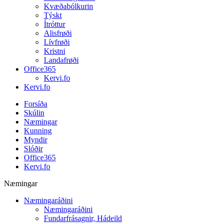
Kvæðabólkurin
Týskt
Ítróttur
Alisfrøði
Lívfrøði
Kristni
Landafrøði
Office365
Kervi.fo
Kervi.fo
Forsíða
Skúlin
Næmingar
Kunning
Myndir
Slóðir
Office365
Kervi.fo
Næmingar
Næmingaráðini
Næmingaráðini
Fundarfrásagnir, Hádeild