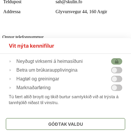
Teldupost
sah@skulin.fo
Addressa
Glyvursvegur 44, 160 Argir
Onnur telefonnummur
Starvsfólkarúm
302510
Vit nýta kennifílur
Førleikastovan
222445
Heilsufrøðingur
562355
Neyðugt virksemi á heimasíðuni
Betra um brúkaraupplivingina
Skúlastjórin
224240
Hagtøl og greiningar
Varaskúlastjórin
227244 / 223690
Skrivstovukvinnan
506088
Marknaðarføring
Skúlavørðar
215388/211744
Tú fært altíð broytt og tikið burtur samtykkið við at trýsta á
tannhjólið niðast til vinstru.
Frítíðarskúlin
www.argjahamri.fo
GÓÐTAK VALDU