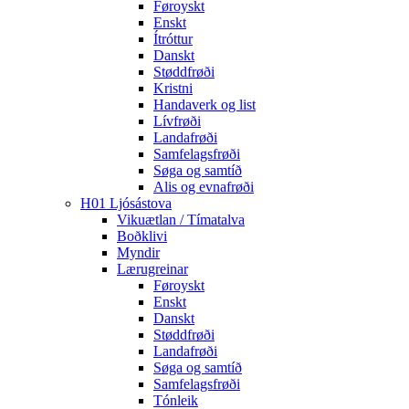
Føroyskt
Enskt
Ítróttur
Danskt
Støddfrøði
Kristni
Handaverk og list
Lívfrøði
Landafrøði
Samfelagsfrøði
Søga og samtíð
Alis og evnafrøði
H01 Ljósástova
Vikuætlan / Tímatalva
Boðklivi
Myndir
Lærugreinar
Føroyskt
Enskt
Danskt
Støddfrøði
Landafrøði
Søga og samtíð
Samfelagsfrøði
Tónleik