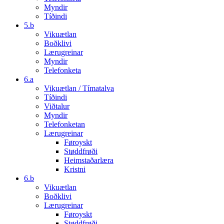
Myndir
Tíðindi
5.b
Vikuætlan
Boðklivi
Lærugreinar
Myndir
Telefonketa
6.a
Vikuætlan / Tímatalva
Tíðindi
Viðtalur
Myndir
Telefonketan
Lærugreinar
Føroyskt
Støddfrøði
Heimstaðarlæra
Kristni
6.b
Vikuætlan
Boðklivi
Lærugreinar
Føroyskt
Støddfrøði