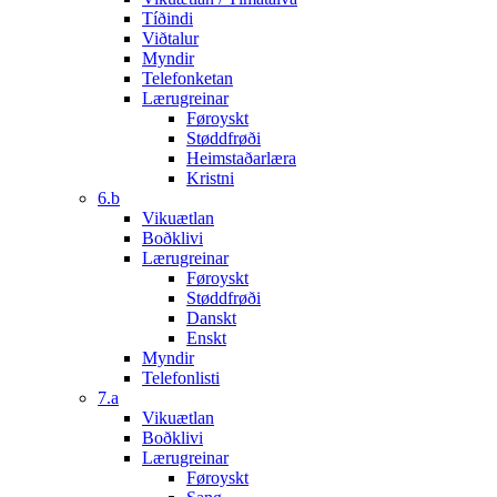
Tíðindi
Viðtalur
Myndir
Telefonketan
Lærugreinar
Føroyskt
Støddfrøði
Heimstaðarlæra
Kristni
6.b
Vikuætlan
Boðklivi
Lærugreinar
Føroyskt
Støddfrøði
Danskt
Enskt
Myndir
Telefonlisti
7.a
Vikuætlan
Boðklivi
Lærugreinar
Føroyskt