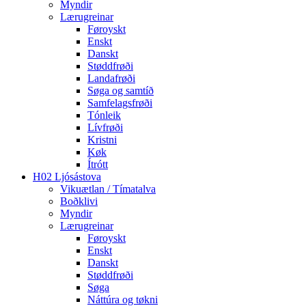
Myndir
Lærugreinar
Føroyskt
Enskt
Danskt
Støddfrøði
Landafrøði
Søga og samtíð
Samfelagsfrøði
Tónleik
Lívfrøði
Kristni
Køk
Ítrótt
H02 Ljósástova
Vikuætlan / Tímatalva
Boðklivi
Myndir
Lærugreinar
Føroyskt
Enskt
Danskt
Støddfrøði
Søga
Náttúra og tøkni