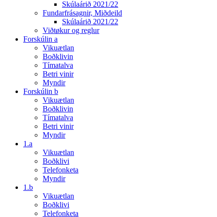
Skúlaárið 2021/22
Fundarfrásagnir, Miðdeild
Skúlaárið 2021/22
Viðtøkur og reglur
Forskúlin a
Vikuætlan
Boðklivin
Tímatalva
Betri vinir
Myndir
Forskúlin b
Vikuætlan
Boðklivin
Tímatalva
Betri vinir
Myndir
1.a
Vikuætlan
Boðklivi
Telefonketa
Myndir
1.b
Vikuætlan
Boðklivi
Telefonketa