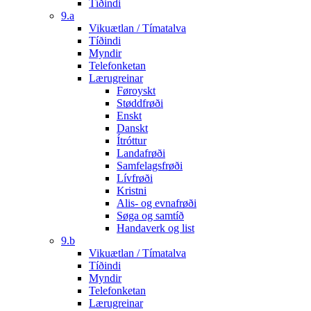
Tíðindi
9.a
Vikuætlan / Tímatalva
Tíðindi
Myndir
Telefonketan
Lærugreinar
Føroyskt
Støddfrøði
Enskt
Danskt
Ítróttur
Landafrøði
Samfelagsfrøði
Lívfrøði
Kristni
Alis- og evnafrøði
Søga og samtíð
Handaverk og list
9.b
Vikuætlan / Tímatalva
Tíðindi
Myndir
Telefonketan
Lærugreinar