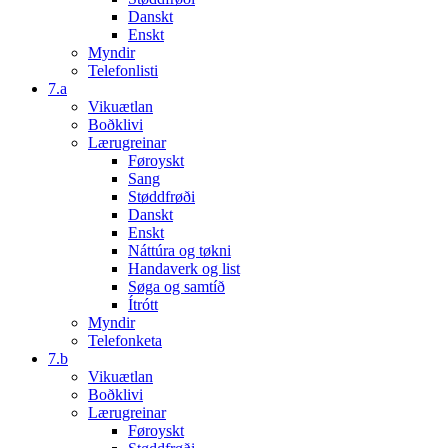
Danskt
Enskt
Myndir
Telefonlisti
7.a
Vikuætlan
Boðklivi
Lærugreinar
Føroyskt
Sang
Støddfrøði
Danskt
Enskt
Náttúra og tøkni
Handaverk og list
Søga og samtíð
Ítrótt
Myndir
Telefonketa
7.b
Vikuætlan
Boðklivi
Lærugreinar
Føroyskt