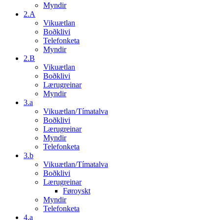
Myndir
2.A
Vikuætlan
Boðklivi
Telefonketa
Myndir
2.B
Vikuætlan
Boðklivi
Lærugreinar
Myndir
3.a
Vikuætlan/Tímatalva
Boðklivi
Lærugreinar
Myndir
Telefonketa
3.b
Vikuætlan/Tímatalva
Boðklivi
Lærugreinar
Føroyskt
Myndir
Telefonketa
4.a