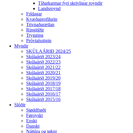
Tíðarkarmar fyri skrivligar royndir
Landsroynd
Frídagar
Kvæðaprofilurin
Trivnaðarætlan
Ringitíðir
Trygging
Próvtalsstigin
Myndir
SKÙLAÁRIÐ 2024/25
Skúlaárið 2023/24
Skúlaárið 2022/23
Skúlaárið 2021/22
Skúlaárið 2020/21
Skúlaárið 2019/20
Skúlaárið 2018/19
Skúlaárið 2017/18
Skúlaárið 2016/17
Skúlaárið 2015/16
Slóðir
Støddfrøði
Føroyskt
Enskt
Danskt
Náttúra og tøkni