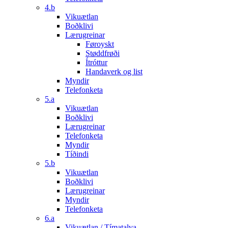
4.b
Vikuætlan
Boðklivi
Lærugreinar
Føroyskt
Støddfrøði
Ítróttur
Handaverk og list
Myndir
Telefonketa
5.a
Vikuætlan
Boðklivi
Lærugreinar
Telefonketa
Myndir
Tíðindi
5.b
Vikuætlan
Boðklivi
Lærugreinar
Myndir
Telefonketa
6.a
Vikuætlan / Tímatalva