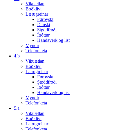
Vikuætlan
Boðklivi
Lærugreinar
Føroyskt
Danskt
Støddfrøði
Ítróttur
Handaverk og list
Myndir
Telefonketa
4.b
Vikuætlan
Boðklivi
Lærugreinar
Føroyskt
Støddfrøði
Ítróttur
Handaverk og list
Myndir
Telefonketa
5.a
Vikuætlan
Boðklivi
Lærugreinar
Telefonketa