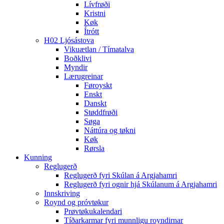
Lívfrøði
Kristni
Køk
Ítrótt
H02 Ljósástova
Vikuætlan / Tímatalva
Boðklivi
Myndir
Lærugreinar
Føroyskt
Enskt
Danskt
Støddfrøði
Søga
Náttúra og tøkni
Køk
Rørsla
Kunning
Reglugerð
Reglugerð fyri Skúlan á Argjahamri
Reglugerð fyri ognir hjá Skúlanum á Argjahamri
Innskriving
Roynd og próvtøkur
Prøvtøkukalendari
Tíðarkarmar fyri munnligu royndirnar