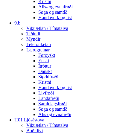
Kristni
Alis- og evnafrøði
Søga og samtíð
Handaverk og list
9.b
Vikuætlan / Tímatalva
Tíðindi
Myndir
Telefonketan
Lærugreinar
Føroyskt
Enskt
Ítróttur
Danskt
Støddfrøði
Kristni
Handaverk og list
Lívfrøði
Landafrøði
Samfelagsfrøði
Søga og samtíð
Alis og evnafrøði
H01 Ljósástova
Vikuætlan / Tímatalva
Boðklivi