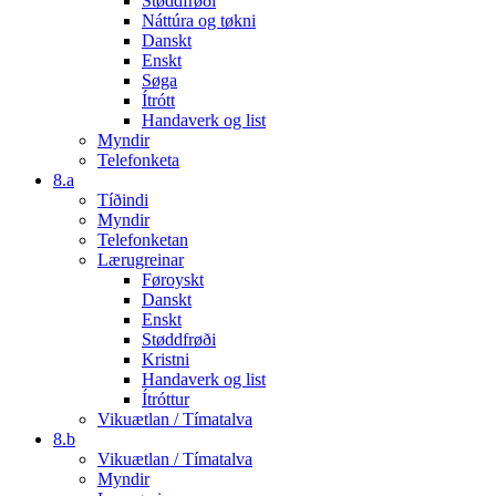
Støddfrøði
Náttúra og tøkni
Danskt
Enskt
Søga
Ítrótt
Handaverk og list
Myndir
Telefonketa
8.a
Tíðindi
Myndir
Telefonketan
Lærugreinar
Føroyskt
Danskt
Enskt
Støddfrøði
Kristni
Handaverk og list
Ítróttur
Vikuætlan / Tímatalva
8.b
Vikuætlan / Tímatalva
Myndir