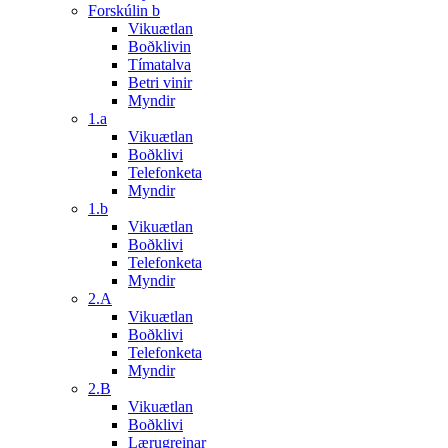
Forskúlin b
Vikuætlan
Boðklivin
Tímatalva
Betri vinir
Myndir
1.a
Vikuætlan
Boðklivi
Telefonketa
Myndir
1.b
Vikuætlan
Boðklivi
Telefonketa
Myndir
2.A
Vikuætlan
Boðklivi
Telefonketa
Myndir
2.B
Vikuætlan
Boðklivi
Lærugreinar