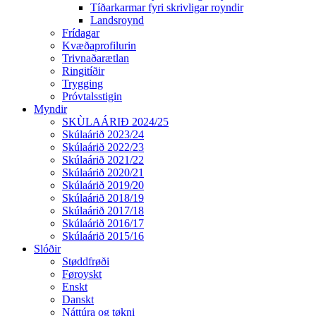
Tíðarkarmar fyri skrivligar royndir
Landsroynd
Frídagar
Kvæðaprofilurin
Trivnaðarætlan
Ringitíðir
Trygging
Próvtalsstigin
Myndir
SKÙLAÁRIÐ 2024/25
Skúlaárið 2023/24
Skúlaárið 2022/23
Skúlaárið 2021/22
Skúlaárið 2020/21
Skúlaárið 2019/20
Skúlaárið 2018/19
Skúlaárið 2017/18
Skúlaárið 2016/17
Skúlaárið 2015/16
Slóðir
Støddfrøði
Føroyskt
Enskt
Danskt
Náttúra og tøkni