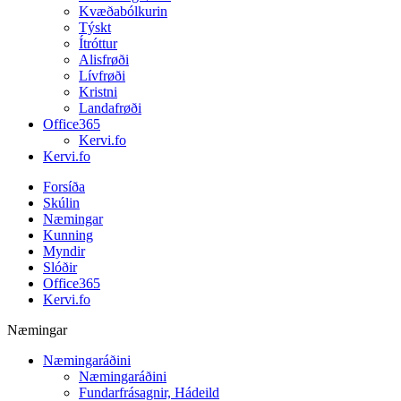
Kvæðabólkurin
Týskt
Ítróttur
Alisfrøði
Lívfrøði
Kristni
Landafrøði
Office365
Kervi.fo
Kervi.fo
Forsíða
Skúlin
Næmingar
Kunning
Myndir
Slóðir
Office365
Kervi.fo
Næmingar
Næmingaráðini
Næmingaráðini
Fundarfrásagnir, Hádeild