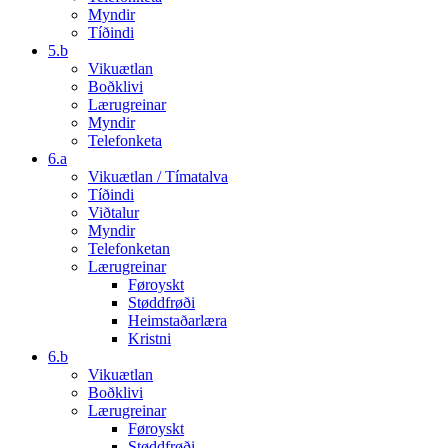
Myndir
Tíðindi
5.b
Vikuætlan
Boðklivi
Lærugreinar
Myndir
Telefonketa
6.a
Vikuætlan / Tímatalva
Tíðindi
Viðtalur
Myndir
Telefonketan
Lærugreinar
Føroyskt
Støddfrøði
Heimstaðarlæra
Kristni
6.b
Vikuætlan
Boðklivi
Lærugreinar
Føroyskt
Støddfrøði