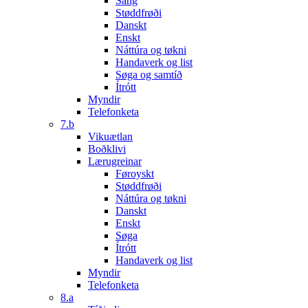
Sang
Støddfrøði
Danskt
Enskt
Náttúra og tøkni
Handaverk og list
Søga og samtíð
Ítrótt
Myndir
Telefonketa
7.b
Vikuætlan
Boðklivi
Lærugreinar
Føroyskt
Støddfrøði
Náttúra og tøkni
Danskt
Enskt
Søga
Ítrótt
Handaverk og list
Myndir
Telefonketa
8.a