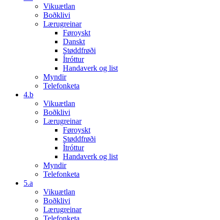
Vikuætlan
Boðklivi
Lærugreinar
Føroyskt
Danskt
Støddfrøði
Ítróttur
Handaverk og list
Myndir
Telefonketa
4.b
Vikuætlan
Boðklivi
Lærugreinar
Føroyskt
Støddfrøði
Ítróttur
Handaverk og list
Myndir
Telefonketa
5.a
Vikuætlan
Boðklivi
Lærugreinar
Telefonketa