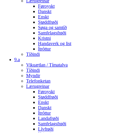
Lærugreinar
Føroyskt
Danskt
Enskt
Støddfrøði
Søga og samtíð
Samfelagsfrøði
Kristni
Handaverk og list
Ítróttur
Tíðindi
9.a
Vikuætlan / Tímatalva
Tíðindi
Myndir
Telefonketan
Lærugreinar
Føroyskt
Støddfrøði
Enskt
Danskt
Ítróttur
Landafrøði
Samfelagsfrøði
Lívfrøði