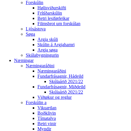
Forskúlin
Hølisviðurskifti
Frítíðarskúlin
Betri lesiførleikar
Filmsbrot um forskúlan
Ljósástova
Søga
Argja skúli
Skúlin á Argjahamri
Argja søga
Skúlabygningurin
Næmingar
Næmingaráðini
Næmingaráðini
Fundarfrásagnir, Hádeild
Skúlaárið 2021/22
Fundarfrásagnir, Miðdeild
Skúlaárið 2021/22
Viðtøkur og reglur
Forskúlin a
Vikuætlan
Boðklivin
Tímatalva
Betri vinir
Myndir