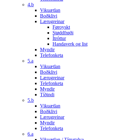
4.b
Vikuætlan
Boðklivi
Lærugreinar
Føroyskt
Støddfrøði
Ítróttur
Handaverk og list
Myndir
Telefonketa
5.a
Vikuætlan
Boðklivi
Lærugreinar
Telefonketa
Myndir
Tíðindi
5.b
Vikuætlan
Boðklivi
Lærugreinar
Myndir
Telefonketa
6.a
Vikuætlan / Tímatalva