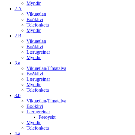
Myndir
2.A
Vikuætlan
Boðklivi
Telefonketa
Myndir
2.B
Vikuætlan
Boðklivi
Lærugreinar
Myndir
3.a
Vikuætlan/Tímatalva
Boðklivi
Lærugreinar
Myndir
Telefonketa
3.b
Vikuætlan/Tímatalva
Boðklivi
Lærugreinar
Føroyskt
Myndir
Telefonketa
4.a