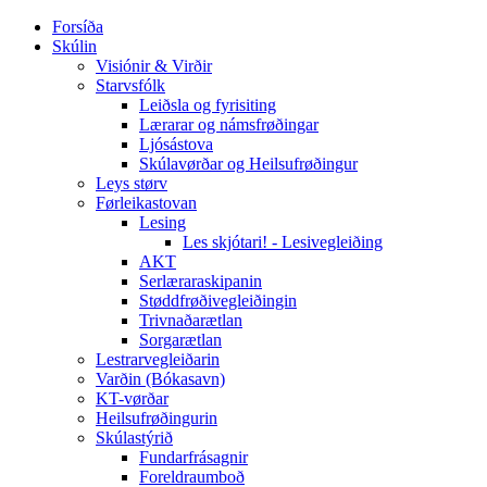
Forsíða
Skúlin
Visiónir & Virðir
Starvsfólk
Leiðsla og fyrisiting
Lærarar og námsfrøðingar
Ljósástova
Skúlavørðar og Heilsufrøðingur
Leys størv
Førleikastovan
Lesing
Les skjótari! - Lesivegleiðing
AKT
Serlæraraskipanin
Støddfrøðivegleiðingin
Trivnaðarætlan
Sorgarætlan
Lestrarvegleiðarin
Varðin (Bókasavn)
KT-vørðar
Heilsufrøðingurin
Skúlastýrið
Fundarfrásagnir
Foreldraumboð