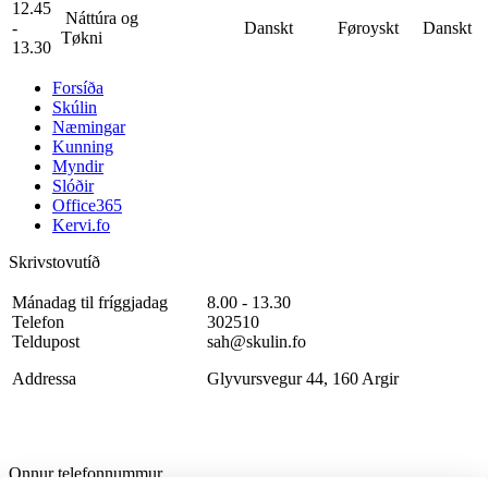
12.45
Náttúra og
-
Danskt
Føroyskt
Danskt
Tøkni
13.30
Forsíða
Skúlin
Næmingar
Kunning
Myndir
Slóðir
Office365
Kervi.fo
Skrivstovutíð
Mánadag til fríggjadag
8.00 - 13.30
Telefon
302510
Teldupost
sah@skulin.fo
Addressa
Glyvursvegur 44, 160 Argir
Onnur telefonnummur