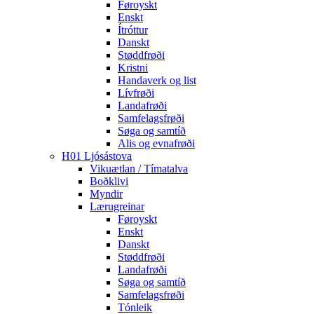
Føroyskt
Enskt
Ítróttur
Danskt
Støddfrøði
Kristni
Handaverk og list
Lívfrøði
Landafrøði
Samfelagsfrøði
Søga og samtíð
Alis og evnafrøði
H01 Ljósástova
Vikuætlan / Tímatalva
Boðklivi
Myndir
Lærugreinar
Føroyskt
Enskt
Danskt
Støddfrøði
Landafrøði
Søga og samtíð
Samfelagsfrøði
Tónleik