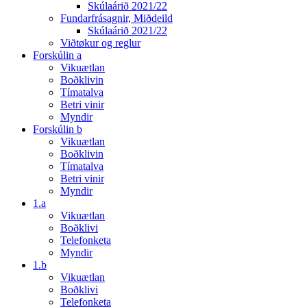
Skúlaárið 2021/22
Fundarfrásagnir, Miðdeild
Skúlaárið 2021/22
Viðtøkur og reglur
Forskúlin a
Vikuætlan
Boðklivin
Tímatalva
Betri vinir
Myndir
Forskúlin b
Vikuætlan
Boðklivin
Tímatalva
Betri vinir
Myndir
1.a
Vikuætlan
Boðklivi
Telefonketa
Myndir
1.b
Vikuætlan
Boðklivi
Telefonketa