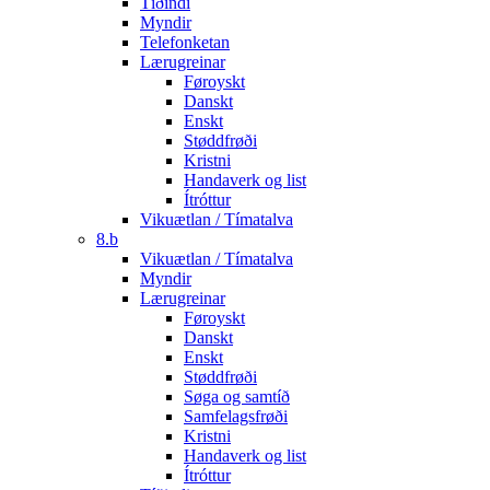
Tíðindi
Myndir
Telefonketan
Lærugreinar
Føroyskt
Danskt
Enskt
Støddfrøði
Kristni
Handaverk og list
Ítróttur
Vikuætlan / Tímatalva
8.b
Vikuætlan / Tímatalva
Myndir
Lærugreinar
Føroyskt
Danskt
Enskt
Støddfrøði
Søga og samtíð
Samfelagsfrøði
Kristni
Handaverk og list
Ítróttur