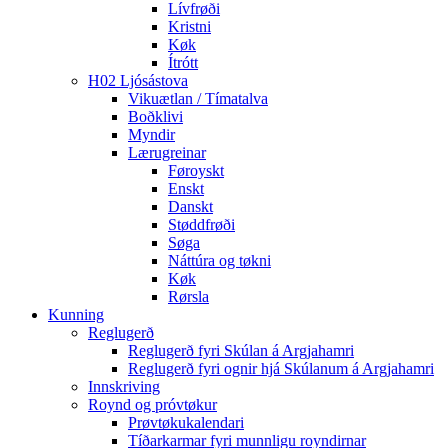
Lívfrøði
Kristni
Køk
Ítrótt
H02 Ljósástova
Vikuætlan / Tímatalva
Boðklivi
Myndir
Lærugreinar
Føroyskt
Enskt
Danskt
Støddfrøði
Søga
Náttúra og tøkni
Køk
Rørsla
Kunning
Reglugerð
Reglugerð fyri Skúlan á Argjahamri
Reglugerð fyri ognir hjá Skúlanum á Argjahamri
Innskriving
Roynd og próvtøkur
Prøvtøkukalendari
Tíðarkarmar fyri munnligu royndirnar