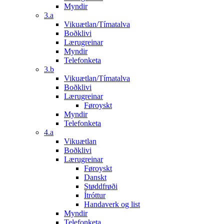
Myndir
3.a
Vikuætlan/Tímatalva
Boðklivi
Lærugreinar
Myndir
Telefonketa
3.b
Vikuætlan/Tímatalva
Boðklivi
Lærugreinar
Føroyskt
Myndir
Telefonketa
4.a
Vikuætlan
Boðklivi
Lærugreinar
Føroyskt
Danskt
Støddfrøði
Ítróttur
Handaverk og list
Myndir
Telefonketa