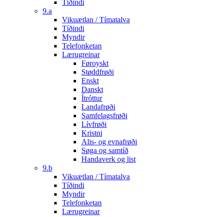
Tíðindi
9.a
Vikuætlan / Tímatalva
Tíðindi
Myndir
Telefonketan
Lærugreinar
Føroyskt
Støddfrøði
Enskt
Danskt
Ítróttur
Landafrøði
Samfelagsfrøði
Lívfrøði
Kristni
Alis- og evnafrøði
Søga og samtíð
Handaverk og list
9.b
Vikuætlan / Tímatalva
Tíðindi
Myndir
Telefonketan
Lærugreinar