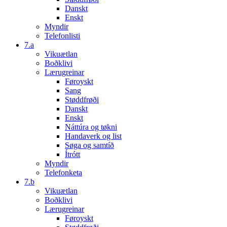
Danskt
Enskt
Myndir
Telefonlisti
7.a
Vikuætlan
Boðklivi
Lærugreinar
Føroyskt
Sang
Støddfrøði
Danskt
Enskt
Náttúra og tøkni
Handaverk og list
Søga og samtíð
Ítrótt
Myndir
Telefonketa
7.b
Vikuætlan
Boðklivi
Lærugreinar
Føroyskt