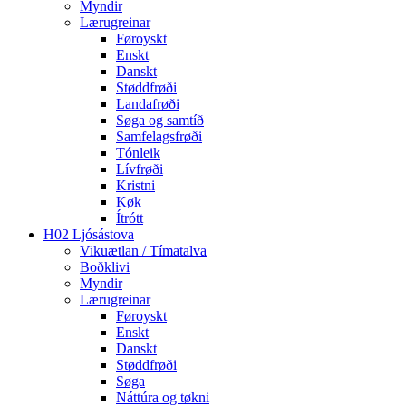
Myndir
Lærugreinar
Føroyskt
Enskt
Danskt
Støddfrøði
Landafrøði
Søga og samtíð
Samfelagsfrøði
Tónleik
Lívfrøði
Kristni
Køk
Ítrótt
H02 Ljósástova
Vikuætlan / Tímatalva
Boðklivi
Myndir
Lærugreinar
Føroyskt
Enskt
Danskt
Støddfrøði
Søga
Náttúra og tøkni