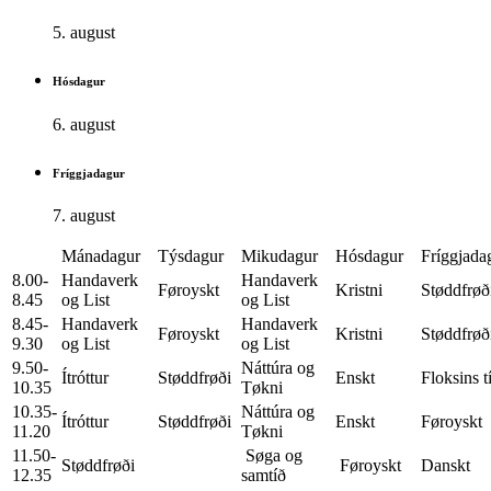
5. august
Hósdagur
6. august
Fríggjadagur
7. august
Mánadagur
Týsdagur
Mikudagur
Hósdagur
Fríggjada
8.00-
Handaverk
Handaverk
Føroyskt
Kristni
Støddfrøð
8.45
og List
og List
8.45-
Handaverk
Handaverk
Føroyskt
Kristni
Støddfrøð
9.30
og List
og List
9.50-
Náttúra og
Ítróttur
Støddfrøði
Enskt
Floksins t
10.35
Tøkni
10.35-
Náttúra og
Ítróttur
Støddfrøði
Enskt
Føroyskt
11.20
Tøkni
11.50-
Søga og
Støddfrøði
Føroyskt
Danskt
12.35
samtíð