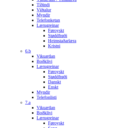
Tíðindi
Viðtalur
Myndir
Telefonketan
Lærugreinar
Føroyskt
Støddfrøði
Heimstaðarlæra
Kristni
6.b
Vikuætlan
Boðklivi
Lærugreinar
Føroyskt
Støddfrøði
Danskt
Enskt
Myndir
Telefonlisti
7.a
Vikuætlan
Boðklivi
Lærugreinar
Føroyskt