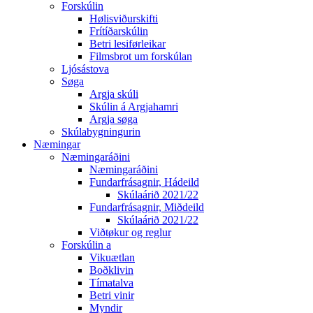
Forskúlin
Hølisviðurskifti
Frítíðarskúlin
Betri lesiførleikar
Filmsbrot um forskúlan
Ljósástova
Søga
Argja skúli
Skúlin á Argjahamri
Argja søga
Skúlabygningurin
Næmingar
Næmingaráðini
Næmingaráðini
Fundarfrásagnir, Hádeild
Skúlaárið 2021/22
Fundarfrásagnir, Miðdeild
Skúlaárið 2021/22
Viðtøkur og reglur
Forskúlin a
Vikuætlan
Boðklivin
Tímatalva
Betri vinir
Myndir