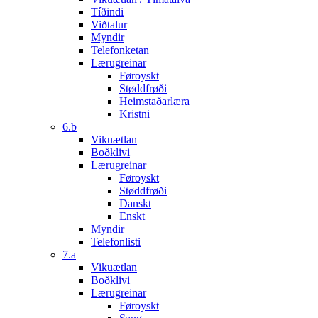
Tíðindi
Viðtalur
Myndir
Telefonketan
Lærugreinar
Føroyskt
Støddfrøði
Heimstaðarlæra
Kristni
6.b
Vikuætlan
Boðklivi
Lærugreinar
Føroyskt
Støddfrøði
Danskt
Enskt
Myndir
Telefonlisti
7.a
Vikuætlan
Boðklivi
Lærugreinar
Føroyskt