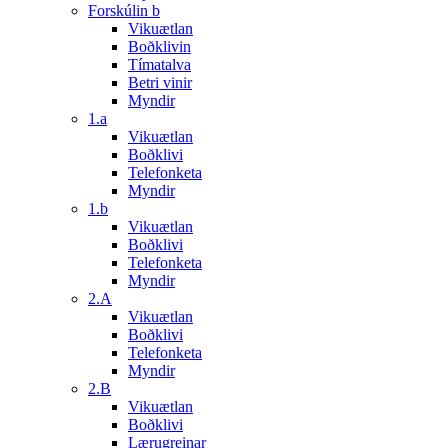
Forskúlin b
Vikuætlan
Boðklivin
Tímatalva
Betri vinir
Myndir
1.a
Vikuætlan
Boðklivi
Telefonketa
Myndir
1.b
Vikuætlan
Boðklivi
Telefonketa
Myndir
2.A
Vikuætlan
Boðklivi
Telefonketa
Myndir
2.B
Vikuætlan
Boðklivi
Lærugreinar