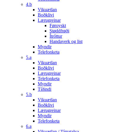
4.b
Vikuætlan
Boðklivi
Lærugreinar
Føroyskt
Støddfrøði
Ítróttur
Handaverk og list
Myndir
Telefonketa
5.a
Vikuætlan
Boðklivi
Lærugreinar
Telefonketa
Myndir
Tíðindi
5.b
Vikuætlan
Boðklivi
Lærugreinar
Myndir
Telefonketa
6.a
Vikuætlan / Tímatalva