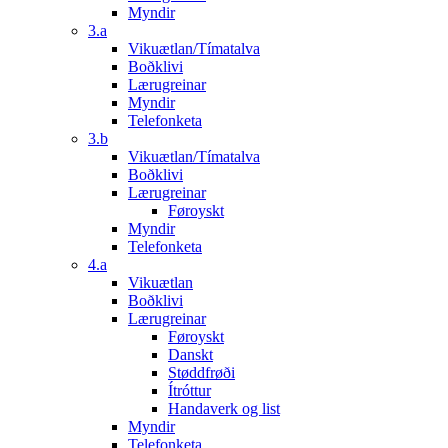
Myndir
3.a
Vikuætlan/Tímatalva
Boðklivi
Lærugreinar
Myndir
Telefonketa
3.b
Vikuætlan/Tímatalva
Boðklivi
Lærugreinar
Føroyskt
Myndir
Telefonketa
4.a
Vikuætlan
Boðklivi
Lærugreinar
Føroyskt
Danskt
Støddfrøði
Ítróttur
Handaverk og list
Myndir
Telefonketa