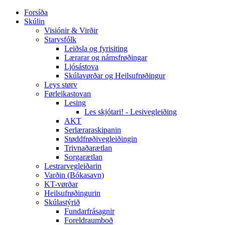
Forsíða
Skúlin
Visiónir & Virðir
Starvsfólk
Leiðsla og fyrisiting
Lærarar og námsfrøðingar
Ljósástova
Skúlavørðar og Heilsufrøðingur
Leys størv
Førleikastovan
Lesing
Les skjótari! - Lesivegleiðing
AKT
Serlæraraskipanin
Støddfrøðivegleiðingin
Trivnaðarætlan
Sorgarætlan
Lestrarvegleiðarin
Varðin (Bókasavn)
KT-vørðar
Heilsufrøðingurin
Skúlastýrið
Fundarfrásagnir
Foreldraumboð