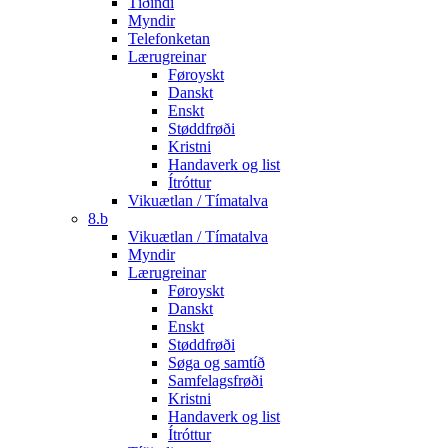
Tíðindi
Myndir
Telefonketan
Lærugreinar
Føroyskt
Danskt
Enskt
Støddfrøði
Kristni
Handaverk og list
Ítróttur
Vikuætlan / Tímatalva
8.b
Vikuætlan / Tímatalva
Myndir
Lærugreinar
Føroyskt
Danskt
Enskt
Støddfrøði
Søga og samtíð
Samfelagsfrøði
Kristni
Handaverk og list
Ítróttur