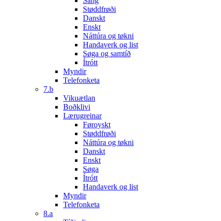
Sang
Støddfrøði
Danskt
Enskt
Náttúra og tøkni
Handaverk og list
Søga og samtíð
Ítrótt
Myndir
Telefonketa
7.b
Vikuætlan
Boðklivi
Lærugreinar
Føroyskt
Støddfrøði
Náttúra og tøkni
Danskt
Enskt
Søga
Ítrótt
Handaverk og list
Myndir
Telefonketa
8.a