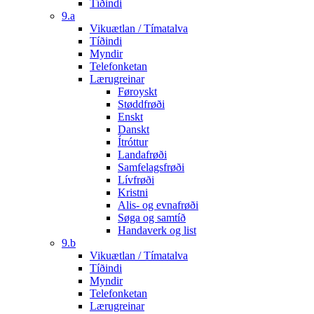
Tíðindi
9.a
Vikuætlan / Tímatalva
Tíðindi
Myndir
Telefonketan
Lærugreinar
Føroyskt
Støddfrøði
Enskt
Danskt
Ítróttur
Landafrøði
Samfelagsfrøði
Lívfrøði
Kristni
Alis- og evnafrøði
Søga og samtíð
Handaverk og list
9.b
Vikuætlan / Tímatalva
Tíðindi
Myndir
Telefonketan
Lærugreinar