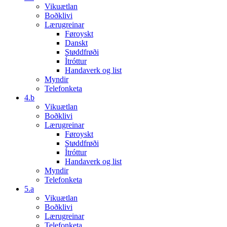
Vikuætlan
Boðklivi
Lærugreinar
Føroyskt
Danskt
Støddfrøði
Ítróttur
Handaverk og list
Myndir
Telefonketa
4.b
Vikuætlan
Boðklivi
Lærugreinar
Føroyskt
Støddfrøði
Ítróttur
Handaverk og list
Myndir
Telefonketa
5.a
Vikuætlan
Boðklivi
Lærugreinar
Telefonketa