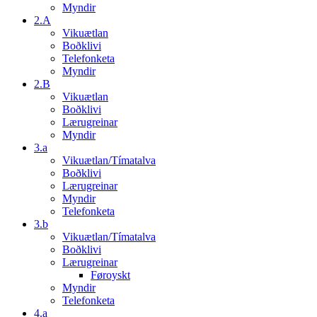
Myndir
2.A
Vikuætlan
Boðklivi
Telefonketa
Myndir
2.B
Vikuætlan
Boðklivi
Lærugreinar
Myndir
3.a
Vikuætlan/Tímatalva
Boðklivi
Lærugreinar
Myndir
Telefonketa
3.b
Vikuætlan/Tímatalva
Boðklivi
Lærugreinar
Føroyskt
Myndir
Telefonketa
4.a