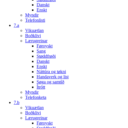
Danskt
Enskt
Myndir
Telefonlisti
7.a
Vikuætlan
Boðklivi
Lærugreinar
Føroyskt
Sang
Støddfrøði
Danskt
Enskt
Náttúra og tøkni
Handaverk og list
Søga og samtíð
Ítrótt
Myndir
Telefonketa
7.b
Vikuætlan
Boðklivi
Lærugreinar
Føroyskt