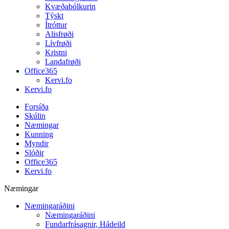
Kvæðabólkurin
Týskt
Ítróttur
Alisfrøði
Lívfrøði
Kristni
Landafrøði
Office365
Kervi.fo
Kervi.fo
Forsíða
Skúlin
Næmingar
Kunning
Myndir
Slóðir
Office365
Kervi.fo
Næmingar
Næmingaráðini
Næmingaráðini
Fundarfrásagnir, Hádeild