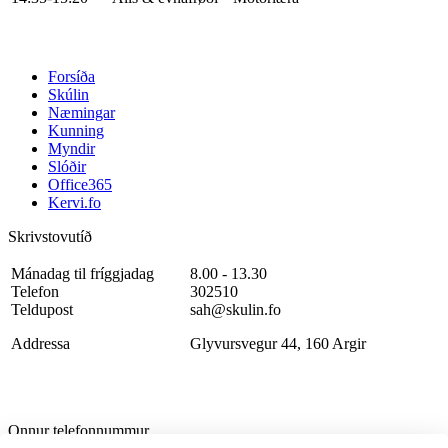
Forsíða
Skúlin
Næmingar
Kunning
Myndir
Slóðir
Office365
Kervi.fo
Skrivstovutíð
Mánadag til fríggjadag
8.00 - 13.30
Telefon
302510
Teldupost
sah@skulin.fo
Addressa
Glyvursvegur 44, 160 Argir
Onnur telefonnummur