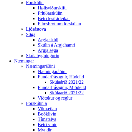
Forskúlin
Hølisviðurskifti
Frítíðarskúlin
Betri lesiførleikar
Filmsbrot um forskúlan
Ljósástova
Søga
Argja skúli
Skúlin á Argjahamri
Argja søga
Skúlabygningurin
Næmingar
Næmingaráðini
Næmingaráðini
Fundarfrásagnir, Hádeild
Skúlaárið 2021/22
Fundarfrásagnir, Miðdeild
Skúlaárið 2021/22
Viðtøkur og reglur
Forskúlin a
Vikuætlan
Boðklivin
Tímatalva
Betri vinir
Myndir