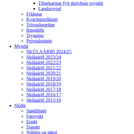
Tíðarkarmar fyri skrivligar royndir
Landsroynd
Frídagar
Kvæðaprofilurin
Trivnaðarætlan
Ringitíðir
Trygging
Próvtalsstigin
Myndir
SKÙLAÁRIÐ 2024/25
Skúlaárið 2023/24
Skúlaárið 2022/23
Skúlaárið 2021/22
Skúlaárið 2020/21
Skúlaárið 2019/20
Skúlaárið 2018/19
Skúlaárið 2017/18
Skúlaárið 2016/17
Skúlaárið 2015/16
Slóðir
Støddfrøði
Føroyskt
Enskt
Danskt
Náttúra og tøkni