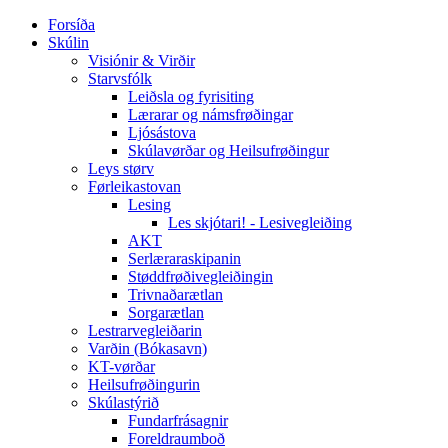
Forsíða
Skúlin
Visiónir & Virðir
Starvsfólk
Leiðsla og fyrisiting
Lærarar og námsfrøðingar
Ljósástova
Skúlavørðar og Heilsufrøðingur
Leys størv
Førleikastovan
Lesing
Les skjótari! - Lesivegleiðing
AKT
Serlæraraskipanin
Støddfrøðivegleiðingin
Trivnaðarætlan
Sorgarætlan
Lestrarvegleiðarin
Varðin (Bókasavn)
KT-vørðar
Heilsufrøðingurin
Skúlastýrið
Fundarfrásagnir
Foreldraumboð