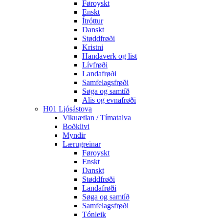
Føroyskt
Enskt
Ítróttur
Danskt
Støddfrøði
Kristni
Handaverk og list
Lívfrøði
Landafrøði
Samfelagsfrøði
Søga og samtíð
Alis og evnafrøði
H01 Ljósástova
Vikuætlan / Tímatalva
Boðklivi
Myndir
Lærugreinar
Føroyskt
Enskt
Danskt
Støddfrøði
Landafrøði
Søga og samtíð
Samfelagsfrøði
Tónleik