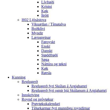
Lívfrøði
Kristni
Køk
Ítrótt
H02 Ljósástova
Vikuætlan / Tímatalva
Boðklivi
Myndir
Lærugreinar
Føroyskt
Enskt
Danskt
Støddfrøði
Søga
Náttúra og tøkni
Køk
Rørsla
Kunning
Reglugerð
Reglugerð fyri Skúlan á Argjahamri
Reglugerð fyri ognir hjá Skúlanum á Argjahamri
Innskriving
Roynd og próvtøkur
Prøvtøkukalendari
Tíðarkarmar fyri munnligu royndirnar