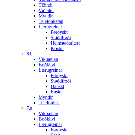
Tíðindi
Viðtalur
Myndir
Telefonketan
Lærugreinar
Føroyskt
Støddfrøði
Heimstaðarlæra
Kristni
6.b
Vikuætlan
Boðklivi
Lærugreinar
Føroyskt
Støddfrøði
Danskt
Enskt
Myndir
Telefonlisti
7.a
Vikuætlan
Boðklivi
Lærugreinar
Føroyskt