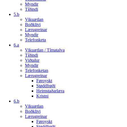
Myndir
Tíðindi
5.b
Vikuætlan
Boðklivi
Lærugreinar
Myndir
Telefonketa
6.a
Vikuætlan / Tímatalva
Tíðindi
Viðtalur
Myndir
Telefonketan
Lærugreinar
Føroyskt
Støddfrøði
Heimstaðarlæra
Kristni
6.b
Vikuætlan
Boðklivi
Lærugreinar
Føroyskt
Støddfrøði