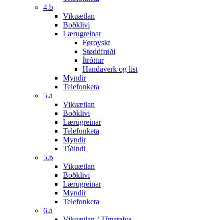
4.b
Vikuætlan
Boðklivi
Lærugreinar
Føroyskt
Støddfrøði
Ítróttur
Handaverk og list
Myndir
Telefonketa
5.a
Vikuætlan
Boðklivi
Lærugreinar
Telefonketa
Myndir
Tíðindi
5.b
Vikuætlan
Boðklivi
Lærugreinar
Myndir
Telefonketa
6.a
Vikuætlan / Tímatalva