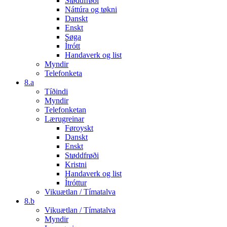
Støddfrøði
Náttúra og tøkni
Danskt
Enskt
Søga
Ítrótt
Handaverk og list
Myndir
Telefonketa
8.a
Tíðindi
Myndir
Telefonketan
Lærugreinar
Føroyskt
Danskt
Enskt
Støddfrøði
Kristni
Handaverk og list
Ítróttur
Vikuætlan / Tímatalva
8.b
Vikuætlan / Tímatalva
Myndir