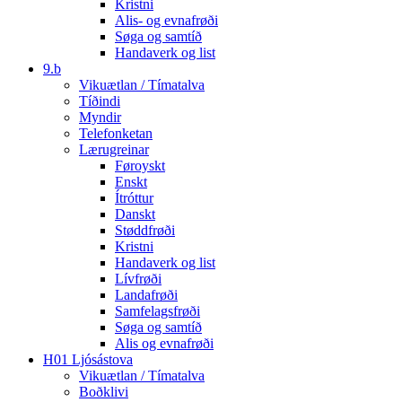
Kristni
Alis- og evnafrøði
Søga og samtíð
Handaverk og list
9.b
Vikuætlan / Tímatalva
Tíðindi
Myndir
Telefonketan
Lærugreinar
Føroyskt
Enskt
Ítróttur
Danskt
Støddfrøði
Kristni
Handaverk og list
Lívfrøði
Landafrøði
Samfelagsfrøði
Søga og samtíð
Alis og evnafrøði
H01 Ljósástova
Vikuætlan / Tímatalva
Boðklivi