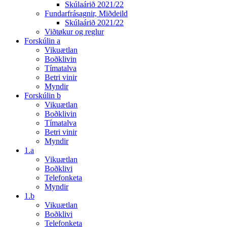
Skúlaárið 2021/22
Fundarfrásagnir, Miðdeild
Skúlaárið 2021/22
Viðtøkur og reglur
Forskúlin a
Vikuætlan
Boðklivin
Tímatalva
Betri vinir
Myndir
Forskúlin b
Vikuætlan
Boðklivin
Tímatalva
Betri vinir
Myndir
1.a
Vikuætlan
Boðklivi
Telefonketa
Myndir
1.b
Vikuætlan
Boðklivi
Telefonketa