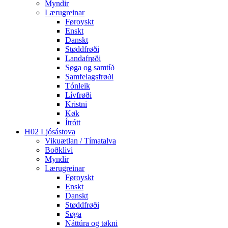
Myndir
Lærugreinar
Føroyskt
Enskt
Danskt
Støddfrøði
Landafrøði
Søga og samtíð
Samfelagsfrøði
Tónleik
Lívfrøði
Kristni
Køk
Ítrótt
H02 Ljósástova
Vikuætlan / Tímatalva
Boðklivi
Myndir
Lærugreinar
Føroyskt
Enskt
Danskt
Støddfrøði
Søga
Náttúra og tøkni