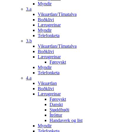
Myndir
3.a
Vikuætlan/Tímatalva
Boðklivi
Lærugreinar
Myndir
Telefonketa
3.b
Vikuætlan/Tímatalva
Boðklivi
Lærugreinar
Føroyskt
Myndir
Telefonketa
4.a
Vikuætlan
Boðklivi
Lærugreinar
Føroyskt
Danskt
Støddfrøði
Ítróttur
Handaverk og list
Myndir
Telefonketa