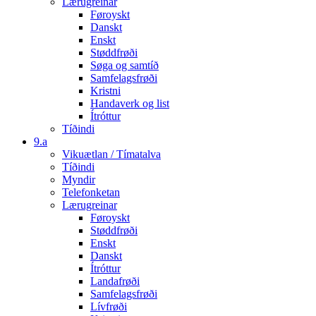
Lærugreinar
Føroyskt
Danskt
Enskt
Støddfrøði
Søga og samtíð
Samfelagsfrøði
Kristni
Handaverk og list
Ítróttur
Tíðindi
9.a
Vikuætlan / Tímatalva
Tíðindi
Myndir
Telefonketan
Lærugreinar
Føroyskt
Støddfrøði
Enskt
Danskt
Ítróttur
Landafrøði
Samfelagsfrøði
Lívfrøði