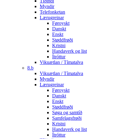
Tíðindi
Myndir
Telefonketan
Lærugreinar
Føroyskt
Danskt
Enskt
Støddfrøði
Kristni
Handaverk og list
Ítróttur
Vikuætlan / Tímatalva
8.b
Vikuætlan / Tímatalva
Myndir
Lærugreinar
Føroyskt
Danskt
Enskt
Støddfrøði
Søga og samtíð
Samfelagsfrøði
Kristni
Handaverk og list
Ítróttur