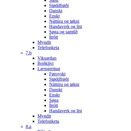
Sang
Støddfrøði
Danskt
Enskt
Náttúra og tøkni
Handaverk og list
Søga og samtíð
Ítrótt
Myndir
Telefonketa
7.b
Vikuætlan
Boðklivi
Lærugreinar
Føroyskt
Støddfrøði
Náttúra og tøkni
Danskt
Enskt
Søga
Ítrótt
Handaverk og list
Myndir
Telefonketa
8.a