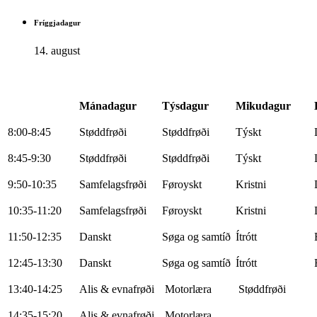
Fríggjadagur
14. august
Mánadagur
Týsdagur
Mikudagur
8:00-8:45
Støddfrøði
Støddfrøði
Týskt
8:45-9:30
Støddfrøði
Støddfrøði
Týskt
9:50-10:35
Samfelagsfrøði
Føroyskt
Kristni
10:35-11:20
Samfelagsfrøði
Føroyskt
Kristni
11:50-12:35
Danskt
Søga og samtíð
Ítrótt
12:45-13:30
Danskt
Søga og samtíð
Ítrótt
13:40-14:25
Alis & evnafrøði
Motorlæra
Støddfrøði
14:35-15:20
Alis & evnafrøði
Motorlæra