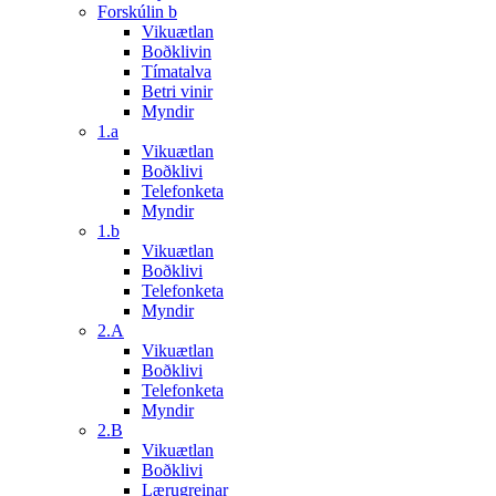
Forskúlin b
Vikuætlan
Boðklivin
Tímatalva
Betri vinir
Myndir
1.a
Vikuætlan
Boðklivi
Telefonketa
Myndir
1.b
Vikuætlan
Boðklivi
Telefonketa
Myndir
2.A
Vikuætlan
Boðklivi
Telefonketa
Myndir
2.B
Vikuætlan
Boðklivi
Lærugreinar