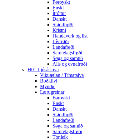
Føroyskt
Enskt
Ítróttur
Danskt
Støddfrøði
Kristni
Handaverk og list
Lívfrøði
Landafrøði
Samfelagsfrøði
Søga og samtíð
Alis og evnafrøði
H01 Ljósástova
Vikuætlan / Tímatalva
Boðklivi
Myndir
Lærugreinar
Føroyskt
Enskt
Danskt
Støddfrøði
Landafrøði
Søga og samtíð
Samfelagsfrøði
Tónleik