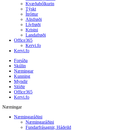
Kvæðabólkurin
Týskt
Ítróttur
Alisfrøði
Lívfrøði
Kristni
Landafrøði
Office365
Kervi.fo
Kervi.fo
Forsíða
Skúlin
Næmingar
Kunning
Myndir
Slóðir
Office365
Kervi.fo
Næmingar
Næmingaráðini
Næmingaráðini
Fundarfrásagnir, Hádeild