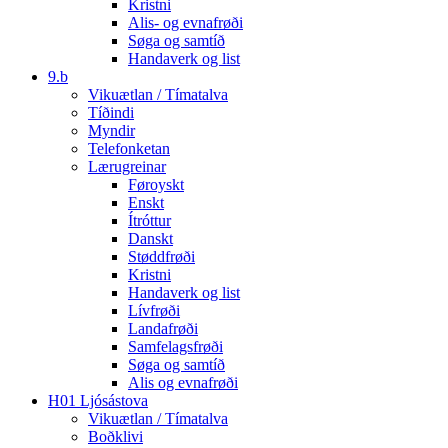
Kristni
Alis- og evnafrøði
Søga og samtíð
Handaverk og list
9.b
Vikuætlan / Tímatalva
Tíðindi
Myndir
Telefonketan
Lærugreinar
Føroyskt
Enskt
Ítróttur
Danskt
Støddfrøði
Kristni
Handaverk og list
Lívfrøði
Landafrøði
Samfelagsfrøði
Søga og samtíð
Alis og evnafrøði
H01 Ljósástova
Vikuætlan / Tímatalva
Boðklivi