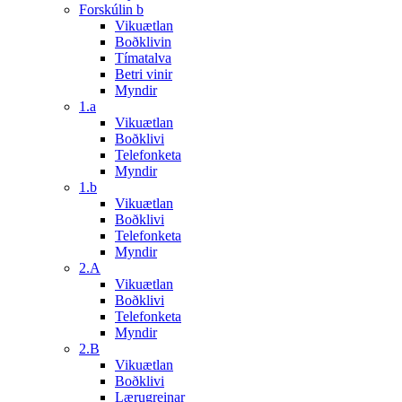
Forskúlin b
Vikuætlan
Boðklivin
Tímatalva
Betri vinir
Myndir
1.a
Vikuætlan
Boðklivi
Telefonketa
Myndir
1.b
Vikuætlan
Boðklivi
Telefonketa
Myndir
2.A
Vikuætlan
Boðklivi
Telefonketa
Myndir
2.B
Vikuætlan
Boðklivi
Lærugreinar