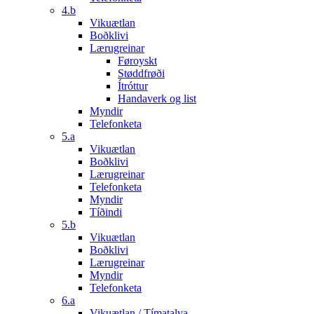
4.b
Vikuætlan
Boðklivi
Lærugreinar
Føroyskt
Støddfrøði
Ítróttur
Handaverk og list
Myndir
Telefonketa
5.a
Vikuætlan
Boðklivi
Lærugreinar
Telefonketa
Myndir
Tíðindi
5.b
Vikuætlan
Boðklivi
Lærugreinar
Myndir
Telefonketa
6.a
Vikuætlan / Tímatalva