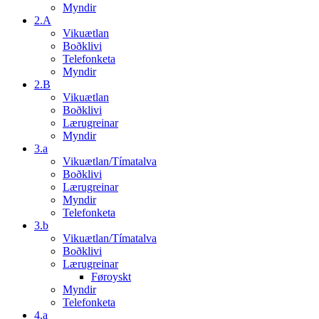
Myndir
2.A
Vikuætlan
Boðklivi
Telefonketa
Myndir
2.B
Vikuætlan
Boðklivi
Lærugreinar
Myndir
3.a
Vikuætlan/Tímatalva
Boðklivi
Lærugreinar
Myndir
Telefonketa
3.b
Vikuætlan/Tímatalva
Boðklivi
Lærugreinar
Føroyskt
Myndir
Telefonketa
4.a