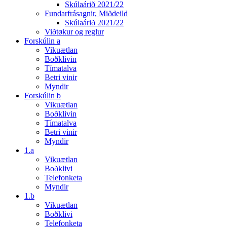
Skúlaárið 2021/22
Fundarfrásagnir, Miðdeild
Skúlaárið 2021/22
Viðtøkur og reglur
Forskúlin a
Vikuætlan
Boðklivin
Tímatalva
Betri vinir
Myndir
Forskúlin b
Vikuætlan
Boðklivin
Tímatalva
Betri vinir
Myndir
1.a
Vikuætlan
Boðklivi
Telefonketa
Myndir
1.b
Vikuætlan
Boðklivi
Telefonketa