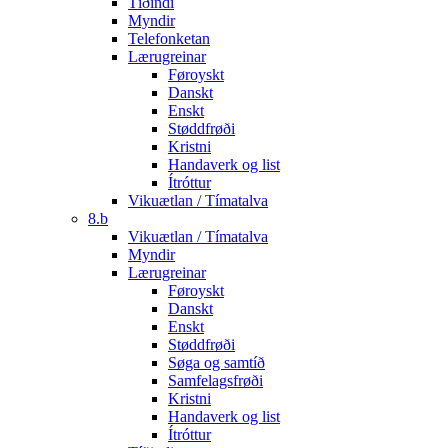
Tíðindi
Myndir
Telefonketan
Lærugreinar
Føroyskt
Danskt
Enskt
Støddfrøði
Kristni
Handaverk og list
Ítróttur
Vikuætlan / Tímatalva
8.b
Vikuætlan / Tímatalva
Myndir
Lærugreinar
Føroyskt
Danskt
Enskt
Støddfrøði
Søga og samtíð
Samfelagsfrøði
Kristni
Handaverk og list
Ítróttur