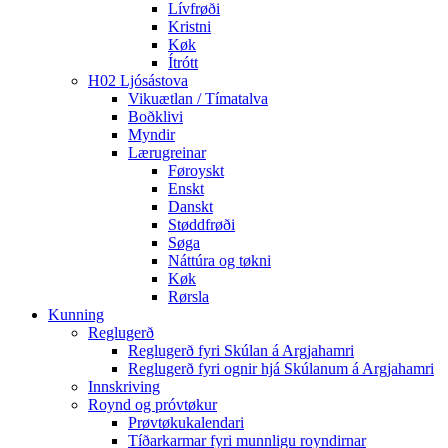
Lívfrøði
Kristni
Køk
Ítrótt
H02 Ljósástova
Vikuætlan / Tímatalva
Boðklivi
Myndir
Lærugreinar
Føroyskt
Enskt
Danskt
Støddfrøði
Søga
Náttúra og tøkni
Køk
Rørsla
Kunning
Reglugerð
Reglugerð fyri Skúlan á Argjahamri
Reglugerð fyri ognir hjá Skúlanum á Argjahamri
Innskriving
Roynd og próvtøkur
Prøvtøkukalendari
Tíðarkarmar fyri munnligu royndirnar