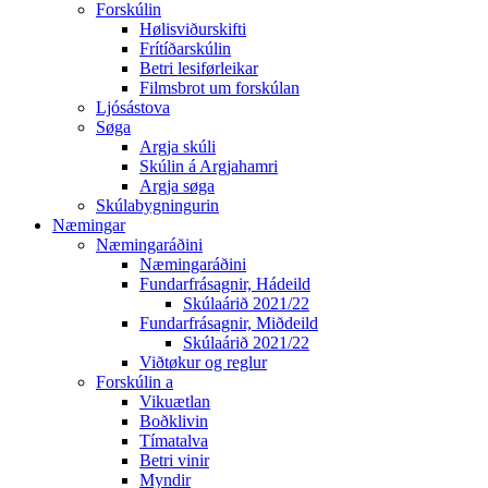
Forskúlin
Hølisviðurskifti
Frítíðarskúlin
Betri lesiførleikar
Filmsbrot um forskúlan
Ljósástova
Søga
Argja skúli
Skúlin á Argjahamri
Argja søga
Skúlabygningurin
Næmingar
Næmingaráðini
Næmingaráðini
Fundarfrásagnir, Hádeild
Skúlaárið 2021/22
Fundarfrásagnir, Miðdeild
Skúlaárið 2021/22
Viðtøkur og reglur
Forskúlin a
Vikuætlan
Boðklivin
Tímatalva
Betri vinir
Myndir