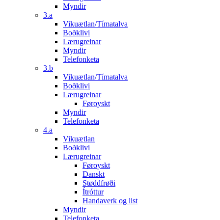
Myndir
3.a
Vikuætlan/Tímatalva
Boðklivi
Lærugreinar
Myndir
Telefonketa
3.b
Vikuætlan/Tímatalva
Boðklivi
Lærugreinar
Føroyskt
Myndir
Telefonketa
4.a
Vikuætlan
Boðklivi
Lærugreinar
Føroyskt
Danskt
Støddfrøði
Ítróttur
Handaverk og list
Myndir
Telefonketa