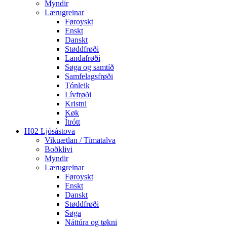
Myndir
Lærugreinar
Føroyskt
Enskt
Danskt
Støddfrøði
Landafrøði
Søga og samtíð
Samfelagsfrøði
Tónleik
Lívfrøði
Kristni
Køk
Ítrótt
H02 Ljósástova
Vikuætlan / Tímatalva
Boðklivi
Myndir
Lærugreinar
Føroyskt
Enskt
Danskt
Støddfrøði
Søga
Náttúra og tøkni