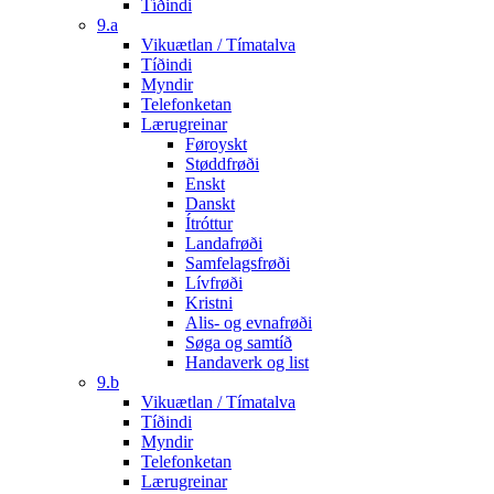
Tíðindi
9.a
Vikuætlan / Tímatalva
Tíðindi
Myndir
Telefonketan
Lærugreinar
Føroyskt
Støddfrøði
Enskt
Danskt
Ítróttur
Landafrøði
Samfelagsfrøði
Lívfrøði
Kristni
Alis- og evnafrøði
Søga og samtíð
Handaverk og list
9.b
Vikuætlan / Tímatalva
Tíðindi
Myndir
Telefonketan
Lærugreinar