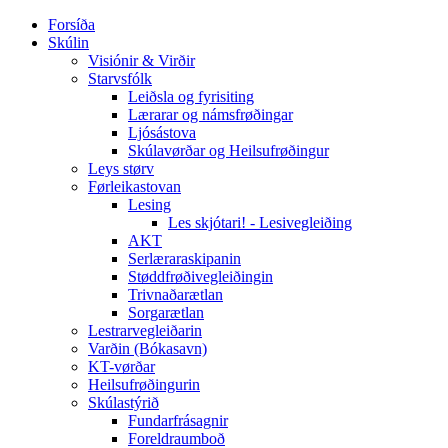
Forsíða
Skúlin
Visiónir & Virðir
Starvsfólk
Leiðsla og fyrisiting
Lærarar og námsfrøðingar
Ljósástova
Skúlavørðar og Heilsufrøðingur
Leys størv
Førleikastovan
Lesing
Les skjótari! - Lesivegleiðing
AKT
Serlæraraskipanin
Støddfrøðivegleiðingin
Trivnaðarætlan
Sorgarætlan
Lestrarvegleiðarin
Varðin (Bókasavn)
KT-vørðar
Heilsufrøðingurin
Skúlastýrið
Fundarfrásagnir
Foreldraumboð