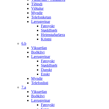
Tíðindi
Viðtalur
Myndir
Telefonketan
Lærugreinar
Føroyskt
Støddfrøði
Heimstaðarlæra
Kristni
6.b
Vikuætlan
Boðklivi
Lærugreinar
Føroyskt
Støddfrøði
Danskt
Enskt
Myndir
Telefonlisti
7.a
Vikuætlan
Boðklivi
Lærugreinar
Føroyskt