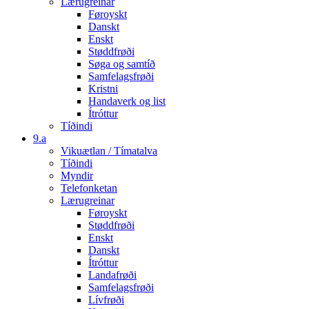
Lærugreinar
Føroyskt
Danskt
Enskt
Støddfrøði
Søga og samtíð
Samfelagsfrøði
Kristni
Handaverk og list
Ítróttur
Tíðindi
9.a
Vikuætlan / Tímatalva
Tíðindi
Myndir
Telefonketan
Lærugreinar
Føroyskt
Støddfrøði
Enskt
Danskt
Ítróttur
Landafrøði
Samfelagsfrøði
Lívfrøði