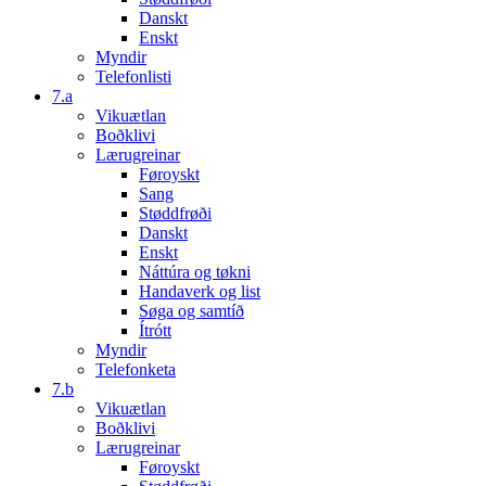
Danskt
Enskt
Myndir
Telefonlisti
7.a
Vikuætlan
Boðklivi
Lærugreinar
Føroyskt
Sang
Støddfrøði
Danskt
Enskt
Náttúra og tøkni
Handaverk og list
Søga og samtíð
Ítrótt
Myndir
Telefonketa
7.b
Vikuætlan
Boðklivi
Lærugreinar
Føroyskt