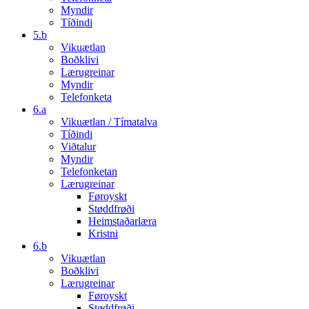
Myndir
Tíðindi
5.b
Vikuætlan
Boðklivi
Lærugreinar
Myndir
Telefonketa
6.a
Vikuætlan / Tímatalva
Tíðindi
Viðtalur
Myndir
Telefonketan
Lærugreinar
Føroyskt
Støddfrøði
Heimstaðarlæra
Kristni
6.b
Vikuætlan
Boðklivi
Lærugreinar
Føroyskt
Støddfrøði