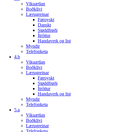
Vikuætlan
Boðklivi
Lærugreinar
Føroyskt
Danskt
Støddfrøði
Ítróttur
Handaverk og list
Myndir
Telefonketa
4.b
Vikuætlan
Boðklivi
Lærugreinar
Føroyskt
Støddfrøði
Ítróttur
Handaverk og list
Myndir
Telefonketa
5.a
Vikuætlan
Boðklivi
Lærugreinar
Telefonketa