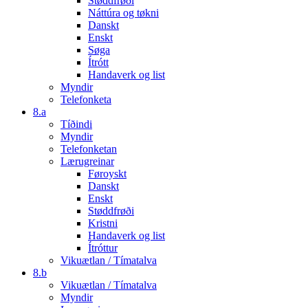
Støddfrøði
Náttúra og tøkni
Danskt
Enskt
Søga
Ítrótt
Handaverk og list
Myndir
Telefonketa
8.a
Tíðindi
Myndir
Telefonketan
Lærugreinar
Føroyskt
Danskt
Enskt
Støddfrøði
Kristni
Handaverk og list
Ítróttur
Vikuætlan / Tímatalva
8.b
Vikuætlan / Tímatalva
Myndir