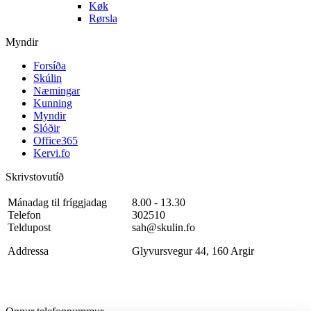
Køk
Rørsla
Myndir
Forsíða
Skúlin
Næmingar
Kunning
Myndir
Slóðir
Office365
Kervi.fo
Skrivstovutíð
Mánadag til fríggjadag
8.00 - 13.30
Telefon
302510
Teldupost
sah@skulin.fo
Addressa
Glyvursvegur 44, 160 Argir