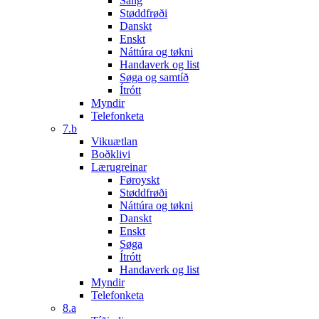
Sang
Støddfrøði
Danskt
Enskt
Náttúra og tøkni
Handaverk og list
Søga og samtíð
Ítrótt
Myndir
Telefonketa
7.b
Vikuætlan
Boðklivi
Lærugreinar
Føroyskt
Støddfrøði
Náttúra og tøkni
Danskt
Enskt
Søga
Ítrótt
Handaverk og list
Myndir
Telefonketa
8.a