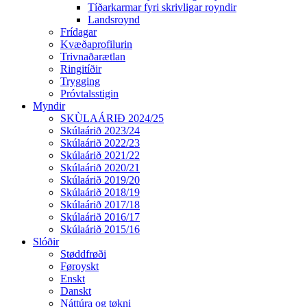
Tíðarkarmar fyri skrivligar royndir
Landsroynd
Frídagar
Kvæðaprofilurin
Trivnaðarætlan
Ringitíðir
Trygging
Próvtalsstigin
Myndir
SKÙLAÁRIÐ 2024/25
Skúlaárið 2023/24
Skúlaárið 2022/23
Skúlaárið 2021/22
Skúlaárið 2020/21
Skúlaárið 2019/20
Skúlaárið 2018/19
Skúlaárið 2017/18
Skúlaárið 2016/17
Skúlaárið 2015/16
Slóðir
Støddfrøði
Føroyskt
Enskt
Danskt
Náttúra og tøkni