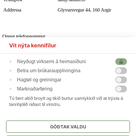
Addressa
Glyvursvegur 44, 160 Argir
Onnur telefonnummur
Starvsfólkarúm
302510
Vit nýta kennifílur
Førleikastovan
222445
Heilsufrøðingur
562355
Neyðugt virksemi á heimasíðuni
Betra um brúkaraupplivingina
Skúlastjórin
224240
Hagtøl og greiningar
Varaskúlastjórin
227244 / 223690
Skrivstovukvinnan
506088
Marknaðarføring
Skúlavørðar
215388/211744
Tú fært altíð broytt og tikið burtur samtykkið við at trýsta á
tannhjólið niðast til vinstru.
Frítíðarskúlin
www.argjahamri.fo
GÓÐTAK VALDU