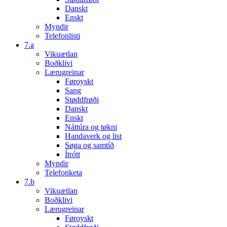
Danskt
Enskt
Myndir
Telefonlisti
7.a
Vikuætlan
Boðklivi
Lærugreinar
Føroyskt
Sang
Støddfrøði
Danskt
Enskt
Náttúra og tøkni
Handaverk og list
Søga og samtíð
Ítrótt
Myndir
Telefonketa
7.b
Vikuætlan
Boðklivi
Lærugreinar
Føroyskt