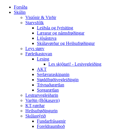
Forsíða
Skúlin
Visiónir & Virðir
Starvsfólk
Leiðsla og fyrisiting
Lærarar og námsfrøðingar
Ljósástova
Skúlavørðar og Heilsufrøðingur
Leys størv
Førleikastovan
Lesing
Les skjótari! - Lesivegleiðing
AKT
Serlæraraskipanin
Støddfrøðivegleiðingin
Trivnaðarætlan
Sorgarætlan
Lestrarvegleiðarin
Varðin (Bókasavn)
KT-vørðar
Heilsufrøðingurin
Skúlastýrið
Fundarfrásagnir
Foreldraumboð