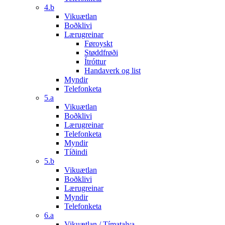
4.b
Vikuætlan
Boðklivi
Lærugreinar
Føroyskt
Støddfrøði
Ítróttur
Handaverk og list
Myndir
Telefonketa
5.a
Vikuætlan
Boðklivi
Lærugreinar
Telefonketa
Myndir
Tíðindi
5.b
Vikuætlan
Boðklivi
Lærugreinar
Myndir
Telefonketa
6.a
Vikuætlan / Tímatalva