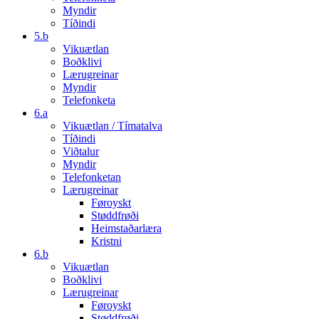
Myndir
Tíðindi
5.b
Vikuætlan
Boðklivi
Lærugreinar
Myndir
Telefonketa
6.a
Vikuætlan / Tímatalva
Tíðindi
Viðtalur
Myndir
Telefonketan
Lærugreinar
Føroyskt
Støddfrøði
Heimstaðarlæra
Kristni
6.b
Vikuætlan
Boðklivi
Lærugreinar
Føroyskt
Støddfrøði