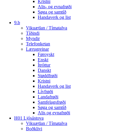
Kristni
Alis- og evnafrøði
Søga og samtíð
Handaverk og list
9.b
Vikuætlan / Tímatalva
Tíðindi
Myndir
Telefonketan
Lærugreinar
Føroyskt
Enskt
Ítróttur
Danskt
Støddfrøði
Kristni
Handaverk og list
Lívfrøði
Landafrøði
Samfelagsfrøði
Søga og samtíð
Alis og evnafrøði
H01 Ljósástova
Vikuætlan / Tímatalva
Boðklivi