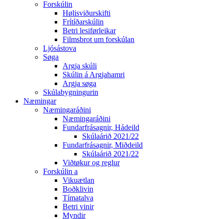
Forskúlin
Hølisviðurskifti
Frítíðarskúlin
Betri lesiførleikar
Filmsbrot um forskúlan
Ljósástova
Søga
Argja skúli
Skúlin á Argjahamri
Argja søga
Skúlabygningurin
Næmingar
Næmingaráðini
Næmingaráðini
Fundarfrásagnir, Hádeild
Skúlaárið 2021/22
Fundarfrásagnir, Miðdeild
Skúlaárið 2021/22
Viðtøkur og reglur
Forskúlin a
Vikuætlan
Boðklivin
Tímatalva
Betri vinir
Myndir