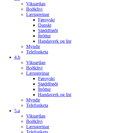
Vikuætlan
Boðklivi
Lærugreinar
Føroyskt
Danskt
Støddfrøði
Ítróttur
Handaverk og list
Myndir
Telefonketa
4.b
Vikuætlan
Boðklivi
Lærugreinar
Føroyskt
Støddfrøði
Ítróttur
Handaverk og list
Myndir
Telefonketa
5.a
Vikuætlan
Boðklivi
Lærugreinar
Telefonketa