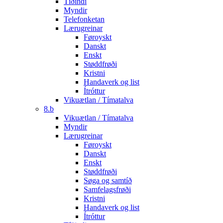
Tíðindi
Myndir
Telefonketan
Lærugreinar
Føroyskt
Danskt
Enskt
Støddfrøði
Kristni
Handaverk og list
Ítróttur
Vikuætlan / Tímatalva
8.b
Vikuætlan / Tímatalva
Myndir
Lærugreinar
Føroyskt
Danskt
Enskt
Støddfrøði
Søga og samtíð
Samfelagsfrøði
Kristni
Handaverk og list
Ítróttur