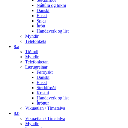
Støddfrøði
Náttúra og tøkni
Danskt
Enskt
Søga
Ítrótt
Handaverk og list
Myndir
Telefonketa
8.a
Tíðindi
Myndir
Telefonketan
Lærugreinar
Føroyskt
Danskt
Enskt
Støddfrøði
Kristni
Handaverk og list
Ítróttur
Vikuætlan / Tímatalva
8.b
Vikuætlan / Tímatalva
Myndir