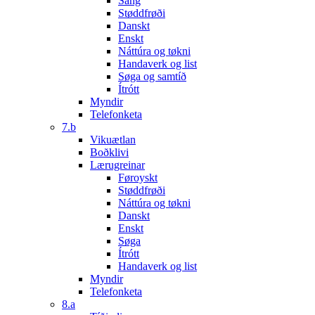
Sang
Støddfrøði
Danskt
Enskt
Náttúra og tøkni
Handaverk og list
Søga og samtíð
Ítrótt
Myndir
Telefonketa
7.b
Vikuætlan
Boðklivi
Lærugreinar
Føroyskt
Støddfrøði
Náttúra og tøkni
Danskt
Enskt
Søga
Ítrótt
Handaverk og list
Myndir
Telefonketa
8.a