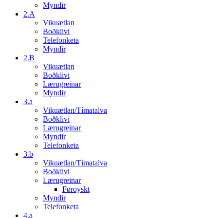
Myndir
2.A
Vikuætlan
Boðklivi
Telefonketa
Myndir
2.B
Vikuætlan
Boðklivi
Lærugreinar
Myndir
3.a
Vikuætlan/Tímatalva
Boðklivi
Lærugreinar
Myndir
Telefonketa
3.b
Vikuætlan/Tímatalva
Boðklivi
Lærugreinar
Føroyskt
Myndir
Telefonketa
4.a