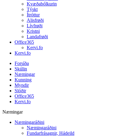
Kvæðabólkurin
Týskt
Ítróttur
Alisfrøði
Lívfrøði
Kristni
Landafrøði
Office365
Kervi.fo
Kervi.fo
Forsíða
Skúlin
Næmingar
Kunning
Myndir
Slóðir
Office365
Kervi.fo
Næmingar
Næmingaráðini
Næmingaráðini
Fundarfrásagnir, Hádeild