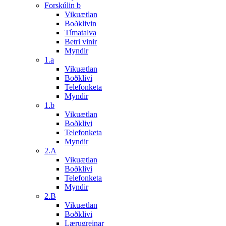
Forskúlin b
Vikuætlan
Boðklivin
Tímatalva
Betri vinir
Myndir
1.a
Vikuætlan
Boðklivi
Telefonketa
Myndir
1.b
Vikuætlan
Boðklivi
Telefonketa
Myndir
2.A
Vikuætlan
Boðklivi
Telefonketa
Myndir
2.B
Vikuætlan
Boðklivi
Lærugreinar