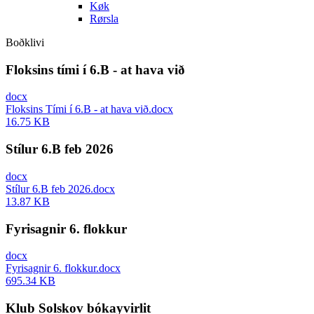
Køk
Rørsla
Boðklivi
Floksins tími í 6.B - at hava við
docx
Floksins Tími í 6.B - at hava við.docx
16.75 KB
Stílur 6.B feb 2026
docx
Stílur 6.B feb 2026.docx
13.87 KB
Fyrisagnir 6. flokkur
docx
Fyrisagnir 6. flokkur.docx
695.34 KB
Klub Solskov bókayvirlit