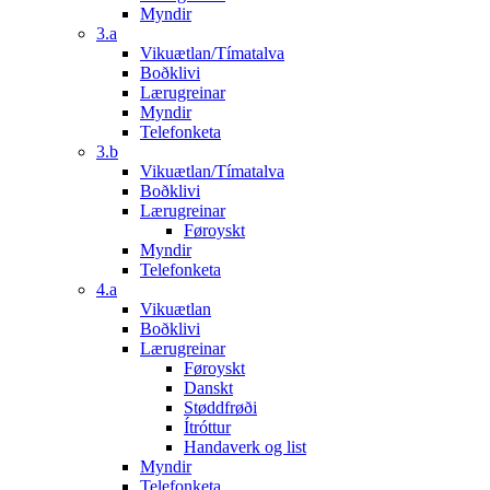
Myndir
3.a
Vikuætlan/Tímatalva
Boðklivi
Lærugreinar
Myndir
Telefonketa
3.b
Vikuætlan/Tímatalva
Boðklivi
Lærugreinar
Føroyskt
Myndir
Telefonketa
4.a
Vikuætlan
Boðklivi
Lærugreinar
Føroyskt
Danskt
Støddfrøði
Ítróttur
Handaverk og list
Myndir
Telefonketa