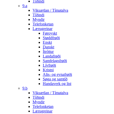
Tíðindi
9.a
Vikuætlan / Tímatalva
Tíðindi
Myndir
Telefonketan
Lærugreinar
Føroyskt
Støddfrøði
Enskt
Danskt
Ítróttur
Landafrøði
Samfelagsfrøði
Lívfrøði
Kristni
Alis- og evnafrøði
Søga og samtíð
Handaverk og list
9.b
Vikuætlan / Tímatalva
Tíðindi
Myndir
Telefonketan
Lærugreinar