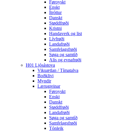
Føroyskt
Enskt
Ítróttur
Danskt
Støddfrøði
Kristni
Handaverk og list
Lívfrøði
Landafrøði
Samfelagsfrøði
Søga og samtíð
Alis og evnafrøði
H01 Ljósástova
Vikuætlan / Tímatalva
Boðklivi
Myndir
Lærugreinar
Føroyskt
Enskt
Danskt
Støddfrøði
Landafrøði
Søga og samtíð
Samfelagsfrøði
Tónleik