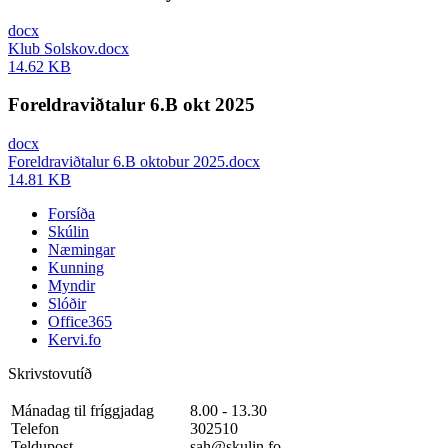
docx
Klub Solskov.docx
14.62 KB
Foreldraviðtalur 6.B okt 2025
docx
Foreldraviðtalur 6.B oktobur 2025.docx
14.81 KB
Forsíða
Skúlin
Næmingar
Kunning
Myndir
Slóðir
Office365
Kervi.fo
Skrivstovutíð
Mánadag til fríggjadag
8.00 - 13.30
Telefon
302510
Teldupost
sah@skulin.fo