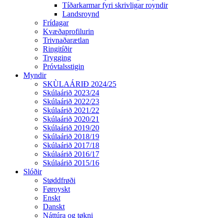
Tíðarkarmar fyri skrivligar royndir
Landsroynd
Frídagar
Kvæðaprofilurin
Trivnaðarætlan
Ringitíðir
Trygging
Próvtalsstigin
Myndir
SKÙLAÁRIÐ 2024/25
Skúlaárið 2023/24
Skúlaárið 2022/23
Skúlaárið 2021/22
Skúlaárið 2020/21
Skúlaárið 2019/20
Skúlaárið 2018/19
Skúlaárið 2017/18
Skúlaárið 2016/17
Skúlaárið 2015/16
Slóðir
Støddfrøði
Føroyskt
Enskt
Danskt
Náttúra og tøkni