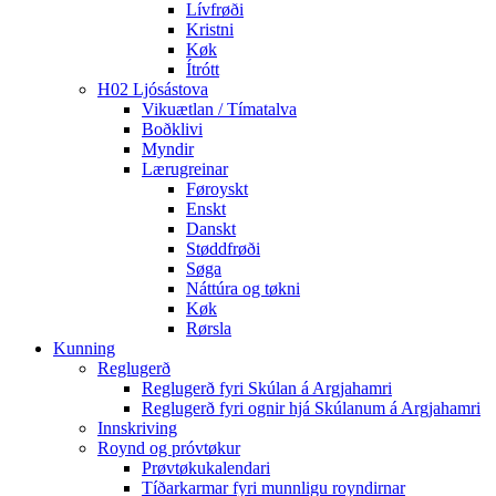
Lívfrøði
Kristni
Køk
Ítrótt
H02 Ljósástova
Vikuætlan / Tímatalva
Boðklivi
Myndir
Lærugreinar
Føroyskt
Enskt
Danskt
Støddfrøði
Søga
Náttúra og tøkni
Køk
Rørsla
Kunning
Reglugerð
Reglugerð fyri Skúlan á Argjahamri
Reglugerð fyri ognir hjá Skúlanum á Argjahamri
Innskriving
Roynd og próvtøkur
Prøvtøkukalendari
Tíðarkarmar fyri munnligu royndirnar