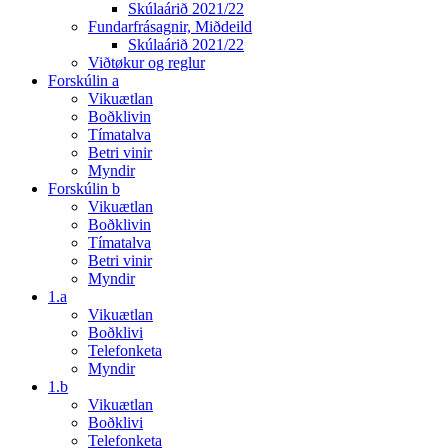
Skúlaárið 2021/22
Fundarfrásagnir, Miðdeild
Skúlaárið 2021/22
Viðtøkur og reglur
Forskúlin a
Vikuætlan
Boðklivin
Tímatalva
Betri vinir
Myndir
Forskúlin b
Vikuætlan
Boðklivin
Tímatalva
Betri vinir
Myndir
1.a
Vikuætlan
Boðklivi
Telefonketa
Myndir
1.b
Vikuætlan
Boðklivi
Telefonketa