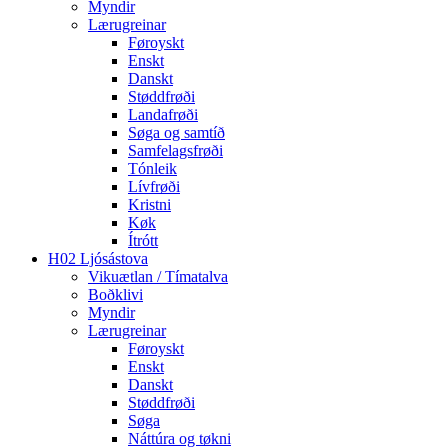
Myndir
Lærugreinar
Føroyskt
Enskt
Danskt
Støddfrøði
Landafrøði
Søga og samtíð
Samfelagsfrøði
Tónleik
Lívfrøði
Kristni
Køk
Ítrótt
H02 Ljósástova
Vikuætlan / Tímatalva
Boðklivi
Myndir
Lærugreinar
Føroyskt
Enskt
Danskt
Støddfrøði
Søga
Náttúra og tøkni