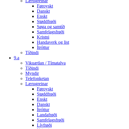
Lærugreinar
Føroyskt
Danskt
Enskt
Støddfrøði
Søga og samtíð
Samfelagsfrøði
Kristni
Handaverk og list
Ítróttur
Tíðindi
9.a
Vikuætlan / Tímatalva
Tíðindi
Myndir
Telefonketan
Lærugreinar
Føroyskt
Støddfrøði
Enskt
Danskt
Ítróttur
Landafrøði
Samfelagsfrøði
Lívfrøði