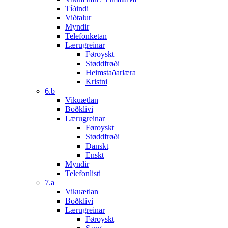
Tíðindi
Viðtalur
Myndir
Telefonketan
Lærugreinar
Føroyskt
Støddfrøði
Heimstaðarlæra
Kristni
6.b
Vikuætlan
Boðklivi
Lærugreinar
Føroyskt
Støddfrøði
Danskt
Enskt
Myndir
Telefonlisti
7.a
Vikuætlan
Boðklivi
Lærugreinar
Føroyskt