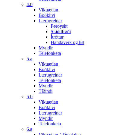
4.b
Vikuætlan
Boðklivi
Lærugreinar
Føroyskt
Støddfrøði
Ítróttur
Handaverk og list
Myndir
Telefonketa
5.a
Vikuætlan
Boðklivi
Lærugreinar
Telefonketa
Myndir
Tíðindi
5.b
Vikuætlan
Boðklivi
Lærugreinar
Myndir
Telefonketa
6.a
Vikuætlan / Tímatalva