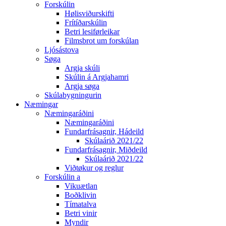
Forskúlin
Hølisviðurskifti
Frítíðarskúlin
Betri lesiførleikar
Filmsbrot um forskúlan
Ljósástova
Søga
Argja skúli
Skúlin á Argjahamri
Argja søga
Skúlabygningurin
Næmingar
Næmingaráðini
Næmingaráðini
Fundarfrásagnir, Hádeild
Skúlaárið 2021/22
Fundarfrásagnir, Miðdeild
Skúlaárið 2021/22
Viðtøkur og reglur
Forskúlin a
Vikuætlan
Boðklivin
Tímatalva
Betri vinir
Myndir