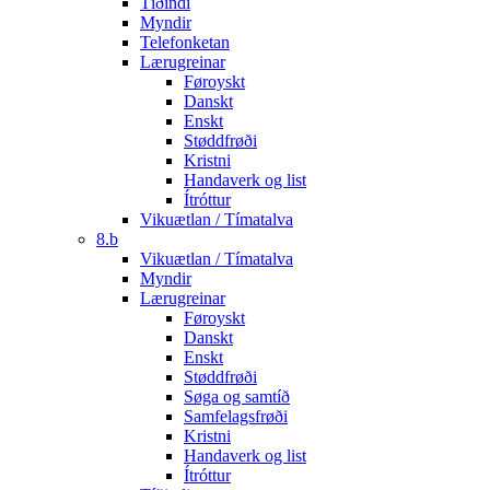
Tíðindi
Myndir
Telefonketan
Lærugreinar
Føroyskt
Danskt
Enskt
Støddfrøði
Kristni
Handaverk og list
Ítróttur
Vikuætlan / Tímatalva
8.b
Vikuætlan / Tímatalva
Myndir
Lærugreinar
Føroyskt
Danskt
Enskt
Støddfrøði
Søga og samtíð
Samfelagsfrøði
Kristni
Handaverk og list
Ítróttur