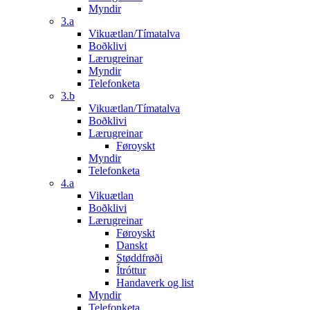
Myndir
3.a
Vikuætlan/Tímatalva
Boðklivi
Lærugreinar
Myndir
Telefonketa
3.b
Vikuætlan/Tímatalva
Boðklivi
Lærugreinar
Føroyskt
Myndir
Telefonketa
4.a
Vikuætlan
Boðklivi
Lærugreinar
Føroyskt
Danskt
Støddfrøði
Ítróttur
Handaverk og list
Myndir
Telefonketa