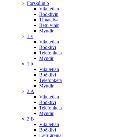
Forskúlin b
Vikuætlan
Boðklivin
Tímatalva
Betri vinir
Myndir
1.a
Vikuætlan
Boðklivi
Telefonketa
Myndir
1.b
Vikuætlan
Boðklivi
Telefonketa
Myndir
2.A
Vikuætlan
Boðklivi
Telefonketa
Myndir
2.B
Vikuætlan
Boðklivi
Lærugreinar