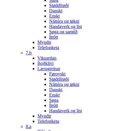
Sang
Støddfrøði
Danskt
Enskt
Náttúra og tøkni
Handaverk og list
Søga og samtíð
Ítrótt
Myndir
Telefonketa
7.b
Vikuætlan
Boðklivi
Lærugreinar
Føroyskt
Støddfrøði
Náttúra og tøkni
Danskt
Enskt
Søga
Ítrótt
Handaverk og list
Myndir
Telefonketa
8.a