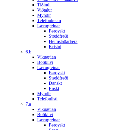
Tíðindi
Viðtalur
Myndir
Telefonketan
Lærugreinar
Føroyskt
Støddfrøði
Heimstaðarlæra
Kristni
6.b
Vikuætlan
Boðklivi
Lærugreinar
Føroyskt
Støddfrøði
Danskt
Enskt
Myndir
Telefonlisti
7.a
Vikuætlan
Boðklivi
Lærugreinar
Føroyskt