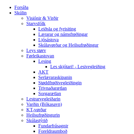
Forsíða
Skúlin
Visiónir & Virðir
Starvsfólk
Leiðsla og fyrisiting
Lærarar og námsfrøðingar
Ljósástova
Skúlavørðar og Heilsufrøðingur
Leys størv
Førleikastovan
Lesing
Les skjótari! - Lesivegleiðing
AKT
Serlæraraskipanin
Støddfrøðivegleiðingin
Trivnaðarætlan
Sorgarætlan
Lestrarvegleiðarin
Varðin (Bókasavn)
KT-vørðar
Heilsufrøðingurin
Skúlastýrið
Fundarfrásagnir
Foreldraumboð