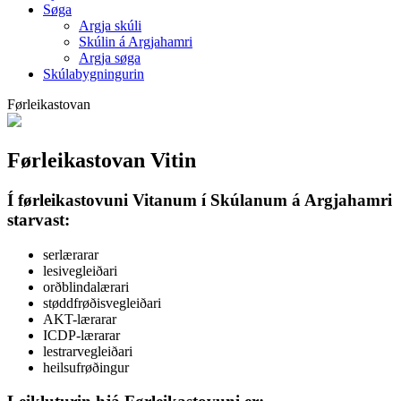
Søga
Argja skúli
Skúlin á Argjahamri
Argja søga
Skúlabygningurin
Førleikastovan
Førleikastovan Vitin
Í førleikastovuni Vitanum í Skúlanum á Argjahamri
starvast:
serlærarar
lesivegleiðari
orðblindalærari
støddfrøðisvegleiðari
AKT-lærarar
ICDP-lærarar
lestrarvegleiðari
heilsufrøðingur