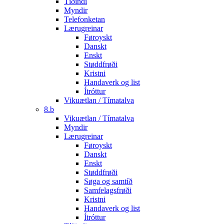
Tíðindi
Myndir
Telefonketan
Lærugreinar
Føroyskt
Danskt
Enskt
Støddfrøði
Kristni
Handaverk og list
Ítróttur
Vikuætlan / Tímatalva
8.b
Vikuætlan / Tímatalva
Myndir
Lærugreinar
Føroyskt
Danskt
Enskt
Støddfrøði
Søga og samtíð
Samfelagsfrøði
Kristni
Handaverk og list
Ítróttur