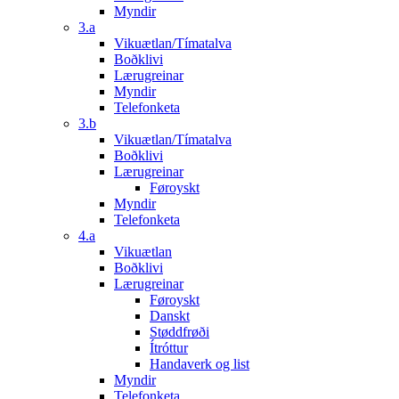
Myndir
3.a
Vikuætlan/Tímatalva
Boðklivi
Lærugreinar
Myndir
Telefonketa
3.b
Vikuætlan/Tímatalva
Boðklivi
Lærugreinar
Føroyskt
Myndir
Telefonketa
4.a
Vikuætlan
Boðklivi
Lærugreinar
Føroyskt
Danskt
Støddfrøði
Ítróttur
Handaverk og list
Myndir
Telefonketa