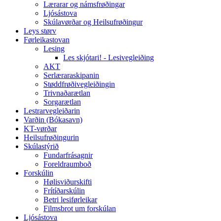
Lærarar og námsfrøðingar
Ljósástova
Skúlavørðar og Heilsufrøðingur
Leys størv
Førleikastovan
Lesing
Les skjótari! - Lesivegleiðing
AKT
Serlæraraskipanin
Støddfrøðivegleiðingin
Trivnaðarætlan
Sorgarætlan
Lestrarvegleiðarin
Varðin (Bókasavn)
KT-vørðar
Heilsufrøðingurin
Skúlastýrið
Fundarfrásagnir
Foreldraumboð
Forskúlin
Hølisviðurskifti
Frítíðarskúlin
Betri lesiførleikar
Filmsbrot um forskúlan
Ljósástova