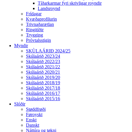
Tíðarkarmar fyri skrivligar royndir
Landsroynd
Frídagar
Kvæðaprofilurin
Trivnaðarætlan
Ringitíðir
Trygging
Próvtalsstigin
Myndir
SKÙLAÁRIÐ 2024/25
Skúlaárið 2023/24
Skúlaárið 2022/23
Skúlaárið 2021/22
Skúlaárið 2020/21
Skúlaárið 2019/20
Skúlaárið 2018/19
Skúlaárið 2017/18
Skúlaárið 2016/17
Skúlaárið 2015/16
Slóðir
Støddfrøði
Føroyskt
Enskt
Danskt
Náttúra og tøkni