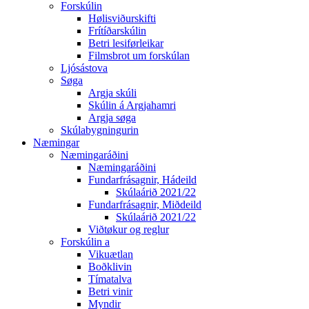
Forskúlin
Hølisviðurskifti
Frítíðarskúlin
Betri lesiførleikar
Filmsbrot um forskúlan
Ljósástova
Søga
Argja skúli
Skúlin á Argjahamri
Argja søga
Skúlabygningurin
Næmingar
Næmingaráðini
Næmingaráðini
Fundarfrásagnir, Hádeild
Skúlaárið 2021/22
Fundarfrásagnir, Miðdeild
Skúlaárið 2021/22
Viðtøkur og reglur
Forskúlin a
Vikuætlan
Boðklivin
Tímatalva
Betri vinir
Myndir