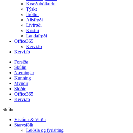
Kvæðabólkurin
Týskt
Ítróttur
Alisfrøði
Lívfrøði
Kristni
Landafrøði
Office365
Kervi.fo
Kervi.fo
Forsíða
Skúlin
Næmingar
Kunning
Myndir
Slóðir
Office365
Kervi.fo
Skúlin
Visiónir & Virðir
Starvsfólk
Leiðsla og fyrisiting