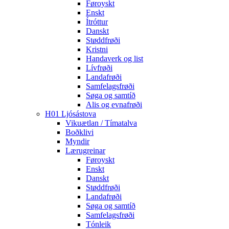
Føroyskt
Enskt
Ítróttur
Danskt
Støddfrøði
Kristni
Handaverk og list
Lívfrøði
Landafrøði
Samfelagsfrøði
Søga og samtíð
Alis og evnafrøði
H01 Ljósástova
Vikuætlan / Tímatalva
Boðklivi
Myndir
Lærugreinar
Føroyskt
Enskt
Danskt
Støddfrøði
Landafrøði
Søga og samtíð
Samfelagsfrøði
Tónleik