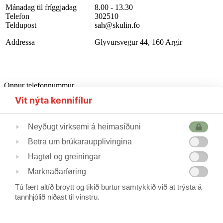
Mánadag til fríggjadag
8.00 - 13.30
Telefon
302510
Teldupost
sah@skulin.fo
Addressa
Glyvursvegur 44, 160 Argir
Onnur telefonnummur
Starvsfólkarúm
302510
Vit nýta kennifílur
Førleikastovan
222445
Heilsufrøðingur
562355
Neyðugt virksemi á heimasíðuni
Betra um brúkaraupplivingina
Skúlastjórin
224240
Hagtøl og greiningar
Varaskúlastjórin
227244 / 223690
Skrivstovukvinnan
506088
Marknaðarføring
Skúlavørðar
215388/211744
Tú fært altíð broytt og tikið burtur samtykkið við at trýsta á
tannhjólið niðast til vinstru.
Frítíðarskúlin
www.argjahamri.fo