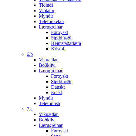
Tíðindi
Viðtalur
Myndir
Telefonketan
Lærugreinar
Føroyskt
Støddfrøði
Heimstaðarlæra
Kristni
6.b
Vikuætlan
Boðklivi
Lærugreinar
Føroyskt
Støddfrøði
Danskt
Enskt
Myndir
Telefonlisti
7.a
Vikuætlan
Boðklivi
Lærugreinar
Føroyskt