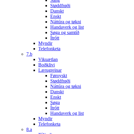
Sang
Støddfrøði
Danskt
Enskt
Náttúra og tøkni
Handaverk og list
Søga og samtíð
Ítrótt
Myndir
Telefonketa
7.b
Vikuætlan
Boðklivi
Lærugreinar
Føroyskt
Støddfrøði
Náttúra og tøkni
Danskt
Enskt
Søga
Ítrótt
Handaverk og list
Myndir
Telefonketa
8.a