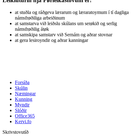
Leikluturin hjá Førleikastovuni er:
at stuðla og ráðgeva lærarum og læraratoymum í tí dagliga
námsfrøðiliga arbeiðinum
at samstarva við leiðslu skúlans um serøkið og serlig
námsfrøðilig átøk
at samskipa samstarv við Sernám og aðrar stovnar
at gera lesiroyndir og aðrar kanningar
Forsíða
Skúlin
Næmingar
Kunning
Myndir
Slóðir
Office365
Kervi.fo
Skrivstovutíð