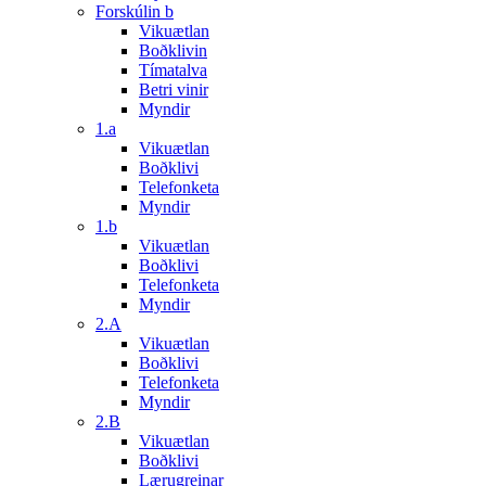
Forskúlin b
Vikuætlan
Boðklivin
Tímatalva
Betri vinir
Myndir
1.a
Vikuætlan
Boðklivi
Telefonketa
Myndir
1.b
Vikuætlan
Boðklivi
Telefonketa
Myndir
2.A
Vikuætlan
Boðklivi
Telefonketa
Myndir
2.B
Vikuætlan
Boðklivi
Lærugreinar