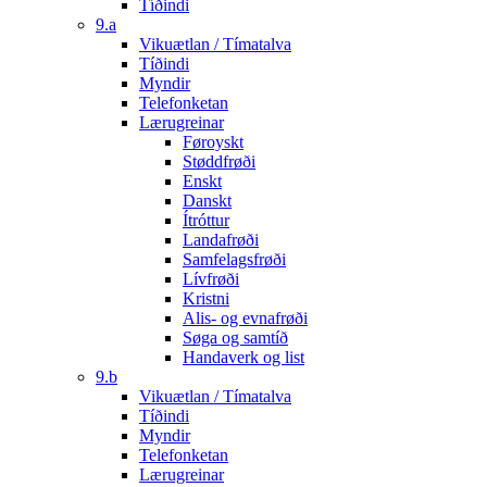
Tíðindi
9.a
Vikuætlan / Tímatalva
Tíðindi
Myndir
Telefonketan
Lærugreinar
Føroyskt
Støddfrøði
Enskt
Danskt
Ítróttur
Landafrøði
Samfelagsfrøði
Lívfrøði
Kristni
Alis- og evnafrøði
Søga og samtíð
Handaverk og list
9.b
Vikuætlan / Tímatalva
Tíðindi
Myndir
Telefonketan
Lærugreinar