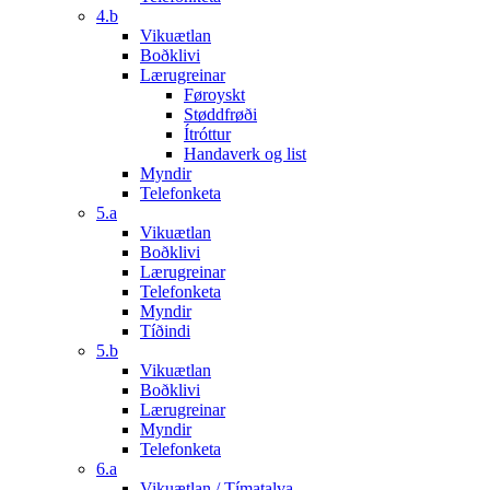
4.b
Vikuætlan
Boðklivi
Lærugreinar
Føroyskt
Støddfrøði
Ítróttur
Handaverk og list
Myndir
Telefonketa
5.a
Vikuætlan
Boðklivi
Lærugreinar
Telefonketa
Myndir
Tíðindi
5.b
Vikuætlan
Boðklivi
Lærugreinar
Myndir
Telefonketa
6.a
Vikuætlan / Tímatalva