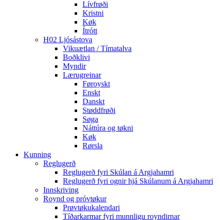
Lívfrøði
Kristni
Køk
Ítrótt
H02 Ljósástova
Vikuætlan / Tímatalva
Boðklivi
Myndir
Lærugreinar
Føroyskt
Enskt
Danskt
Støddfrøði
Søga
Náttúra og tøkni
Køk
Rørsla
Kunning
Reglugerð
Reglugerð fyri Skúlan á Argjahamri
Reglugerð fyri ognir hjá Skúlanum á Argjahamri
Innskriving
Roynd og próvtøkur
Prøvtøkukalendari
Tíðarkarmar fyri munnligu royndirnar