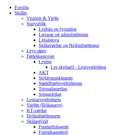
Forsíða
Skúlin
Visiónir & Virðir
Starvsfólk
Leiðsla og fyrisiting
Lærarar og námsfrøðingar
Ljósástova
Skúlavørðar og Heilsufrøðingur
Leys størv
Førleikastovan
Lesing
Les skjótari! - Lesivegleiðing
AKT
Serlæraraskipanin
Støddfrøðivegleiðingin
Trivnaðarætlan
Sorgarætlan
Lestrarvegleiðarin
Varðin (Bókasavn)
KT-vørðar
Heilsufrøðingurin
Skúlastýrið
Fundarfrásagnir
Foreldraumboð