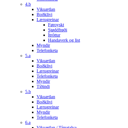
4.b
Vikuætlan
Boðklivi
Lærugreinar
Føroyskt
Støddfrøði
Ítróttur
Handaverk og list
Myndir
Telefonketa
5.a
Vikuætlan
Boðklivi
Lærugreinar
Telefonketa
Myndir
Tíðindi
5.b
Vikuætlan
Boðklivi
Lærugreinar
Myndir
Telefonketa
6.a
Vikuætlan / Tímatalva