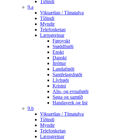
Tíðindi
9.a
Vikuætlan / Tímatalva
Tíðindi
Myndir
Telefonketan
Lærugreinar
Føroyskt
Støddfrøði
Enskt
Danskt
Ítróttur
Landafrøði
Samfelagsfrøði
Lívfrøði
Kristni
Alis- og evnafrøði
Søga og samtíð
Handaverk og list
9.b
Vikuætlan / Tímatalva
Tíðindi
Myndir
Telefonketan
Lærugreinar