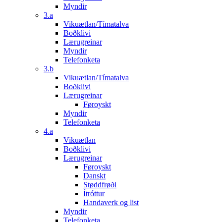
Myndir
3.a
Vikuætlan/Tímatalva
Boðklivi
Lærugreinar
Myndir
Telefonketa
3.b
Vikuætlan/Tímatalva
Boðklivi
Lærugreinar
Føroyskt
Myndir
Telefonketa
4.a
Vikuætlan
Boðklivi
Lærugreinar
Føroyskt
Danskt
Støddfrøði
Ítróttur
Handaverk og list
Myndir
Telefonketa