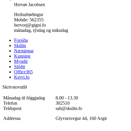
Hervør Jacobsen
Heilsufrøðingur
Mobile: 562355
hervorj@gigni.fo
mánadag, týsdag og mikudag
Forsíða
Skúlin
Næmingar
Kunning
Myndir
Slóðir
Office365
Kervi.fo
Skrivstovutíð
Mánadag til fríggjadag
8.00 - 13.30
Telefon
302510
Teldupost
sah@skulin.fo
Addressa
Glyvursvegur 44, 160 Argir