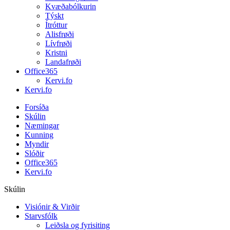
Kvæðabólkurin
Týskt
Ítróttur
Alisfrøði
Lívfrøði
Kristni
Landafrøði
Office365
Kervi.fo
Kervi.fo
Forsíða
Skúlin
Næmingar
Kunning
Myndir
Slóðir
Office365
Kervi.fo
Skúlin
Visiónir & Virðir
Starvsfólk
Leiðsla og fyrisiting