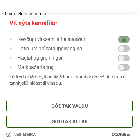
Onnur telefonnummur
Starvsfólkarúm
302510
Vit nýta kennifílur
Førleikastovan
222445
Heilsufrøðingur
562355
Neyðugt virksemi á heimasíðuni
Betra um brúkaraupplivingina
Skúlastjórin
224240
Hagtøl og greiningar
Varaskúlastjórin
227244 / 223690
Skrivstovukvinnan
506088
Marknaðarføring
Skúlavørðar
215388/211744
Tú fært altíð broytt og tikið burtur samtykkið við at trýsta á
tannhjólið niðast til vinstru.
Frítíðarskúlin
www.argjahamri.fo
GÓÐTAK VALDU
Privatlívspolitikkur
GÓÐTAK ALLAR
Stillingar fyri kennifílur
LES MEIRA
Rita inn