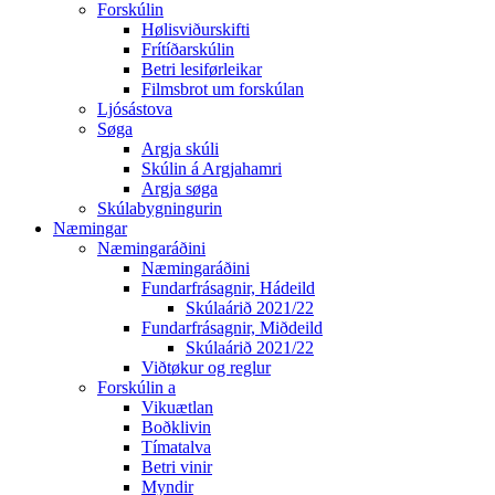
Forskúlin
Hølisviðurskifti
Frítíðarskúlin
Betri lesiførleikar
Filmsbrot um forskúlan
Ljósástova
Søga
Argja skúli
Skúlin á Argjahamri
Argja søga
Skúlabygningurin
Næmingar
Næmingaráðini
Næmingaráðini
Fundarfrásagnir, Hádeild
Skúlaárið 2021/22
Fundarfrásagnir, Miðdeild
Skúlaárið 2021/22
Viðtøkur og reglur
Forskúlin a
Vikuætlan
Boðklivin
Tímatalva
Betri vinir
Myndir