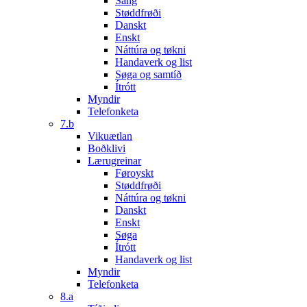
Sang
Støddfrøði
Danskt
Enskt
Náttúra og tøkni
Handaverk og list
Søga og samtíð
Ítrótt
Myndir
Telefonketa
7.b
Vikuætlan
Boðklivi
Lærugreinar
Føroyskt
Støddfrøði
Náttúra og tøkni
Danskt
Enskt
Søga
Ítrótt
Handaverk og list
Myndir
Telefonketa
8.a