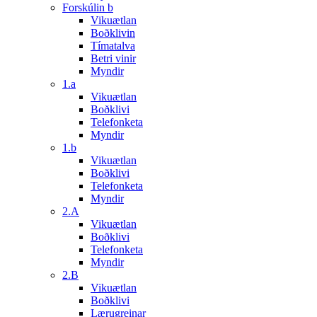
Forskúlin b
Vikuætlan
Boðklivin
Tímatalva
Betri vinir
Myndir
1.a
Vikuætlan
Boðklivi
Telefonketa
Myndir
1.b
Vikuætlan
Boðklivi
Telefonketa
Myndir
2.A
Vikuætlan
Boðklivi
Telefonketa
Myndir
2.B
Vikuætlan
Boðklivi
Lærugreinar