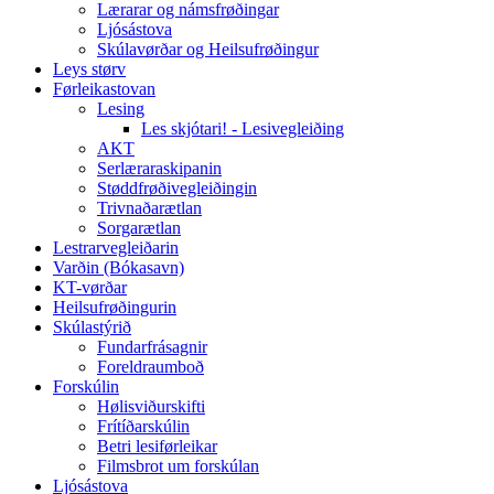
Lærarar og námsfrøðingar
Ljósástova
Skúlavørðar og Heilsufrøðingur
Leys størv
Førleikastovan
Lesing
Les skjótari! - Lesivegleiðing
AKT
Serlæraraskipanin
Støddfrøðivegleiðingin
Trivnaðarætlan
Sorgarætlan
Lestrarvegleiðarin
Varðin (Bókasavn)
KT-vørðar
Heilsufrøðingurin
Skúlastýrið
Fundarfrásagnir
Foreldraumboð
Forskúlin
Hølisviðurskifti
Frítíðarskúlin
Betri lesiførleikar
Filmsbrot um forskúlan
Ljósástova