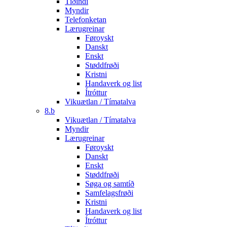
Tíðindi
Myndir
Telefonketan
Lærugreinar
Føroyskt
Danskt
Enskt
Støddfrøði
Kristni
Handaverk og list
Ítróttur
Vikuætlan / Tímatalva
8.b
Vikuætlan / Tímatalva
Myndir
Lærugreinar
Føroyskt
Danskt
Enskt
Støddfrøði
Søga og samtíð
Samfelagsfrøði
Kristni
Handaverk og list
Ítróttur