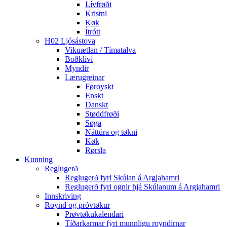
Lívfrøði
Kristni
Køk
Ítrótt
H02 Ljósástova
Vikuætlan / Tímatalva
Boðklivi
Myndir
Lærugreinar
Føroyskt
Enskt
Danskt
Støddfrøði
Søga
Náttúra og tøkni
Køk
Rørsla
Kunning
Reglugerð
Reglugerð fyri Skúlan á Argjahamri
Reglugerð fyri ognir hjá Skúlanum á Argjahamri
Innskriving
Roynd og próvtøkur
Prøvtøkukalendari
Tíðarkarmar fyri munnligu royndirnar