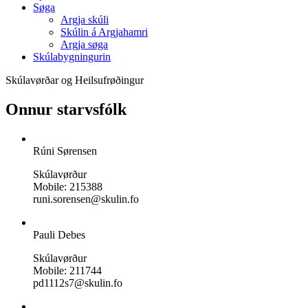
Søga
Argja skúli
Skúlin á Argjahamri
Argja søga
Skúlabygningurin
Skúlavørðar og Heilsufrøðingur
Onnur starvsfólk
Rúni Sørensen
Skúlavørður
Mobile: 215388
runi.sorensen@skulin.fo
Pauli Debes
Skúlavørður
Mobile: 211744
pd1112s7@skulin.fo