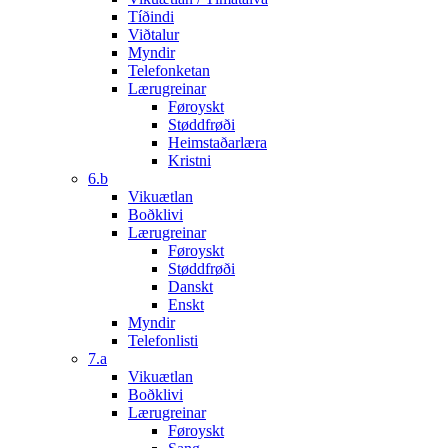
Tíðindi
Viðtalur
Myndir
Telefonketan
Lærugreinar
Føroyskt
Støddfrøði
Heimstaðarlæra
Kristni
6.b
Vikuætlan
Boðklivi
Lærugreinar
Føroyskt
Støddfrøði
Danskt
Enskt
Myndir
Telefonlisti
7.a
Vikuætlan
Boðklivi
Lærugreinar
Føroyskt