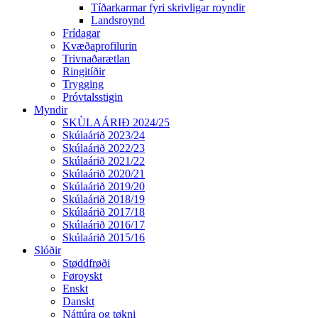
Tíðarkarmar fyri skrivligar royndir
Landsroynd
Frídagar
Kvæðaprofilurin
Trivnaðarætlan
Ringitíðir
Trygging
Próvtalsstigin
Myndir
SKÙLAÁRIÐ 2024/25
Skúlaárið 2023/24
Skúlaárið 2022/23
Skúlaárið 2021/22
Skúlaárið 2020/21
Skúlaárið 2019/20
Skúlaárið 2018/19
Skúlaárið 2017/18
Skúlaárið 2016/17
Skúlaárið 2015/16
Slóðir
Støddfrøði
Føroyskt
Enskt
Danskt
Náttúra og tøkni