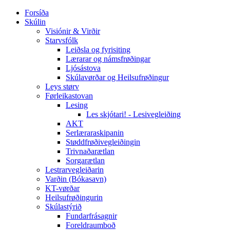
Forsíða
Skúlin
Visiónir & Virðir
Starvsfólk
Leiðsla og fyrisiting
Lærarar og námsfrøðingar
Ljósástova
Skúlavørðar og Heilsufrøðingur
Leys størv
Førleikastovan
Lesing
Les skjótari! - Lesivegleiðing
AKT
Serlæraraskipanin
Støddfrøðivegleiðingin
Trivnaðarætlan
Sorgarætlan
Lestrarvegleiðarin
Varðin (Bókasavn)
KT-vørðar
Heilsufrøðingurin
Skúlastýrið
Fundarfrásagnir
Foreldraumboð