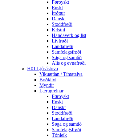
Føroyskt
Enskt
Ítróttur
Danskt
Støddfrøði
Kristni
Handaverk og list
Lívfrøði
Landafrøði
Samfelagsfrøði
Søga og samtíð
Alis og evnafrøði
H01 Ljósástova
Vikuætlan / Tímatalva
Boðklivi
Myndir
Lærugreinar
Føroyskt
Enskt
Danskt
Støddfrøði
Landafrøði
Søga og samtíð
Samfelagsfrøði
Tónleik