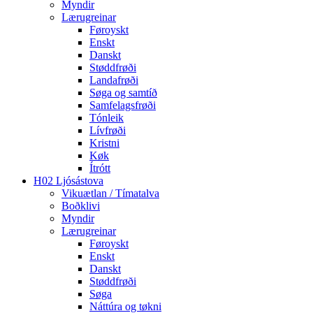
Myndir
Lærugreinar
Føroyskt
Enskt
Danskt
Støddfrøði
Landafrøði
Søga og samtíð
Samfelagsfrøði
Tónleik
Lívfrøði
Kristni
Køk
Ítrótt
H02 Ljósástova
Vikuætlan / Tímatalva
Boðklivi
Myndir
Lærugreinar
Føroyskt
Enskt
Danskt
Støddfrøði
Søga
Náttúra og tøkni