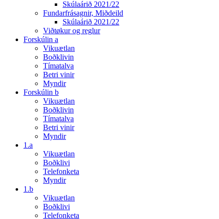
Skúlaárið 2021/22
Fundarfrásagnir, Miðdeild
Skúlaárið 2021/22
Viðtøkur og reglur
Forskúlin a
Vikuætlan
Boðklivin
Tímatalva
Betri vinir
Myndir
Forskúlin b
Vikuætlan
Boðklivin
Tímatalva
Betri vinir
Myndir
1.a
Vikuætlan
Boðklivi
Telefonketa
Myndir
1.b
Vikuætlan
Boðklivi
Telefonketa