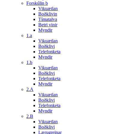
Forskúlin b
Vikuætlan
Boðklivin
Tímatalva
Betri vinir
Myndir
1.a
Vikuætlan
Boðklivi
Telefonketa
Myndir
1.b
Vikuætlan
Boðklivi
Telefonketa
Myndir
2.A
Vikuætlan
Boðklivi
Telefonketa
Myndir
2.B
Vikuætlan
Boðklivi
Lærugreinar