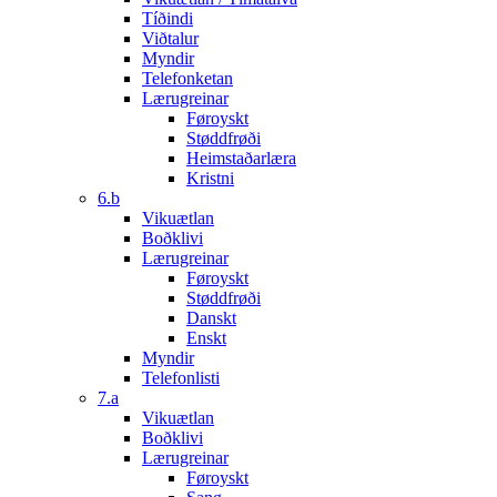
Tíðindi
Viðtalur
Myndir
Telefonketan
Lærugreinar
Føroyskt
Støddfrøði
Heimstaðarlæra
Kristni
6.b
Vikuætlan
Boðklivi
Lærugreinar
Føroyskt
Støddfrøði
Danskt
Enskt
Myndir
Telefonlisti
7.a
Vikuætlan
Boðklivi
Lærugreinar
Føroyskt