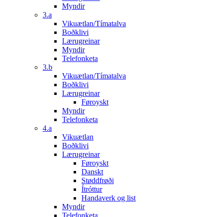
Myndir
3.a
Vikuætlan/Tímatalva
Boðklivi
Lærugreinar
Myndir
Telefonketa
3.b
Vikuætlan/Tímatalva
Boðklivi
Lærugreinar
Føroyskt
Myndir
Telefonketa
4.a
Vikuætlan
Boðklivi
Lærugreinar
Føroyskt
Danskt
Støddfrøði
Ítróttur
Handaverk og list
Myndir
Telefonketa