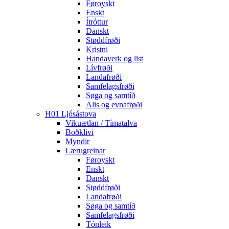
Føroyskt
Enskt
Ítróttur
Danskt
Støddfrøði
Kristni
Handaverk og list
Lívfrøði
Landafrøði
Samfelagsfrøði
Søga og samtíð
Alis og evnafrøði
H01 Ljósástova
Vikuætlan / Tímatalva
Boðklivi
Myndir
Lærugreinar
Føroyskt
Enskt
Danskt
Støddfrøði
Landafrøði
Søga og samtíð
Samfelagsfrøði
Tónleik