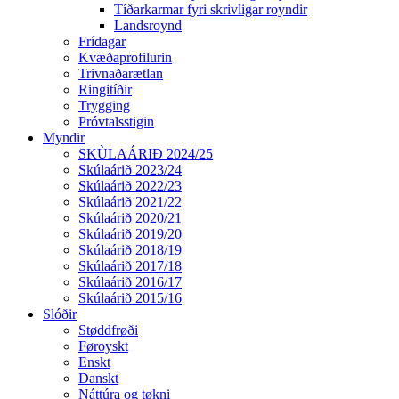
Tíðarkarmar fyri skrivligar royndir
Landsroynd
Frídagar
Kvæðaprofilurin
Trivnaðarætlan
Ringitíðir
Trygging
Próvtalsstigin
Myndir
SKÙLAÁRIÐ 2024/25
Skúlaárið 2023/24
Skúlaárið 2022/23
Skúlaárið 2021/22
Skúlaárið 2020/21
Skúlaárið 2019/20
Skúlaárið 2018/19
Skúlaárið 2017/18
Skúlaárið 2016/17
Skúlaárið 2015/16
Slóðir
Støddfrøði
Føroyskt
Enskt
Danskt
Náttúra og tøkni