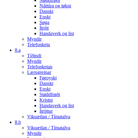
Støddfrøði
Náttúra og tøkni
Danskt
Enskt
Søga
Ítrótt
Handaverk og list
Myndir
Telefonketa
8.a
Tíðindi
Myndir
Telefonketan
Lærugreinar
Føroyskt
Danskt
Enskt
Støddfrøði
Kristni
Handaverk og list
Ítróttur
Vikuætlan / Tímatalva
8.b
Vikuætlan / Tímatalva
Myndir