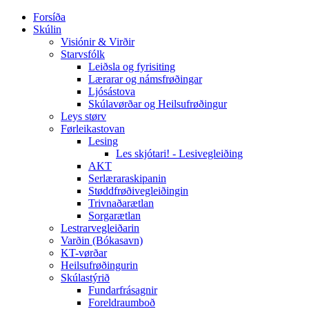
Forsíða
Skúlin
Visiónir & Virðir
Starvsfólk
Leiðsla og fyrisiting
Lærarar og námsfrøðingar
Ljósástova
Skúlavørðar og Heilsufrøðingur
Leys størv
Førleikastovan
Lesing
Les skjótari! - Lesivegleiðing
AKT
Serlæraraskipanin
Støddfrøðivegleiðingin
Trivnaðarætlan
Sorgarætlan
Lestrarvegleiðarin
Varðin (Bókasavn)
KT-vørðar
Heilsufrøðingurin
Skúlastýrið
Fundarfrásagnir
Foreldraumboð