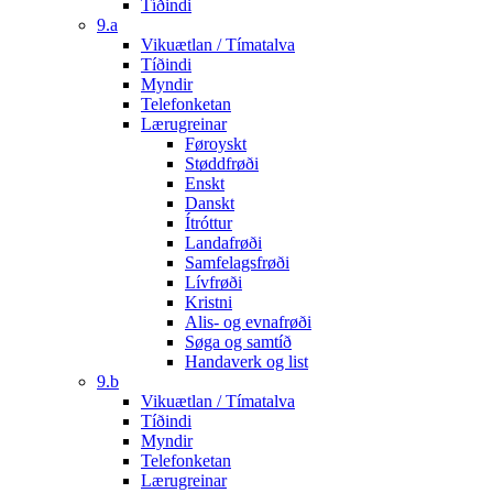
Tíðindi
9.a
Vikuætlan / Tímatalva
Tíðindi
Myndir
Telefonketan
Lærugreinar
Føroyskt
Støddfrøði
Enskt
Danskt
Ítróttur
Landafrøði
Samfelagsfrøði
Lívfrøði
Kristni
Alis- og evnafrøði
Søga og samtíð
Handaverk og list
9.b
Vikuætlan / Tímatalva
Tíðindi
Myndir
Telefonketan
Lærugreinar