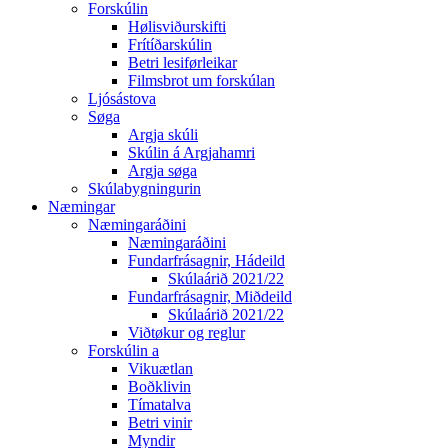
Forskúlin
Hølisviðurskifti
Frítíðarskúlin
Betri lesiførleikar
Filmsbrot um forskúlan
Ljósástova
Søga
Argja skúli
Skúlin á Argjahamri
Argja søga
Skúlabygningurin
Næmingar
Næmingaráðini
Næmingaráðini
Fundarfrásagnir, Hádeild
Skúlaárið 2021/22
Fundarfrásagnir, Miðdeild
Skúlaárið 2021/22
Viðtøkur og reglur
Forskúlin a
Vikuætlan
Boðklivin
Tímatalva
Betri vinir
Myndir