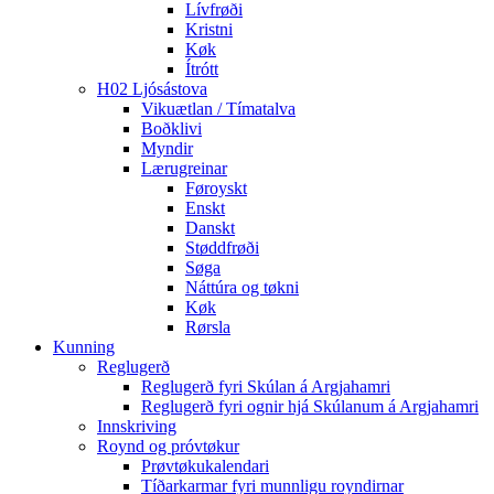
Lívfrøði
Kristni
Køk
Ítrótt
H02 Ljósástova
Vikuætlan / Tímatalva
Boðklivi
Myndir
Lærugreinar
Føroyskt
Enskt
Danskt
Støddfrøði
Søga
Náttúra og tøkni
Køk
Rørsla
Kunning
Reglugerð
Reglugerð fyri Skúlan á Argjahamri
Reglugerð fyri ognir hjá Skúlanum á Argjahamri
Innskriving
Roynd og próvtøkur
Prøvtøkukalendari
Tíðarkarmar fyri munnligu royndirnar