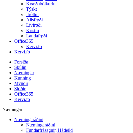
Kvæðabólkurin
Týskt
Ítróttur
Alisfrøði
Lívfrøði
Kristni
Landafrøði
Office365
Kervi.fo
Kervi.fo
Forsíða
Skúlin
Næmingar
Kunning
Myndir
Slóðir
Office365
Kervi.fo
Næmingar
Næmingaráðini
Næmingaráðini
Fundarfrásagnir, Hádeild