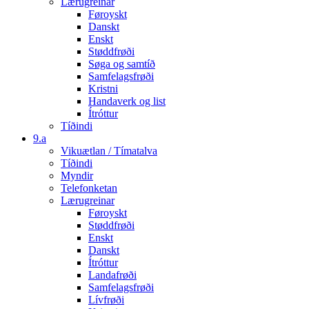
Lærugreinar
Føroyskt
Danskt
Enskt
Støddfrøði
Søga og samtíð
Samfelagsfrøði
Kristni
Handaverk og list
Ítróttur
Tíðindi
9.a
Vikuætlan / Tímatalva
Tíðindi
Myndir
Telefonketan
Lærugreinar
Føroyskt
Støddfrøði
Enskt
Danskt
Ítróttur
Landafrøði
Samfelagsfrøði
Lívfrøði