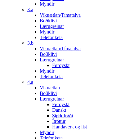
Myndir
3.a
Vikuætlan/Tímatalva
Boðklivi
Lærugreinar
Myndir
Telefonketa
3.b
Vikuætlan/Tímatalva
Boðklivi
Lærugreinar
Føroyskt
Myndir
Telefonketa
4.a
Vikuætlan
Boðklivi
Lærugreinar
Føroyskt
Danskt
Støddfrøði
Ítróttur
Handaverk og list
Myndir
Telefonketa