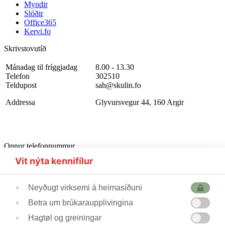
Myndir
Slóðir
Office365
Kervi.fo
Skrivstovutíð
Mánadag til fríggjadag
8.00 - 13.30
Telefon
302510
Teldupost
sah@skulin.fo
Addressa
Glyvursvegur 44, 160 Argir
Onnur telefonnummur
Starvsfólkarúm
302510
Vit nýta kennifílur
Førleikastovan
222445
Heilsufrøðingur
562355
Neyðugt virksemi á heimasíðuni
Betra um brúkaraupplivingina
Skúlastjórin
224240
Hagtøl og greiningar
Varaskúlastjórin
227244 / 223690