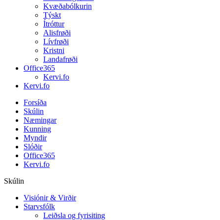
Kvæðabólkurin
Týskt
Ítróttur
Alisfrøði
Lívfrøði
Kristni
Landafrøði
Office365
Kervi.fo
Kervi.fo
Forsíða
Skúlin
Næmingar
Kunning
Myndir
Slóðir
Office365
Kervi.fo
Skúlin
Visiónir & Virðir
Starvsfólk
Leiðsla og fyrisiting