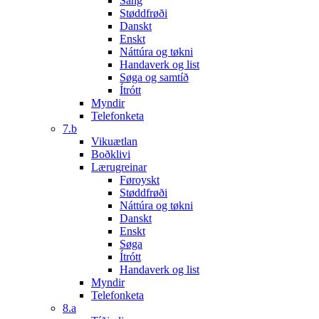
Sang
Støddfrøði
Danskt
Enskt
Náttúra og tøkni
Handaverk og list
Søga og samtíð
Ítrótt
Myndir
Telefonketa
7.b
Vikuætlan
Boðklivi
Lærugreinar
Føroyskt
Støddfrøði
Náttúra og tøkni
Danskt
Enskt
Søga
Ítrótt
Handaverk og list
Myndir
Telefonketa
8.a