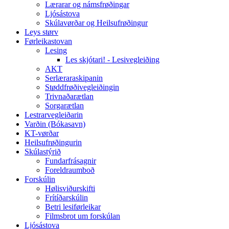
Lærarar og námsfrøðingar
Ljósástova
Skúlavørðar og Heilsufrøðingur
Leys størv
Førleikastovan
Lesing
Les skjótari! - Lesivegleiðing
AKT
Serlæraraskipanin
Støddfrøðivegleiðingin
Trivnaðarætlan
Sorgarætlan
Lestrarvegleiðarin
Varðin (Bókasavn)
KT-vørðar
Heilsufrøðingurin
Skúlastýrið
Fundarfrásagnir
Foreldraumboð
Forskúlin
Hølisviðurskifti
Frítíðarskúlin
Betri lesiførleikar
Filmsbrot um forskúlan
Ljósástova