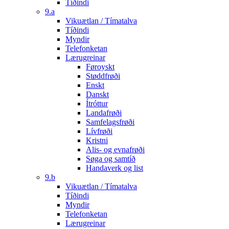
Tíðindi
9.a
Vikuætlan / Tímatalva
Tíðindi
Myndir
Telefonketan
Lærugreinar
Føroyskt
Støddfrøði
Enskt
Danskt
Ítróttur
Landafrøði
Samfelagsfrøði
Lívfrøði
Kristni
Alis- og evnafrøði
Søga og samtíð
Handaverk og list
9.b
Vikuætlan / Tímatalva
Tíðindi
Myndir
Telefonketan
Lærugreinar