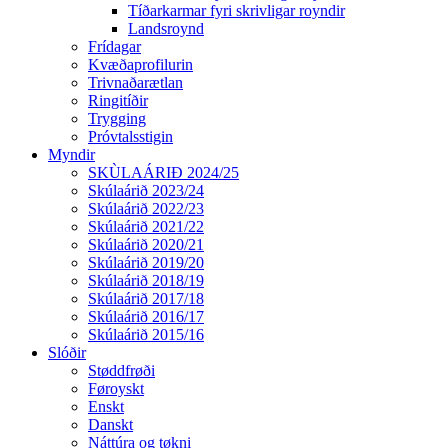
Tíðarkarmar fyri skrivligar royndir
Landsroynd
Frídagar
Kvæðaprofilurin
Trivnaðarætlan
Ringitíðir
Trygging
Próvtalsstigin
Myndir
SKÙLAÁRIÐ 2024/25
Skúlaárið 2023/24
Skúlaárið 2022/23
Skúlaárið 2021/22
Skúlaárið 2020/21
Skúlaárið 2019/20
Skúlaárið 2018/19
Skúlaárið 2017/18
Skúlaárið 2016/17
Skúlaárið 2015/16
Slóðir
Støddfrøði
Føroyskt
Enskt
Danskt
Náttúra og tøkni