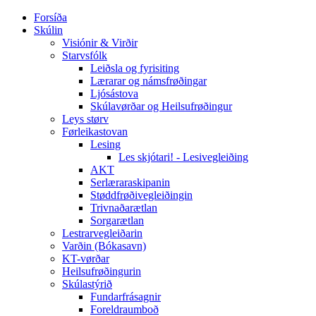
Forsíða
Skúlin
Visiónir & Virðir
Starvsfólk
Leiðsla og fyrisiting
Lærarar og námsfrøðingar
Ljósástova
Skúlavørðar og Heilsufrøðingur
Leys størv
Førleikastovan
Lesing
Les skjótari! - Lesivegleiðing
AKT
Serlæraraskipanin
Støddfrøðivegleiðingin
Trivnaðarætlan
Sorgarætlan
Lestrarvegleiðarin
Varðin (Bókasavn)
KT-vørðar
Heilsufrøðingurin
Skúlastýrið
Fundarfrásagnir
Foreldraumboð