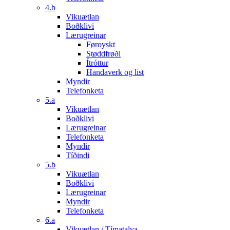
4.b
Vikuætlan
Boðklivi
Lærugreinar
Føroyskt
Støddfrøði
Ítróttur
Handaverk og list
Myndir
Telefonketa
5.a
Vikuætlan
Boðklivi
Lærugreinar
Telefonketa
Myndir
Tíðindi
5.b
Vikuætlan
Boðklivi
Lærugreinar
Myndir
Telefonketa
6.a
Vikuætlan / Tímatalva