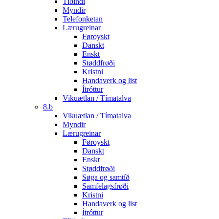
Tíðindi
Myndir
Telefonketan
Lærugreinar
Føroyskt
Danskt
Enskt
Støddfrøði
Kristni
Handaverk og list
Ítróttur
Vikuætlan / Tímatalva
8.b
Vikuætlan / Tímatalva
Myndir
Lærugreinar
Føroyskt
Danskt
Enskt
Støddfrøði
Søga og samtíð
Samfelagsfrøði
Kristni
Handaverk og list
Ítróttur