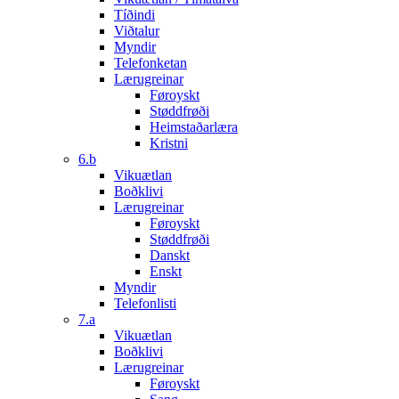
Tíðindi
Viðtalur
Myndir
Telefonketan
Lærugreinar
Føroyskt
Støddfrøði
Heimstaðarlæra
Kristni
6.b
Vikuætlan
Boðklivi
Lærugreinar
Føroyskt
Støddfrøði
Danskt
Enskt
Myndir
Telefonlisti
7.a
Vikuætlan
Boðklivi
Lærugreinar
Føroyskt