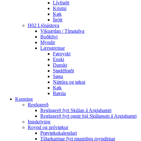
Lívfrøði
Kristni
Køk
Ítrótt
H02 Ljósástova
Vikuætlan / Tímatalva
Boðklivi
Myndir
Lærugreinar
Føroyskt
Enskt
Danskt
Støddfrøði
Søga
Náttúra og tøkni
Køk
Rørsla
Kunning
Reglugerð
Reglugerð fyri Skúlan á Argjahamri
Reglugerð fyri ognir hjá Skúlanum á Argjahamri
Innskriving
Roynd og próvtøkur
Prøvtøkukalendari
Tíðarkarmar fyri munnligu royndirnar