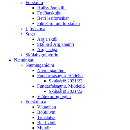
Forskúlin
Hølisviðurskifti
Frítíðarskúlin
Betri lesiførleikar
Filmsbrot um forskúlan
Ljósástova
Søga
Argja skúli
Skúlin á Argjahamri
Argja søga
Skúlabygningurin
Næmingar
Næmingaráðini
Næmingaráðini
Fundarfrásagnir, Hádeild
Skúlaárið 2021/22
Fundarfrásagnir, Miðdeild
Skúlaárið 2021/22
Viðtøkur og reglur
Forskúlin a
Vikuætlan
Boðklivin
Tímatalva
Betri vinir
Myndir