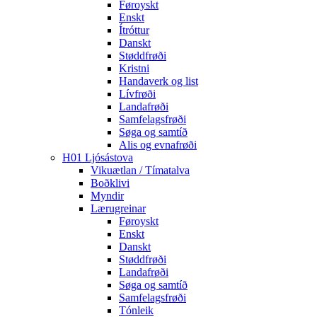
Føroyskt
Enskt
Ítróttur
Danskt
Støddfrøði
Kristni
Handaverk og list
Lívfrøði
Landafrøði
Samfelagsfrøði
Søga og samtíð
Alis og evnafrøði
H01 Ljósástova
Vikuætlan / Tímatalva
Boðklivi
Myndir
Lærugreinar
Føroyskt
Enskt
Danskt
Støddfrøði
Landafrøði
Søga og samtíð
Samfelagsfrøði
Tónleik