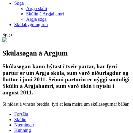
Søga
Argja skúli
Skúlin á Argjahamri
Argja søga
Skúlabygningurin
Søga
Skúlasøgan á Argjum
Skúlasøgan kann býtast í tveir partar, har fyrri
partur er um Argja skúla, sum varð niðurlagdur og
fluttur í juni 2011. Seinni parturin er nýggi snotuligi
Skúlin á Argjahamri, sum varð tikin í nýtslu i
august 2011.
Sí niðast á vinstra bredda, fyri at lesa meira um skúlasøgurnar báðar.
Forsíða
Skúlin
Næmingar
Kunning