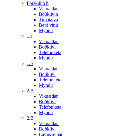
Forskúlin b
Vikuætlan
Boðklivin
Tímatalva
Betri vinir
Myndir
1.a
Vikuætlan
Boðklivi
Telefonketa
Myndir
1.b
Vikuætlan
Boðklivi
Telefonketa
Myndir
2.A
Vikuætlan
Boðklivi
Telefonketa
Myndir
2.B
Vikuætlan
Boðklivi
Lærugreinar