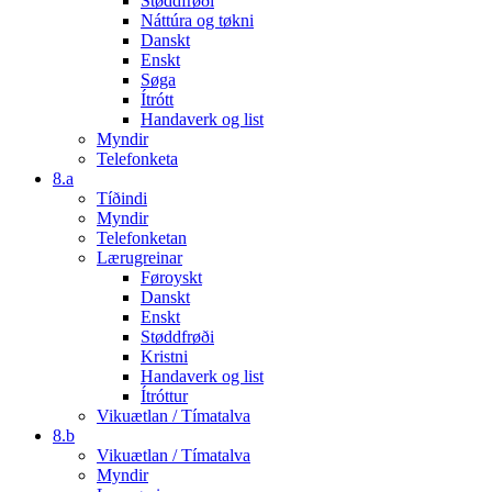
Støddfrøði
Náttúra og tøkni
Danskt
Enskt
Søga
Ítrótt
Handaverk og list
Myndir
Telefonketa
8.a
Tíðindi
Myndir
Telefonketan
Lærugreinar
Føroyskt
Danskt
Enskt
Støddfrøði
Kristni
Handaverk og list
Ítróttur
Vikuætlan / Tímatalva
8.b
Vikuætlan / Tímatalva
Myndir