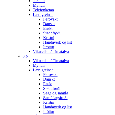
Tíðindi
Myndir
Telefonketan
Lærugreinar
Føroyskt
Danskt
Enskt
Støddfrøði
Kristni
Handaverk og list
Ítróttur
Vikuætlan / Tímatalva
8.b
Vikuætlan / Tímatalva
Myndir
Lærugreinar
Føroyskt
Danskt
Enskt
Støddfrøði
Søga og samtíð
Samfelagsfrøði
Kristni
Handaverk og list
Ítróttur