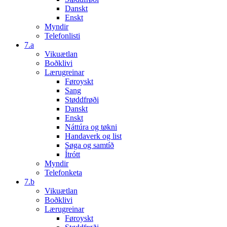
Danskt
Enskt
Myndir
Telefonlisti
7.a
Vikuætlan
Boðklivi
Lærugreinar
Føroyskt
Sang
Støddfrøði
Danskt
Enskt
Náttúra og tøkni
Handaverk og list
Søga og samtíð
Ítrótt
Myndir
Telefonketa
7.b
Vikuætlan
Boðklivi
Lærugreinar
Føroyskt