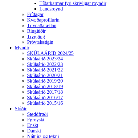
Tíðarkarmar fyri skrivligar royndir
Landsroynd
Frídagar
Kvæðaprofilurin
Trivnaðarætlan
Ringitíðir
Trygging
Próvtalsstigin
Myndir
SKÙLAÁRIÐ 2024/25
Skúlaárið 2023/24
Skúlaárið 2022/23
Skúlaárið 2021/22
Skúlaárið 2020/21
Skúlaárið 2019/20
Skúlaárið 2018/19
Skúlaárið 2017/18
Skúlaárið 2016/17
Skúlaárið 2015/16
Slóðir
Støddfrøði
Føroyskt
Enskt
Danskt
Náttúra og tøkni