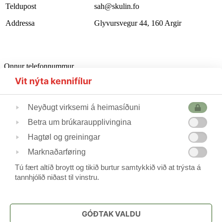
Teldupost
sah@skulin.fo
Addressa
Glyvursvegur 44, 160 Argir
Onnur telefonnummur
Starvsfólkarúm
302510
Vit nýta kennifílur
Førleikastovan
222445
Heilsufrøðingur
562355
Neyðugt virksemi á heimasíðuni
Betra um brúkaraupplivingina
Skúlastjórin
224240
Hagtøl og greiningar
Varaskúlastjórin
227244 / 223690
Skrivstovukvinnan
506088
Marknaðarføring
Skúlavørðar
215388/211744
Tú fært altíð broytt og tikið burtur samtykkið við at trýsta á
tannhjólið niðast til vinstru.
Frítíðarskúlin
www.argjahamri.fo
GÓÐTAK VALDU