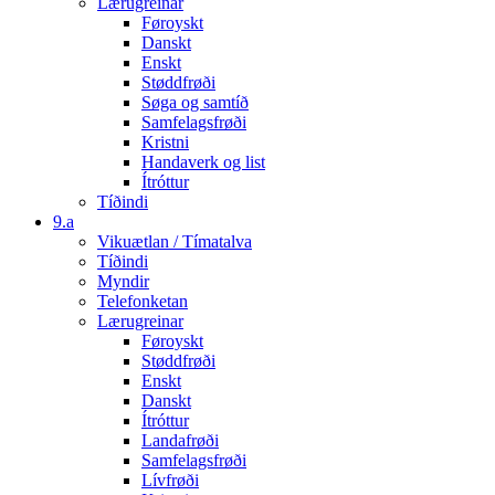
Lærugreinar
Føroyskt
Danskt
Enskt
Støddfrøði
Søga og samtíð
Samfelagsfrøði
Kristni
Handaverk og list
Ítróttur
Tíðindi
9.a
Vikuætlan / Tímatalva
Tíðindi
Myndir
Telefonketan
Lærugreinar
Føroyskt
Støddfrøði
Enskt
Danskt
Ítróttur
Landafrøði
Samfelagsfrøði
Lívfrøði