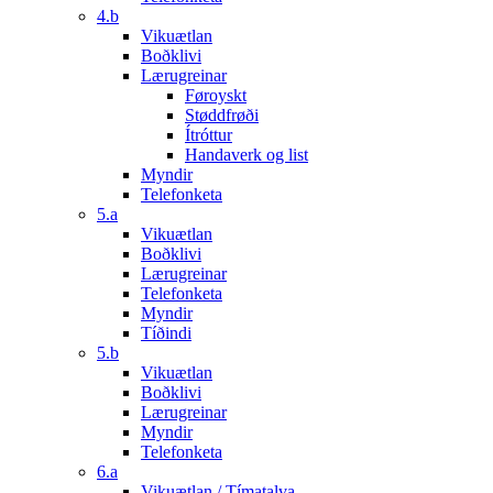
4.b
Vikuætlan
Boðklivi
Lærugreinar
Føroyskt
Støddfrøði
Ítróttur
Handaverk og list
Myndir
Telefonketa
5.a
Vikuætlan
Boðklivi
Lærugreinar
Telefonketa
Myndir
Tíðindi
5.b
Vikuætlan
Boðklivi
Lærugreinar
Myndir
Telefonketa
6.a
Vikuætlan / Tímatalva