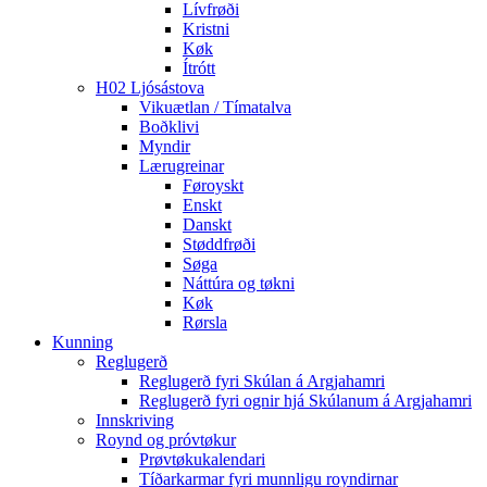
Lívfrøði
Kristni
Køk
Ítrótt
H02 Ljósástova
Vikuætlan / Tímatalva
Boðklivi
Myndir
Lærugreinar
Føroyskt
Enskt
Danskt
Støddfrøði
Søga
Náttúra og tøkni
Køk
Rørsla
Kunning
Reglugerð
Reglugerð fyri Skúlan á Argjahamri
Reglugerð fyri ognir hjá Skúlanum á Argjahamri
Innskriving
Roynd og próvtøkur
Prøvtøkukalendari
Tíðarkarmar fyri munnligu royndirnar