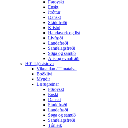
Føroyskt
Enskt
Ítróttur
Danskt
Støddfrøði
Kristni
Handaverk og list
Lívfrøði
Landafrøði
Samfelagsfrøði
Søga og samtíð
Alis og evnafrøði
H01 Ljósástova
Vikuætlan / Tímatalva
Boðklivi
Myndir
Lærugreinar
Føroyskt
Enskt
Danskt
Støddfrøði
Landafrøði
Søga og samtíð
Samfelagsfrøði
Tónleik