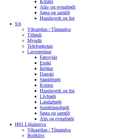
Kristni
Alis- og evnafrøði
Søga og samtíð
Handaverk og list
9.b
Vikuætlan / Tímatalva
Tíðindi
Myndir
Telefonketan
Lærugreinar
Føroyskt
Enskt
Ítróttur
Danskt
Støddfrøði
Kristni
Handaverk og list
Lívfrøði
Landafrøði
Samfelagsfrøði
Søga og samtíð
Alis og evnafrøði
H01 Ljósástova
Vikuætlan / Tímatalva
Boðklivi