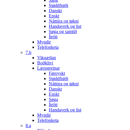
Sang
Støddfrøði
Danskt
Enskt
Náttúra og tøkni
Handaverk og list
Søga og samtíð
Ítrótt
Myndir
Telefonketa
7.b
Vikuætlan
Boðklivi
Lærugreinar
Føroyskt
Støddfrøði
Náttúra og tøkni
Danskt
Enskt
Søga
Ítrótt
Handaverk og list
Myndir
Telefonketa
8.a