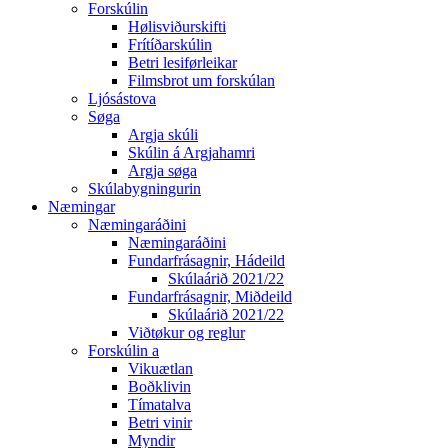
Forskúlin
Hølisviðurskifti
Frítíðarskúlin
Betri lesiførleikar
Filmsbrot um forskúlan
Ljósástova
Søga
Argja skúli
Skúlin á Argjahamri
Argja søga
Skúlabygningurin
Næmingar
Næmingaráðini
Næmingaráðini
Fundarfrásagnir, Hádeild
Skúlaárið 2021/22
Fundarfrásagnir, Miðdeild
Skúlaárið 2021/22
Viðtøkur og reglur
Forskúlin a
Vikuætlan
Boðklivin
Tímatalva
Betri vinir
Myndir