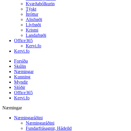
Kvæðabólkurin
Týskt
Ítróttur
Alisfrøði
Lívfrøði
Kristni
Landafrøði
Office365
Kervi.fo
Kervi.fo
Forsíða
Skúlin
Næmingar
Kunning
Myndir
Slóðir
Office365
Kervi.fo
Næmingar
Næmingaráðini
Næmingaráðini
Fundarfrásagnir, Hádeild