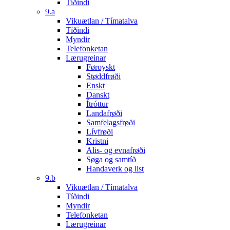
Tíðindi
9.a
Vikuætlan / Tímatalva
Tíðindi
Myndir
Telefonketan
Lærugreinar
Føroyskt
Støddfrøði
Enskt
Danskt
Ítróttur
Landafrøði
Samfelagsfrøði
Lívfrøði
Kristni
Alis- og evnafrøði
Søga og samtíð
Handaverk og list
9.b
Vikuætlan / Tímatalva
Tíðindi
Myndir
Telefonketan
Lærugreinar