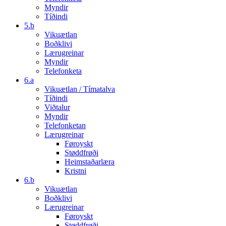
Myndir
Tíðindi
5.b
Vikuætlan
Boðklivi
Lærugreinar
Myndir
Telefonketa
6.a
Vikuætlan / Tímatalva
Tíðindi
Viðtalur
Myndir
Telefonketan
Lærugreinar
Føroyskt
Støddfrøði
Heimstaðarlæra
Kristni
6.b
Vikuætlan
Boðklivi
Lærugreinar
Føroyskt
Støddfrøði