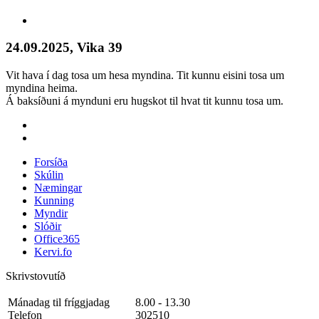
24.09.2025, Vika 39
Vit hava í dag tosa um hesa myndina. Tit kunnu eisini tosa um
myndina heima.
Á baksíðuni á mynduni eru hugskot til hvat tit kunnu tosa um.
Forsíða
Skúlin
Næmingar
Kunning
Myndir
Slóðir
Office365
Kervi.fo
Skrivstovutíð
Mánadag til fríggjadag
8.00 - 13.30
Telefon
302510