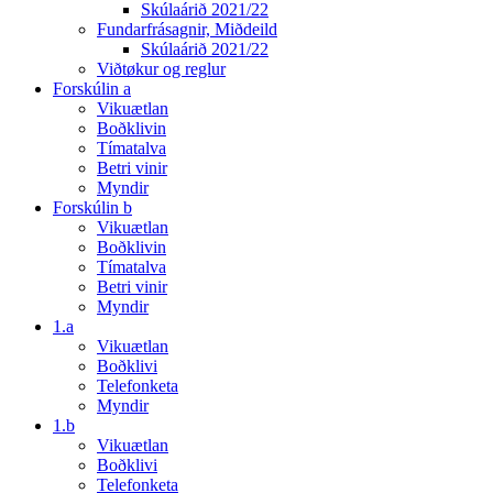
Skúlaárið 2021/22
Fundarfrásagnir, Miðdeild
Skúlaárið 2021/22
Viðtøkur og reglur
Forskúlin a
Vikuætlan
Boðklivin
Tímatalva
Betri vinir
Myndir
Forskúlin b
Vikuætlan
Boðklivin
Tímatalva
Betri vinir
Myndir
1.a
Vikuætlan
Boðklivi
Telefonketa
Myndir
1.b
Vikuætlan
Boðklivi
Telefonketa