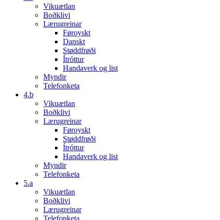
Vikuætlan
Boðklivi
Lærugreinar
Føroyskt
Danskt
Støddfrøði
Ítróttur
Handaverk og list
Myndir
Telefonketa
4.b
Vikuætlan
Boðklivi
Lærugreinar
Føroyskt
Støddfrøði
Ítróttur
Handaverk og list
Myndir
Telefonketa
5.a
Vikuætlan
Boðklivi
Lærugreinar
Telefonketa