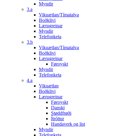
Myndir
3.a
Vikuætlan/Tímatalva
Boðklivi
Lærugreinar
Myndir
Telefonketa
3.b
Vikuætlan/Tímatalva
Boðklivi
Lærugreinar
Føroyskt
Myndir
Telefonketa
4.a
Vikuætlan
Boðklivi
Lærugreinar
Føroyskt
Danskt
Støddfrøði
Ítróttur
Handaverk og list
Myndir
Telefonketa