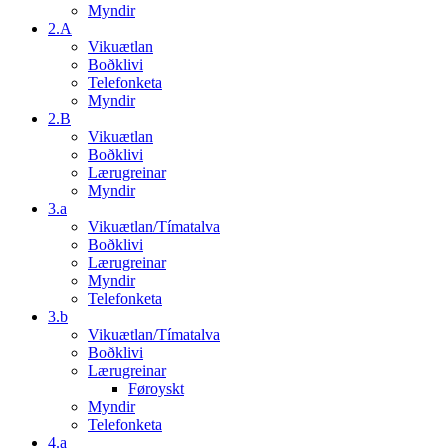
Myndir
2.A
Vikuætlan
Boðklivi
Telefonketa
Myndir
2.B
Vikuætlan
Boðklivi
Lærugreinar
Myndir
3.a
Vikuætlan/Tímatalva
Boðklivi
Lærugreinar
Myndir
Telefonketa
3.b
Vikuætlan/Tímatalva
Boðklivi
Lærugreinar
Føroyskt
Myndir
Telefonketa
4.a