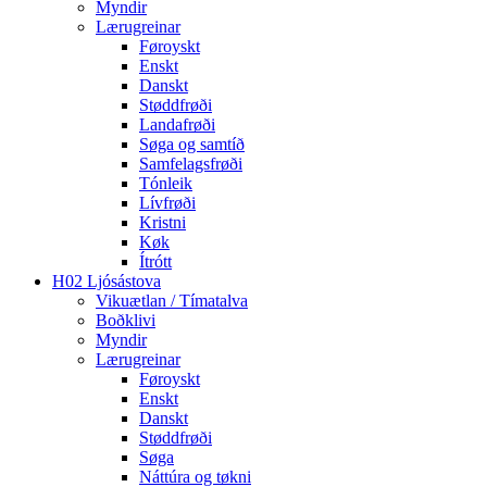
Myndir
Lærugreinar
Føroyskt
Enskt
Danskt
Støddfrøði
Landafrøði
Søga og samtíð
Samfelagsfrøði
Tónleik
Lívfrøði
Kristni
Køk
Ítrótt
H02 Ljósástova
Vikuætlan / Tímatalva
Boðklivi
Myndir
Lærugreinar
Føroyskt
Enskt
Danskt
Støddfrøði
Søga
Náttúra og tøkni