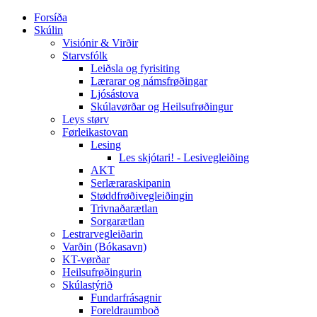
Forsíða
Skúlin
Visiónir & Virðir
Starvsfólk
Leiðsla og fyrisiting
Lærarar og námsfrøðingar
Ljósástova
Skúlavørðar og Heilsufrøðingur
Leys størv
Førleikastovan
Lesing
Les skjótari! - Lesivegleiðing
AKT
Serlæraraskipanin
Støddfrøðivegleiðingin
Trivnaðarætlan
Sorgarætlan
Lestrarvegleiðarin
Varðin (Bókasavn)
KT-vørðar
Heilsufrøðingurin
Skúlastýrið
Fundarfrásagnir
Foreldraumboð