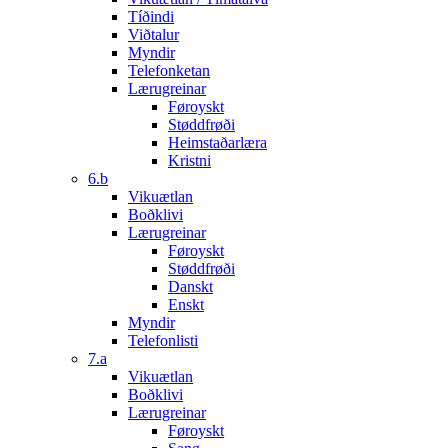
Tíðindi
Viðtalur
Myndir
Telefonketan
Lærugreinar
Føroyskt
Støddfrøði
Heimstaðarlæra
Kristni
6.b
Vikuætlan
Boðklivi
Lærugreinar
Føroyskt
Støddfrøði
Danskt
Enskt
Myndir
Telefonlisti
7.a
Vikuætlan
Boðklivi
Lærugreinar
Føroyskt