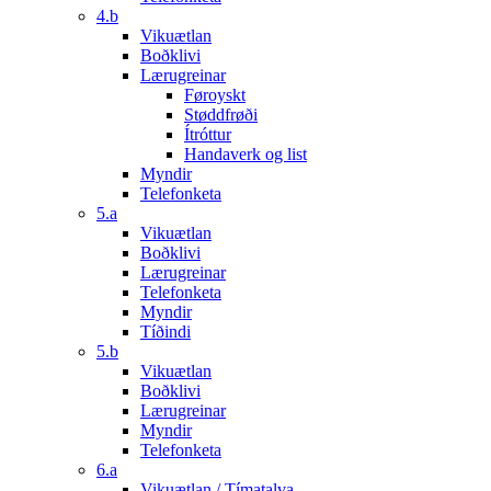
4.b
Vikuætlan
Boðklivi
Lærugreinar
Føroyskt
Støddfrøði
Ítróttur
Handaverk og list
Myndir
Telefonketa
5.a
Vikuætlan
Boðklivi
Lærugreinar
Telefonketa
Myndir
Tíðindi
5.b
Vikuætlan
Boðklivi
Lærugreinar
Myndir
Telefonketa
6.a
Vikuætlan / Tímatalva