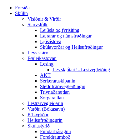
Forsíða
Skúlin
Visiónir & Virðir
Starvsfólk
Leiðsla og fyrisiting
Lærarar og námsfrøðingar
Ljósástova
Skúlavørðar og Heilsufrøðingur
Leys størv
Førleikastovan
Lesing
Les skjótari! - Lesivegleiðing
AKT
Serlæraraskipanin
Støddfrøðivegleiðingin
Trivnaðarætlan
Sorgarætlan
Lestrarvegleiðarin
Varðin (Bókasavn)
KT-vørðar
Heilsufrøðingurin
Skúlastýrið
Fundarfrásagnir
Foreldraumboð