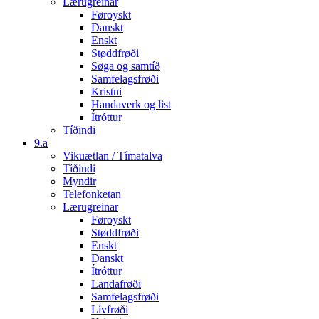
Lærugreinar
Føroyskt
Danskt
Enskt
Støddfrøði
Søga og samtíð
Samfelagsfrøði
Kristni
Handaverk og list
Ítróttur
Tíðindi
9.a
Vikuætlan / Tímatalva
Tíðindi
Myndir
Telefonketan
Lærugreinar
Føroyskt
Støddfrøði
Enskt
Danskt
Ítróttur
Landafrøði
Samfelagsfrøði
Lívfrøði