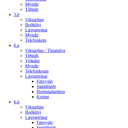
Myndir
Tíðindi
5.b
Vikuætlan
Boðklivi
Lærugreinar
Myndir
Telefonketa
6.a
Vikuætlan / Tímatalva
Tíðindi
Viðtalur
Myndir
Telefonketan
Lærugreinar
Føroyskt
Støddfrøði
Heimstaðarlæra
Kristni
6.b
Vikuætlan
Boðklivi
Lærugreinar
Føroyskt
Støddfrøði