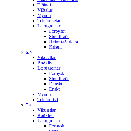
Tíðindi
Viðtalur
Myndir
Telefonketan
Lærugreinar
Føroyskt
Støddfrøði
Heimstaðarlæra
Kristni
6.b
Vikuætlan
Boðklivi
Lærugreinar
Føroyskt
Støddfrøði
Danskt
Enskt
Myndir
Telefonlisti
7.a
Vikuætlan
Boðklivi
Lærugreinar
Føroyskt