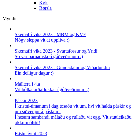
Køk
Rørsla
Myndir
Skemafrí vika 2023 - MBM og KVF
Nógv sleppa vit at uppliva :)
Skemafrí vika 2023 - Svartafossur og Yndi
So var barnadisko í góðveðrinum :)
Skemafrí vika 2023 - Gundadalur og Viðarlundin
Ein deiligur dagur :)
Mállæra í 4.a
Vit bólka orðaflokkar í góðveðrinum :)
Páskir 2023
Í kristni-tímanum í dag tosaðu vit um, hví vit halda páskir og
um siðvenjur á páskum.
Í hesum sambandi málaðu og rullaðu vit egg. Vit stuttleikaðu
okkum óført!
Føstulávint 2023