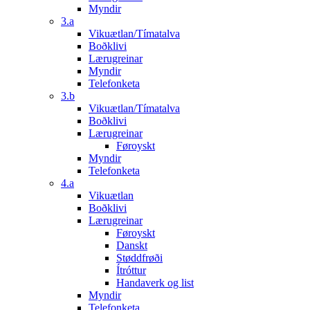
Myndir
3.a
Vikuætlan/Tímatalva
Boðklivi
Lærugreinar
Myndir
Telefonketa
3.b
Vikuætlan/Tímatalva
Boðklivi
Lærugreinar
Føroyskt
Myndir
Telefonketa
4.a
Vikuætlan
Boðklivi
Lærugreinar
Føroyskt
Danskt
Støddfrøði
Ítróttur
Handaverk og list
Myndir
Telefonketa