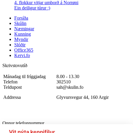
4. flokkur vitjar umborð á Norrøni
Ein deiligur túrur :)
Forsíða
Skúlin
Næmingar
Kunning
Myndir
Slóðir
Office365
Kervi.fo
Skrivstovutíð
Mánadag til fríggjadag
8.00 - 13.30
Telefon
302510
Teldupost
sah@skulin.fo
Addressa
Glyvursvegur 44, 160 Argir
Onnur telefonnummur
Starvsfólkarúm
302510
Vit nýta kennifílur