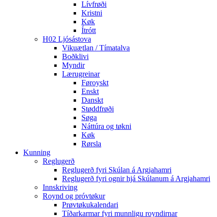
Lívfrøði
Kristni
Køk
Ítrótt
H02 Ljósástova
Vikuætlan / Tímatalva
Boðklivi
Myndir
Lærugreinar
Føroyskt
Enskt
Danskt
Støddfrøði
Søga
Náttúra og tøkni
Køk
Rørsla
Kunning
Reglugerð
Reglugerð fyri Skúlan á Argjahamri
Reglugerð fyri ognir hjá Skúlanum á Argjahamri
Innskriving
Roynd og próvtøkur
Prøvtøkukalendari
Tíðarkarmar fyri munnligu royndirnar