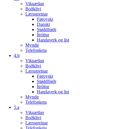
Vikuætlan
Boðklivi
Lærugreinar
Føroyskt
Danskt
Støddfrøði
Ítróttur
Handaverk og list
Myndir
Telefonketa
4.b
Vikuætlan
Boðklivi
Lærugreinar
Føroyskt
Støddfrøði
Ítróttur
Handaverk og list
Myndir
Telefonketa
5.a
Vikuætlan
Boðklivi
Lærugreinar
Telefonketa