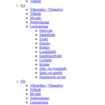
Tíðindi
9.a
Vikuætlan / Tímatalva
Tíðindi
Myndir
Telefonketan
Lærugreinar
Føroyskt
Støddfrøði
Enskt
Danskt
Ítróttur
Landafrøði
Samfelagsfrøði
Lívfrøði
Kristni
Alis- og evnafrøði
Søga og samtíð
Handaverk og list
9.b
Vikuætlan / Tímatalva
Tíðindi
Myndir
Telefonketan
Lærugreinar