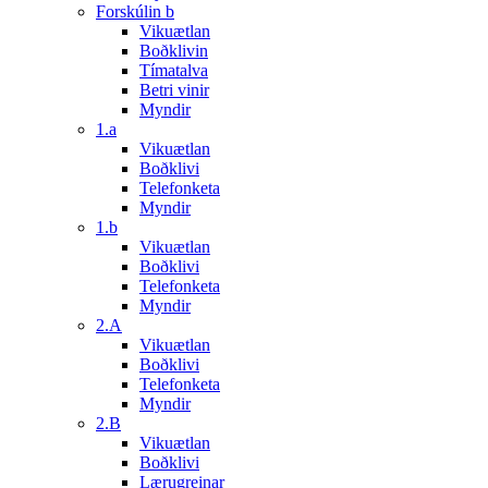
Forskúlin b
Vikuætlan
Boðklivin
Tímatalva
Betri vinir
Myndir
1.a
Vikuætlan
Boðklivi
Telefonketa
Myndir
1.b
Vikuætlan
Boðklivi
Telefonketa
Myndir
2.A
Vikuætlan
Boðklivi
Telefonketa
Myndir
2.B
Vikuætlan
Boðklivi
Lærugreinar