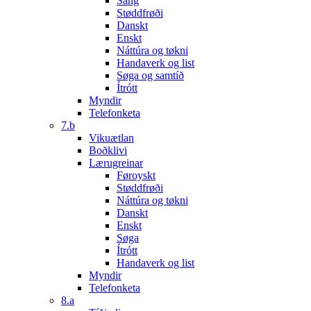
Sang
Støddfrøði
Danskt
Enskt
Náttúra og tøkni
Handaverk og list
Søga og samtíð
Ítrótt
Myndir
Telefonketa
7.b
Vikuætlan
Boðklivi
Lærugreinar
Føroyskt
Støddfrøði
Náttúra og tøkni
Danskt
Enskt
Søga
Ítrótt
Handaverk og list
Myndir
Telefonketa
8.a