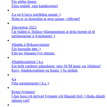
Ein góður dagur.
Elias endaði, sum kattakongur!
4.a og b hava spælitíma saman :)
Hetta er so hugnaligt at gera saman, viðhvørt!
Jólavættrar 2022
Í ár hjálpti 4. flokkur jólamanninum at deila bomm út til
næmingarnar á Argjahamri :)
Jólaløta á Bókasavninum
Ein hugnalig løtu :)
Elin las jólasøgu fyri okkum.
Jóladekoratiónir í 4.a
Ein heilt vanligur mikudagur, men SUM hann var jólaligur!
Kavi, jóladekoratiónir og hugni :) So deiligt.
4.a
Fittu næmingarnir í 4.a :)
Renni fyrisøgn!
Í dag hava vit skrivað fyrisøgn við fúkandi ferð :) Hatta dámdi
okkum væl!