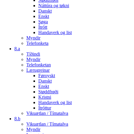
Støddfrøði
Náttúra og tøkni
Danskt
Enskt
Søga
Ítrótt
Handaverk og list
Myndir
Telefonketa
8.a
Tíðindi
Myndir
Telefonketan
Lærugreinar
Føroyskt
Danskt
Enskt
Støddfrøði
Kristni
Handaverk og list
Ítróttur
Vikuætlan / Tímatalva
8.b
Vikuætlan / Tímatalva
Myndir