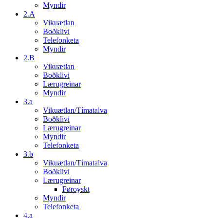
Myndir
2.A
Vikuætlan
Boðklivi
Telefonketa
Myndir
2.B
Vikuætlan
Boðklivi
Lærugreinar
Myndir
3.a
Vikuætlan/Tímatalva
Boðklivi
Lærugreinar
Myndir
Telefonketa
3.b
Vikuætlan/Tímatalva
Boðklivi
Lærugreinar
Føroyskt
Myndir
Telefonketa
4.a