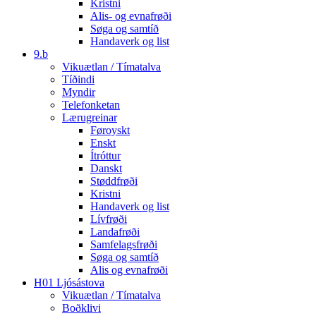
Kristni
Alis- og evnafrøði
Søga og samtíð
Handaverk og list
9.b
Vikuætlan / Tímatalva
Tíðindi
Myndir
Telefonketan
Lærugreinar
Føroyskt
Enskt
Ítróttur
Danskt
Støddfrøði
Kristni
Handaverk og list
Lívfrøði
Landafrøði
Samfelagsfrøði
Søga og samtíð
Alis og evnafrøði
H01 Ljósástova
Vikuætlan / Tímatalva
Boðklivi