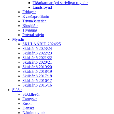
Tíðarkarmar fyri skrivligar royndir
Landsroynd
Frídagar
Kvæðaprofilurin
Trivnaðarætlan
Ringitíðir
Trygging
Próvtalsstigin
Myndir
SKÙLAÁRIÐ 2024/25
Skúlaárið 2023/24
Skúlaárið 2022/23
Skúlaárið 2021/22
Skúlaárið 2020/21
Skúlaárið 2019/20
Skúlaárið 2018/19
Skúlaárið 2017/18
Skúlaárið 2016/17
Skúlaárið 2015/16
Slóðir
Støddfrøði
Føroyskt
Enskt
Danskt
Náttúra og tøkni