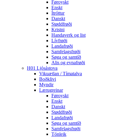
Føroyskt
Enskt
Ítróttur
Danskt
Støddfrøði
Kristni
Handaverk og list
Lívfrøði
Landafrøði
Samfelagsfrøði
Søga og samtíð
Alis og evnafrøði
H01 Ljósástova
Vikuætlan / Tímatalva
Boðklivi
Myndir
Lærugreinar
Føroyskt
Enskt
Danskt
Støddfrøði
Landafrøði
Søga og samtíð
Samfelagsfrøði
Tónleik