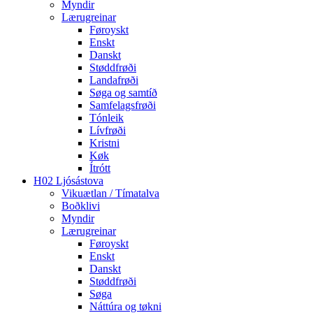
Myndir
Lærugreinar
Føroyskt
Enskt
Danskt
Støddfrøði
Landafrøði
Søga og samtíð
Samfelagsfrøði
Tónleik
Lívfrøði
Kristni
Køk
Ítrótt
H02 Ljósástova
Vikuætlan / Tímatalva
Boðklivi
Myndir
Lærugreinar
Føroyskt
Enskt
Danskt
Støddfrøði
Søga
Náttúra og tøkni