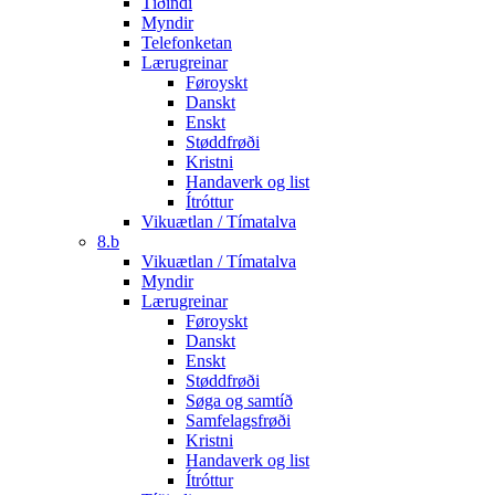
Tíðindi
Myndir
Telefonketan
Lærugreinar
Føroyskt
Danskt
Enskt
Støddfrøði
Kristni
Handaverk og list
Ítróttur
Vikuætlan / Tímatalva
8.b
Vikuætlan / Tímatalva
Myndir
Lærugreinar
Føroyskt
Danskt
Enskt
Støddfrøði
Søga og samtíð
Samfelagsfrøði
Kristni
Handaverk og list
Ítróttur