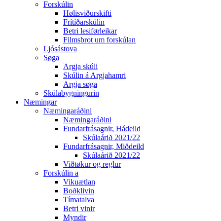
Forskúlin
Hølisviðurskifti
Frítíðarskúlin
Betri lesiførleikar
Filmsbrot um forskúlan
Ljósástova
Søga
Argja skúli
Skúlin á Argjahamri
Argja søga
Skúlabygningurin
Næmingar
Næmingaráðini
Næmingaráðini
Fundarfrásagnir, Hádeild
Skúlaárið 2021/22
Fundarfrásagnir, Miðdeild
Skúlaárið 2021/22
Viðtøkur og reglur
Forskúlin a
Vikuætlan
Boðklivin
Tímatalva
Betri vinir
Myndir