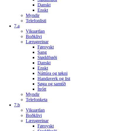
Danskt
Enskt
Myndir
Telefonlisti
7.a
Vikuætlan
Boðklivi
Lærugreinar
Føroyskt
Sang
Støddfrøði
Danskt
Enskt
Náttúra og tøkni
Handaverk og list
Søga og samtíð
Ítrótt
Myndir
Telefonketa
7.b
Vikuætlan
Boðklivi
Lærugreinar
Føroyskt