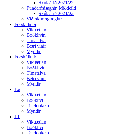
Skúlaárið 2021/22
Fundarfrásagnir, Miðdeild
Skúlaárið 2021/22
Viðtøkur og reglur
Forskúlin a
Vikuætlan
Boðklivin
Tímatalva
Betri vinir
Myndir
Forskúlin b
Vikuætlan
Boðklivin
Tímatalva
Betri vinir
Myndir
1.a
Vikuætlan
Boðklivi
Telefonketa
Myndir
1.b
Vikuætlan
Boðklivi
Telefonketa