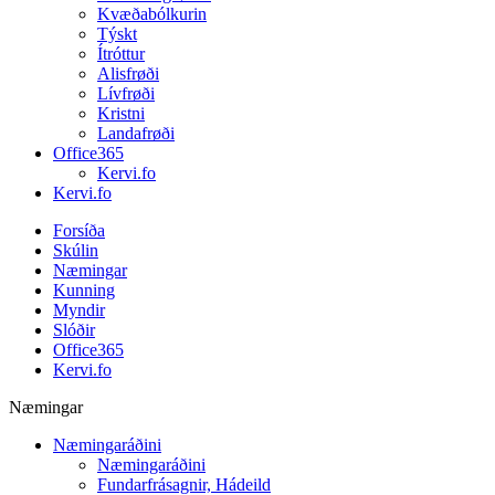
Kvæðabólkurin
Týskt
Ítróttur
Alisfrøði
Lívfrøði
Kristni
Landafrøði
Office365
Kervi.fo
Kervi.fo
Forsíða
Skúlin
Næmingar
Kunning
Myndir
Slóðir
Office365
Kervi.fo
Næmingar
Næmingaráðini
Næmingaráðini
Fundarfrásagnir, Hádeild