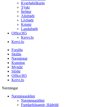
Kvæðabólkurin
Týskt
Ítróttur
Alisfrøði
Lívfrøði
Kristni
Landafrøði
Office365
Kervi.fo
Kervi.fo
Forsíða
Skúlin
Næmingar
Kunning
Myndir
Slóðir
Office365
Kervi.fo
Næmingar
Næmingaráðini
Næmingaráðini
Fundarfrásagnir, Hádeild