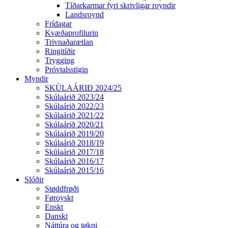
Tíðarkarmar fyri skrivligar royndir
Landsroynd
Frídagar
Kvæðaprofilurin
Trivnaðarætlan
Ringitíðir
Trygging
Próvtalsstigin
Myndir
SKÙLAÁRIÐ 2024/25
Skúlaárið 2023/24
Skúlaárið 2022/23
Skúlaárið 2021/22
Skúlaárið 2020/21
Skúlaárið 2019/20
Skúlaárið 2018/19
Skúlaárið 2017/18
Skúlaárið 2016/17
Skúlaárið 2015/16
Slóðir
Støddfrøði
Føroyskt
Enskt
Danskt
Náttúra og tøkni