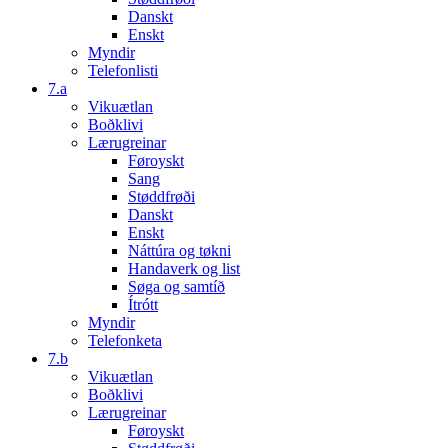
Danskt
Enskt
Myndir
Telefonlisti
7.a
Vikuætlan
Boðklivi
Lærugreinar
Føroyskt
Sang
Støddfrøði
Danskt
Enskt
Náttúra og tøkni
Handaverk og list
Søga og samtíð
Ítrótt
Myndir
Telefonketa
7.b
Vikuætlan
Boðklivi
Lærugreinar
Føroyskt