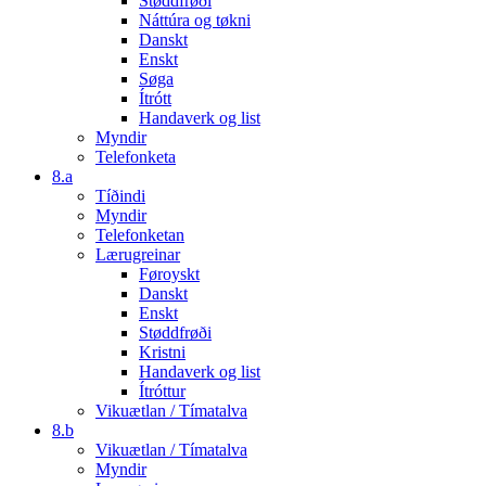
Støddfrøði
Náttúra og tøkni
Danskt
Enskt
Søga
Ítrótt
Handaverk og list
Myndir
Telefonketa
8.a
Tíðindi
Myndir
Telefonketan
Lærugreinar
Føroyskt
Danskt
Enskt
Støddfrøði
Kristni
Handaverk og list
Ítróttur
Vikuætlan / Tímatalva
8.b
Vikuætlan / Tímatalva
Myndir