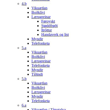
4.b
Vikuætlan
Boðklivi
Lærugreinar
Føroyskt
Støddfrøði
Ítróttur
Handaverk og list
Myndir
Telefonketa
5.a
Vikuætlan
Boðklivi
Lærugreinar
Telefonketa
Myndir
Tíðindi
5.b
Vikuætlan
Boðklivi
Lærugreinar
Myndir
Telefonketa
6.a
Vikuætlan / Tímatalva