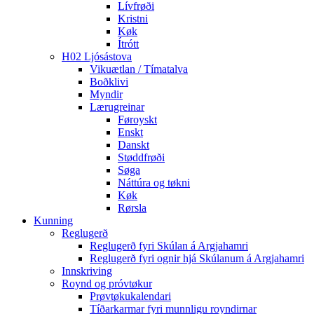
Lívfrøði
Kristni
Køk
Ítrótt
H02 Ljósástova
Vikuætlan / Tímatalva
Boðklivi
Myndir
Lærugreinar
Føroyskt
Enskt
Danskt
Støddfrøði
Søga
Náttúra og tøkni
Køk
Rørsla
Kunning
Reglugerð
Reglugerð fyri Skúlan á Argjahamri
Reglugerð fyri ognir hjá Skúlanum á Argjahamri
Innskriving
Roynd og próvtøkur
Prøvtøkukalendari
Tíðarkarmar fyri munnligu royndirnar