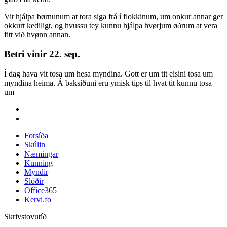
Vit hjálpa børnunum at tora siga frá í flokkinum, um onkur annar ger
okkurt kediligt, og hvussu tey kunnu hjálpa hvørjum øðrum at vera
fitt við hvønn annan.
Betri vinir 22. sep.
Í dag hava vit tosa um hesa myndina. Gott er um tit eisini tosa um
myndina heima. Á baksíðuni eru ymisk tips til hvat tit kunnu tosa
um
Forsíða
Skúlin
Næmingar
Kunning
Myndir
Slóðir
Office365
Kervi.fo
Skrivstovutíð