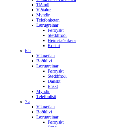
Tíðindi
Viðtalur
Myndir
Telefonketan
Lærugreinar
Føroyskt
Støddfrøði
Heimstaðarlæra
Kristni
6.b
Vikuætlan
Boðklivi
Lærugreinar
Føroyskt
Støddfrøði
Danskt
Enskt
Myndir
Telefonlisti
7.a
Vikuætlan
Boðklivi
Lærugreinar
Føroyskt