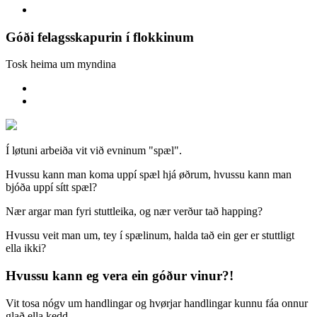
Góði felagsskapurin í flokkinum
Tosk heima um myndina
Í løtuni arbeiða vit við evninum "spæl".
Hvussu kann man koma uppí spæl hjá øðrum, hvussu kann man
bjóða uppí sítt spæl?
Nær argar man fyri stuttleika, og nær verður tað happing?
Hvussu veit man um, tey í spælinum, halda tað ein ger er stuttligt
ella ikki?
Hvussu kann eg vera ein góður vinur?!
Vit tosa nógv um handlingar og hvørjar handlingar kunnu fáa onnur
glað ella kedd.