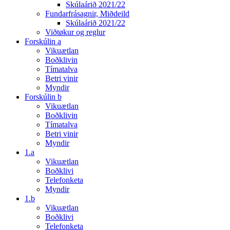
Skúlaárið 2021/22
Fundarfrásagnir, Miðdeild
Skúlaárið 2021/22
Viðtøkur og reglur
Forskúlin a
Vikuætlan
Boðklivin
Tímatalva
Betri vinir
Myndir
Forskúlin b
Vikuætlan
Boðklivin
Tímatalva
Betri vinir
Myndir
1.a
Vikuætlan
Boðklivi
Telefonketa
Myndir
1.b
Vikuætlan
Boðklivi
Telefonketa