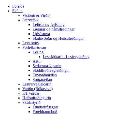
Forsíða
Skúlin
Visiónir & Virðir
Starvsfólk
Leiðsla og fyrisiting
Lærarar og námsfrøðingar
Ljósástova
Skúlavørðar og Heilsufrøðingur
Leys størv
Førleikastovan
Lesing
Les skjótari! - Lesivegleiðing
AKT
Serlæraraskipanin
Støddfrøðivegleiðingin
Trivnaðarætlan
Sorgarætlan
Lestrarvegleiðarin
Varðin (Bókasavn)
KT-vørðar
Heilsufrøðingurin
Skúlastýrið
Fundarfrásagnir
Foreldraumboð