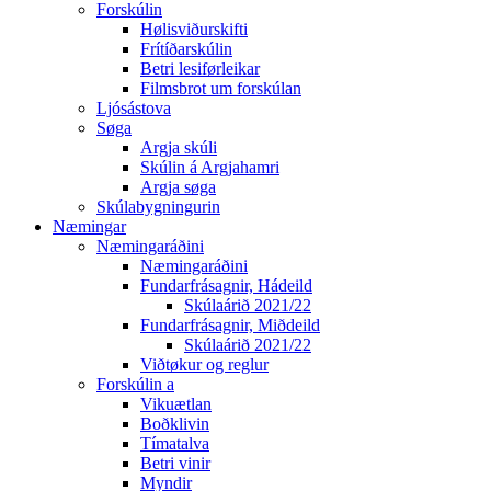
Forskúlin
Hølisviðurskifti
Frítíðarskúlin
Betri lesiførleikar
Filmsbrot um forskúlan
Ljósástova
Søga
Argja skúli
Skúlin á Argjahamri
Argja søga
Skúlabygningurin
Næmingar
Næmingaráðini
Næmingaráðini
Fundarfrásagnir, Hádeild
Skúlaárið 2021/22
Fundarfrásagnir, Miðdeild
Skúlaárið 2021/22
Viðtøkur og reglur
Forskúlin a
Vikuætlan
Boðklivin
Tímatalva
Betri vinir
Myndir