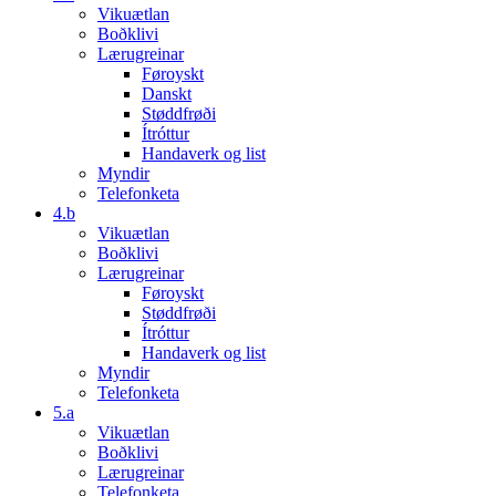
Vikuætlan
Boðklivi
Lærugreinar
Føroyskt
Danskt
Støddfrøði
Ítróttur
Handaverk og list
Myndir
Telefonketa
4.b
Vikuætlan
Boðklivi
Lærugreinar
Føroyskt
Støddfrøði
Ítróttur
Handaverk og list
Myndir
Telefonketa
5.a
Vikuætlan
Boðklivi
Lærugreinar
Telefonketa