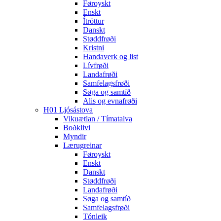
Føroyskt
Enskt
Ítróttur
Danskt
Støddfrøði
Kristni
Handaverk og list
Lívfrøði
Landafrøði
Samfelagsfrøði
Søga og samtíð
Alis og evnafrøði
H01 Ljósástova
Vikuætlan / Tímatalva
Boðklivi
Myndir
Lærugreinar
Føroyskt
Enskt
Danskt
Støddfrøði
Landafrøði
Søga og samtíð
Samfelagsfrøði
Tónleik