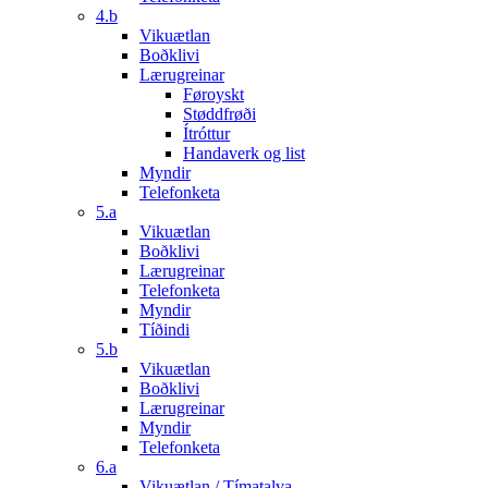
4.b
Vikuætlan
Boðklivi
Lærugreinar
Føroyskt
Støddfrøði
Ítróttur
Handaverk og list
Myndir
Telefonketa
5.a
Vikuætlan
Boðklivi
Lærugreinar
Telefonketa
Myndir
Tíðindi
5.b
Vikuætlan
Boðklivi
Lærugreinar
Myndir
Telefonketa
6.a
Vikuætlan / Tímatalva