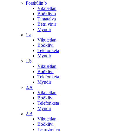
Forskúlin b
Vikuætlan
Boðklivin
Tímatalva
Betri vinir
Myndir
1.a
Vikuætlan
Boðklivi
Telefonketa
Myndir
1.b
Vikuætlan
Boðklivi
Telefonketa
Myndir
2.A
Vikuætlan
Boðklivi
Telefonketa
Myndir
2.B
Vikuætlan
Boðklivi
Lærugreinar