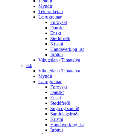
Tíðindi
Myndir
Telefonketan
Lærugreinar
Føroyskt
Danskt
Enskt
Støddfrøði
Kristni
Handaverk og list
Ítróttur
Vikuætlan / Tímatalva
8.b
Vikuætlan / Tímatalva
Myndir
Lærugreinar
Føroyskt
Danskt
Enskt
Støddfrøði
Søga og samtíð
Samfelagsfrøði
Kristni
Handaverk og list
Ítróttur