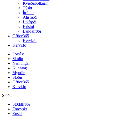
Kvæðabólkurin
Týskt
Ítróttur
Alisfrøði
Lívfrøði
Kristni
Landafrøði
Office365
Kervi.fo
Kervi.fo
Forsíða
Skúlin
Næmingar
Kunning
Myndir
Slóðir
Office365
Kervi.fo
Slóðir
Støddfrøði
Føroyskt
Enskt