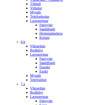
Tíðindi
Viðtalur
Myndir
Telefonketan
Lærugreinar
Føroyskt
Støddfrøði
Heimstaðarlæra
Kristni
6.b
Vikuætlan
Boðklivi
Lærugreinar
Føroyskt
Støddfrøði
Danskt
Enskt
Myndir
Telefonlisti
7.a
Vikuætlan
Boðklivi
Lærugreinar
Føroyskt