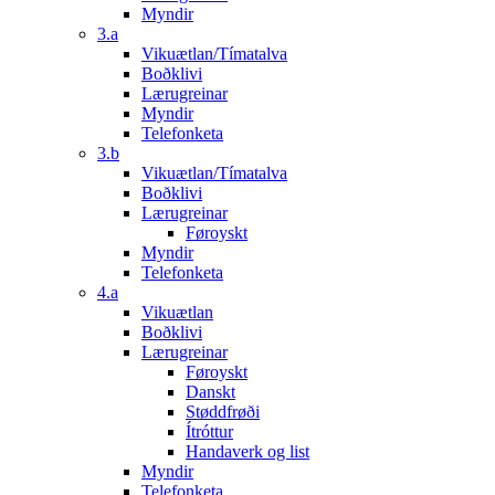
Myndir
3.a
Vikuætlan/Tímatalva
Boðklivi
Lærugreinar
Myndir
Telefonketa
3.b
Vikuætlan/Tímatalva
Boðklivi
Lærugreinar
Føroyskt
Myndir
Telefonketa
4.a
Vikuætlan
Boðklivi
Lærugreinar
Føroyskt
Danskt
Støddfrøði
Ítróttur
Handaverk og list
Myndir
Telefonketa