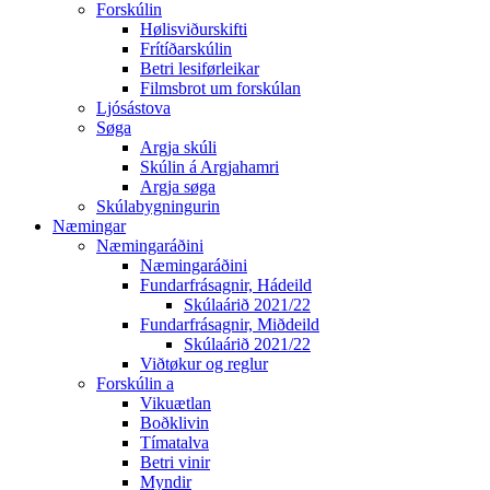
Forskúlin
Hølisviðurskifti
Frítíðarskúlin
Betri lesiførleikar
Filmsbrot um forskúlan
Ljósástova
Søga
Argja skúli
Skúlin á Argjahamri
Argja søga
Skúlabygningurin
Næmingar
Næmingaráðini
Næmingaráðini
Fundarfrásagnir, Hádeild
Skúlaárið 2021/22
Fundarfrásagnir, Miðdeild
Skúlaárið 2021/22
Viðtøkur og reglur
Forskúlin a
Vikuætlan
Boðklivin
Tímatalva
Betri vinir
Myndir