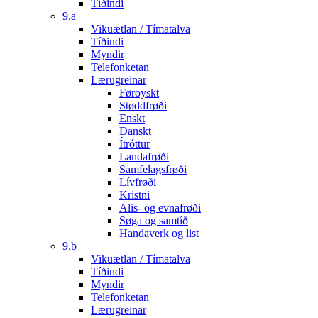
Tíðindi
9.a
Vikuætlan / Tímatalva
Tíðindi
Myndir
Telefonketan
Lærugreinar
Føroyskt
Støddfrøði
Enskt
Danskt
Ítróttur
Landafrøði
Samfelagsfrøði
Lívfrøði
Kristni
Alis- og evnafrøði
Søga og samtíð
Handaverk og list
9.b
Vikuætlan / Tímatalva
Tíðindi
Myndir
Telefonketan
Lærugreinar