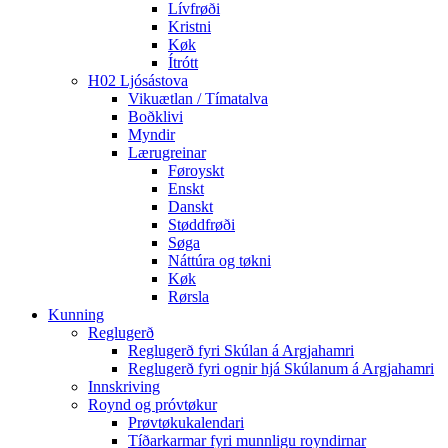
Lívfrøði
Kristni
Køk
Ítrótt
H02 Ljósástova
Vikuætlan / Tímatalva
Boðklivi
Myndir
Lærugreinar
Føroyskt
Enskt
Danskt
Støddfrøði
Søga
Náttúra og tøkni
Køk
Rørsla
Kunning
Reglugerð
Reglugerð fyri Skúlan á Argjahamri
Reglugerð fyri ognir hjá Skúlanum á Argjahamri
Innskriving
Roynd og próvtøkur
Prøvtøkukalendari
Tíðarkarmar fyri munnligu royndirnar