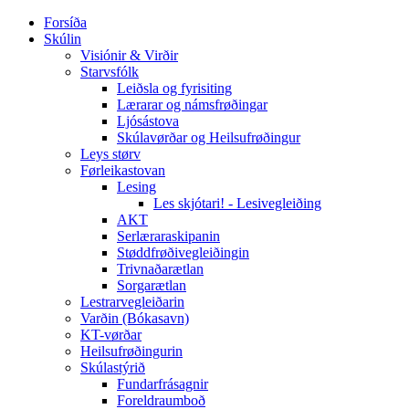
Forsíða
Skúlin
Visiónir & Virðir
Starvsfólk
Leiðsla og fyrisiting
Lærarar og námsfrøðingar
Ljósástova
Skúlavørðar og Heilsufrøðingur
Leys størv
Førleikastovan
Lesing
Les skjótari! - Lesivegleiðing
AKT
Serlæraraskipanin
Støddfrøðivegleiðingin
Trivnaðarætlan
Sorgarætlan
Lestrarvegleiðarin
Varðin (Bókasavn)
KT-vørðar
Heilsufrøðingurin
Skúlastýrið
Fundarfrásagnir
Foreldraumboð