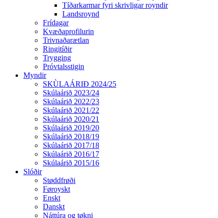
Tíðarkarmar fyri skrivligar royndir
Landsroynd
Frídagar
Kvæðaprofilurin
Trivnaðarætlan
Ringitíðir
Trygging
Próvtalsstigin
Myndir
SKÙLAÁRIÐ 2024/25
Skúlaárið 2023/24
Skúlaárið 2022/23
Skúlaárið 2021/22
Skúlaárið 2020/21
Skúlaárið 2019/20
Skúlaárið 2018/19
Skúlaárið 2017/18
Skúlaárið 2016/17
Skúlaárið 2015/16
Slóðir
Støddfrøði
Føroyskt
Enskt
Danskt
Náttúra og tøkni