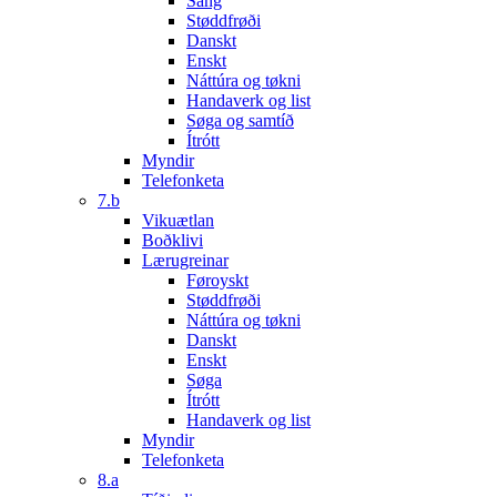
Sang
Støddfrøði
Danskt
Enskt
Náttúra og tøkni
Handaverk og list
Søga og samtíð
Ítrótt
Myndir
Telefonketa
7.b
Vikuætlan
Boðklivi
Lærugreinar
Føroyskt
Støddfrøði
Náttúra og tøkni
Danskt
Enskt
Søga
Ítrótt
Handaverk og list
Myndir
Telefonketa
8.a