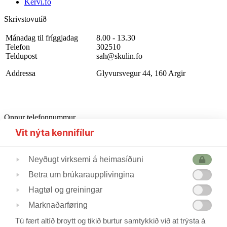
Kervi.fo
Skrivstovutíð
Mánadag til fríggjadag
8.00 - 13.30
Telefon
302510
Teldupost
sah@skulin.fo
Addressa
Glyvursvegur 44, 160 Argir
Onnur telefonnummur
Starvsfólkarúm
302510
Vit nýta kennifílur
Førleikastovan
222445
Heilsufrøðingur
562355
Neyðugt virksemi á heimasíðuni
Betra um brúkaraupplivingina
Skúlastjórin
224240
Hagtøl og greiningar
Varaskúlastjórin
227244 / 223690
Skrivstovukvinnan
506088
Marknaðarføring
Skúlavørðar
215388/211744
Tú fært altíð broytt og tikið burtur samtykkið við at trýsta á