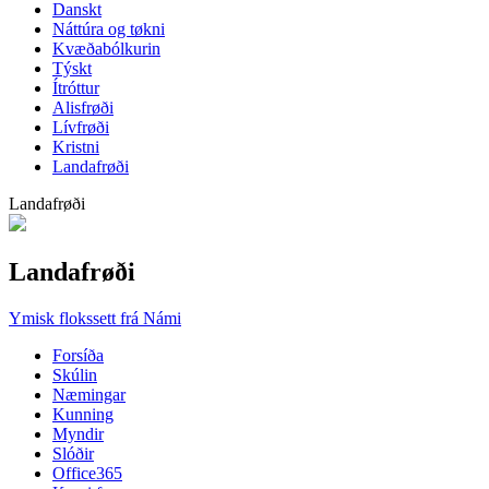
Danskt
Náttúra og tøkni
Kvæðabólkurin
Týskt
Ítróttur
Alisfrøði
Lívfrøði
Kristni
Landafrøði
Landafrøði
Landafrøði
Ymisk flokssett frá Námi
Forsíða
Skúlin
Næmingar
Kunning
Myndir
Slóðir
Office365