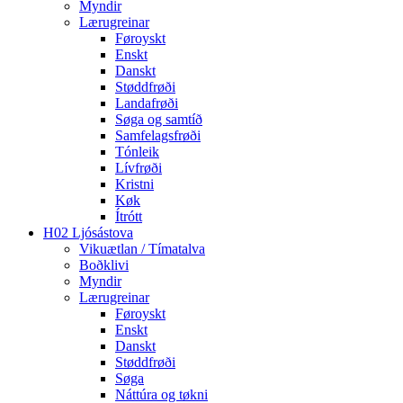
Myndir
Lærugreinar
Føroyskt
Enskt
Danskt
Støddfrøði
Landafrøði
Søga og samtíð
Samfelagsfrøði
Tónleik
Lívfrøði
Kristni
Køk
Ítrótt
H02 Ljósástova
Vikuætlan / Tímatalva
Boðklivi
Myndir
Lærugreinar
Føroyskt
Enskt
Danskt
Støddfrøði
Søga
Náttúra og tøkni