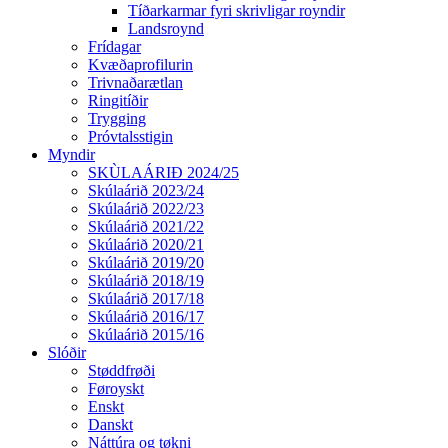
Tíðarkarmar fyri skrivligar royndir
Landsroynd
Frídagar
Kvæðaprofilurin
Trivnaðarætlan
Ringitíðir
Trygging
Próvtalsstigin
Myndir
SKÙLAÁRIÐ 2024/25
Skúlaárið 2023/24
Skúlaárið 2022/23
Skúlaárið 2021/22
Skúlaárið 2020/21
Skúlaárið 2019/20
Skúlaárið 2018/19
Skúlaárið 2017/18
Skúlaárið 2016/17
Skúlaárið 2015/16
Slóðir
Støddfrøði
Føroyskt
Enskt
Danskt
Náttúra og tøkni