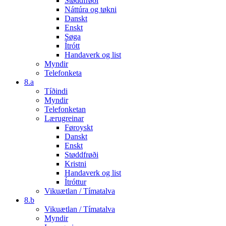
Støddfrøði
Náttúra og tøkni
Danskt
Enskt
Søga
Ítrótt
Handaverk og list
Myndir
Telefonketa
8.a
Tíðindi
Myndir
Telefonketan
Lærugreinar
Føroyskt
Danskt
Enskt
Støddfrøði
Kristni
Handaverk og list
Ítróttur
Vikuætlan / Tímatalva
8.b
Vikuætlan / Tímatalva
Myndir