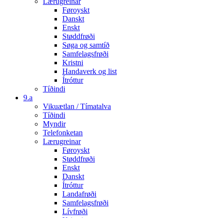
Lærugreinar
Føroyskt
Danskt
Enskt
Støddfrøði
Søga og samtíð
Samfelagsfrøði
Kristni
Handaverk og list
Ítróttur
Tíðindi
9.a
Vikuætlan / Tímatalva
Tíðindi
Myndir
Telefonketan
Lærugreinar
Føroyskt
Støddfrøði
Enskt
Danskt
Ítróttur
Landafrøði
Samfelagsfrøði
Lívfrøði