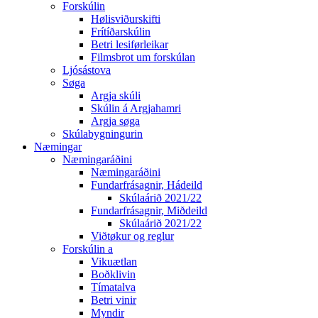
Forskúlin
Hølisviðurskifti
Frítíðarskúlin
Betri lesiførleikar
Filmsbrot um forskúlan
Ljósástova
Søga
Argja skúli
Skúlin á Argjahamri
Argja søga
Skúlabygningurin
Næmingar
Næmingaráðini
Næmingaráðini
Fundarfrásagnir, Hádeild
Skúlaárið 2021/22
Fundarfrásagnir, Miðdeild
Skúlaárið 2021/22
Viðtøkur og reglur
Forskúlin a
Vikuætlan
Boðklivin
Tímatalva
Betri vinir
Myndir