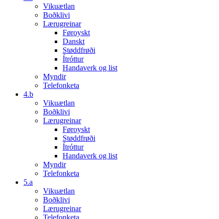
Vikuætlan
Boðklivi
Lærugreinar
Føroyskt
Danskt
Støddfrøði
Ítróttur
Handaverk og list
Myndir
Telefonketa
4.b
Vikuætlan
Boðklivi
Lærugreinar
Føroyskt
Støddfrøði
Ítróttur
Handaverk og list
Myndir
Telefonketa
5.a
Vikuætlan
Boðklivi
Lærugreinar
Telefonketa