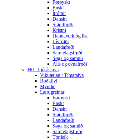
Føroyskt
Enskt
Ítróttur
Danskt
Støddfrøði
Kristni
Handaverk og list
Lívfrøði
Landafrøði
Samfelagsfrøði
Søga og samtíð
Alis og evnafrøði
H01 Ljósástova
Vikuætlan / Tímatalva
Boðklivi
Myndir
Lærugreinar
Føroyskt
Enskt
Danskt
Støddfrøði
Landafrøði
Søga og samtíð
Samfelagsfrøði
Tónleik