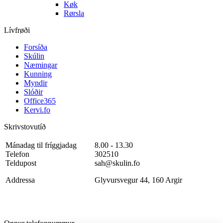
Køk
Rørsla
Lívfrøði
Forsíða
Skúlin
Næmingar
Kunning
Myndir
Slóðir
Office365
Kervi.fo
Skrivstovutíð
Mánadag til fríggjadag
8.00 - 13.30
Telefon
302510
Teldupost
sah@skulin.fo
Addressa
Glyvursvegur 44, 160 Argir