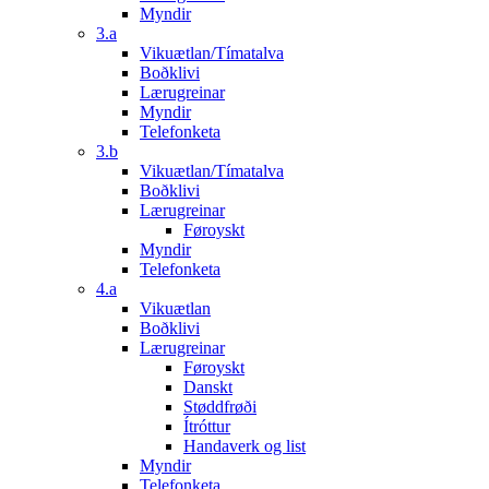
Myndir
3.a
Vikuætlan/Tímatalva
Boðklivi
Lærugreinar
Myndir
Telefonketa
3.b
Vikuætlan/Tímatalva
Boðklivi
Lærugreinar
Føroyskt
Myndir
Telefonketa
4.a
Vikuætlan
Boðklivi
Lærugreinar
Føroyskt
Danskt
Støddfrøði
Ítróttur
Handaverk og list
Myndir
Telefonketa