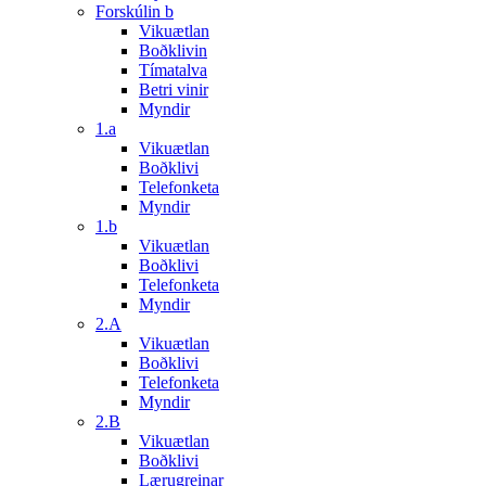
Forskúlin b
Vikuætlan
Boðklivin
Tímatalva
Betri vinir
Myndir
1.a
Vikuætlan
Boðklivi
Telefonketa
Myndir
1.b
Vikuætlan
Boðklivi
Telefonketa
Myndir
2.A
Vikuætlan
Boðklivi
Telefonketa
Myndir
2.B
Vikuætlan
Boðklivi
Lærugreinar