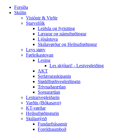
Forsíða
Skúlin
Visiónir & Virðir
Starvsfólk
Leiðsla og fyrisiting
Lærarar og námsfrøðingar
Ljósástova
Skúlavørðar og Heilsufrøðingur
Leys størv
Førleikastovan
Lesing
Les skjótari! - Lesivegleiðing
AKT
Serlæraraskipanin
Støddfrøðivegleiðingin
Trivnaðarætlan
Sorgarætlan
Lestrarvegleiðarin
Varðin (Bókasavn)
KT-vørðar
Heilsufrøðingurin
Skúlastýrið
Fundarfrásagnir
Foreldraumboð