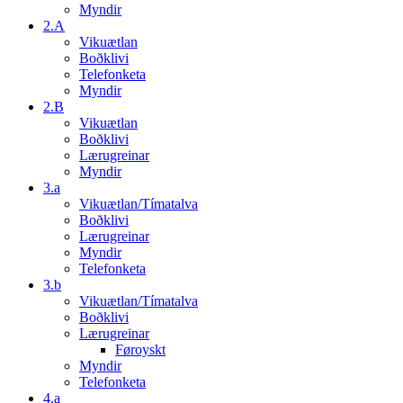
Myndir
2.A
Vikuætlan
Boðklivi
Telefonketa
Myndir
2.B
Vikuætlan
Boðklivi
Lærugreinar
Myndir
3.a
Vikuætlan/Tímatalva
Boðklivi
Lærugreinar
Myndir
Telefonketa
3.b
Vikuætlan/Tímatalva
Boðklivi
Lærugreinar
Føroyskt
Myndir
Telefonketa
4.a