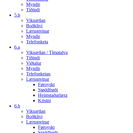
Myndir
Tíðindi
5.b
Vikuætlan
Boðklivi
Lærugreinar
Myndir
Telefonketa
6.a
Vikuætlan / Tímatalva
Tíðindi
Viðtalur
Myndir
Telefonketan
Lærugreinar
Føroyskt
Støddfrøði
Heimstaðarlæra
Kristni
6.b
Vikuætlan
Boðklivi
Lærugreinar
Føroyskt
Støddfrøði