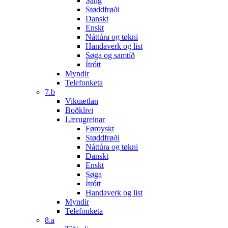
Sang
Støddfrøði
Danskt
Enskt
Náttúra og tøkni
Handaverk og list
Søga og samtíð
Ítrótt
Myndir
Telefonketa
7.b
Vikuætlan
Boðklivi
Lærugreinar
Føroyskt
Støddfrøði
Náttúra og tøkni
Danskt
Enskt
Søga
Ítrótt
Handaverk og list
Myndir
Telefonketa
8.a