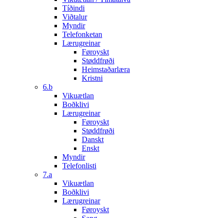
Tíðindi
Viðtalur
Myndir
Telefonketan
Lærugreinar
Føroyskt
Støddfrøði
Heimstaðarlæra
Kristni
6.b
Vikuætlan
Boðklivi
Lærugreinar
Føroyskt
Støddfrøði
Danskt
Enskt
Myndir
Telefonlisti
7.a
Vikuætlan
Boðklivi
Lærugreinar
Føroyskt