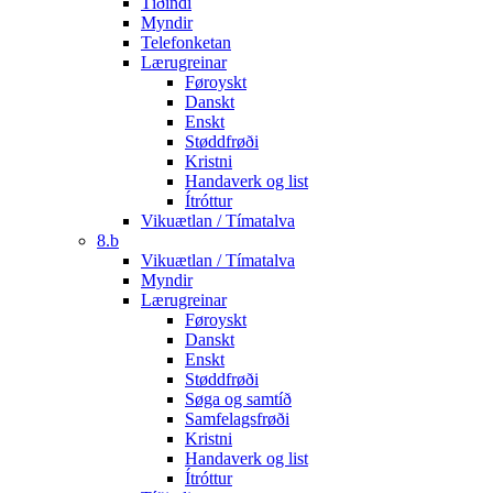
Tíðindi
Myndir
Telefonketan
Lærugreinar
Føroyskt
Danskt
Enskt
Støddfrøði
Kristni
Handaverk og list
Ítróttur
Vikuætlan / Tímatalva
8.b
Vikuætlan / Tímatalva
Myndir
Lærugreinar
Føroyskt
Danskt
Enskt
Støddfrøði
Søga og samtíð
Samfelagsfrøði
Kristni
Handaverk og list
Ítróttur