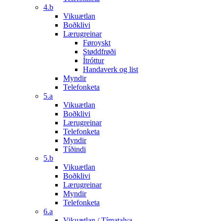
4.b
Vikuætlan
Boðklivi
Lærugreinar
Føroyskt
Støddfrøði
Ítróttur
Handaverk og list
Myndir
Telefonketa
5.a
Vikuætlan
Boðklivi
Lærugreinar
Telefonketa
Myndir
Tíðindi
5.b
Vikuætlan
Boðklivi
Lærugreinar
Myndir
Telefonketa
6.a
Vikuætlan / Tímatalva