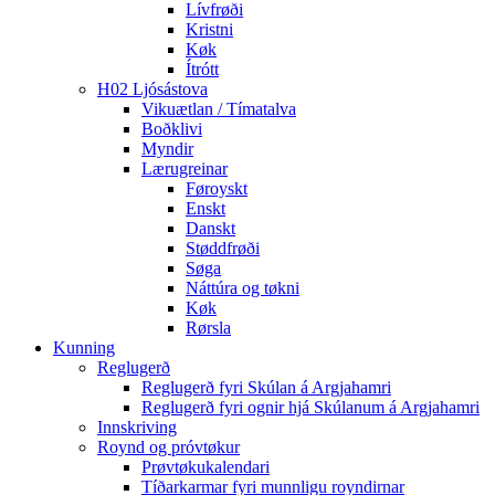
Lívfrøði
Kristni
Køk
Ítrótt
H02 Ljósástova
Vikuætlan / Tímatalva
Boðklivi
Myndir
Lærugreinar
Føroyskt
Enskt
Danskt
Støddfrøði
Søga
Náttúra og tøkni
Køk
Rørsla
Kunning
Reglugerð
Reglugerð fyri Skúlan á Argjahamri
Reglugerð fyri ognir hjá Skúlanum á Argjahamri
Innskriving
Roynd og próvtøkur
Prøvtøkukalendari
Tíðarkarmar fyri munnligu royndirnar