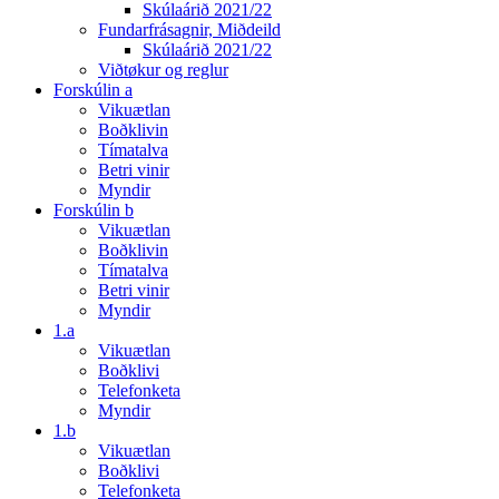
Skúlaárið 2021/22
Fundarfrásagnir, Miðdeild
Skúlaárið 2021/22
Viðtøkur og reglur
Forskúlin a
Vikuætlan
Boðklivin
Tímatalva
Betri vinir
Myndir
Forskúlin b
Vikuætlan
Boðklivin
Tímatalva
Betri vinir
Myndir
1.a
Vikuætlan
Boðklivi
Telefonketa
Myndir
1.b
Vikuætlan
Boðklivi
Telefonketa