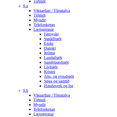
Tíðindi
9.a
Vikuætlan / Tímatalva
Tíðindi
Myndir
Telefonketan
Lærugreinar
Føroyskt
Støddfrøði
Enskt
Danskt
Ítróttur
Landafrøði
Samfelagsfrøði
Lívfrøði
Kristni
Alis- og evnafrøði
Søga og samtíð
Handaverk og list
9.b
Vikuætlan / Tímatalva
Tíðindi
Myndir
Telefonketan
Lærugreinar