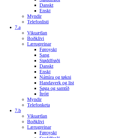
Danskt
Enskt
Myndir
Telefonlisti
7.a
Vikuætlan
Boðklivi
Lærugreinar
Føroyskt
Sang
Støddfrøði
Danskt
Enskt
Náttúra og tøkni
Handaverk og list
Søga og samtíð
Ítrótt
Myndir
Telefonketa
7.b
Vikuætlan
Boðklivi
Lærugreinar
Føroyskt