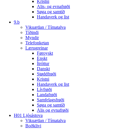
Kristni
Alis- og evnafrøði
Søga og samtíð
Handaverk og list
9.b
Vikuætlan / Tímatalva
Tíðindi
Myndir
Telefonketan
Lærugreinar
Føroyskt
Enskt
Ítróttur
Danskt
Støddfrøði
Kristni
Handaverk og list
Lívfrøði
Landafrøði
Samfelagsfrøði
Søga og samtíð
Alis og evnafrøði
H01 Ljósástova
Vikuætlan / Tímatalva
Boðklivi