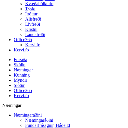
Kvæðabólkurin
Týskt
Ítróttur
Alisfrøði
Lívfrøði
Kristni
Landafrøði
Office365
Kervi.fo
Kervi.fo
Forsíða
Skúlin
Næmingar
Kunning
Myndir
Slóðir
Office365
Kervi.fo
Næmingar
Næmingaráðini
Næmingaráðini
Fundarfrásagnir, Hádeild