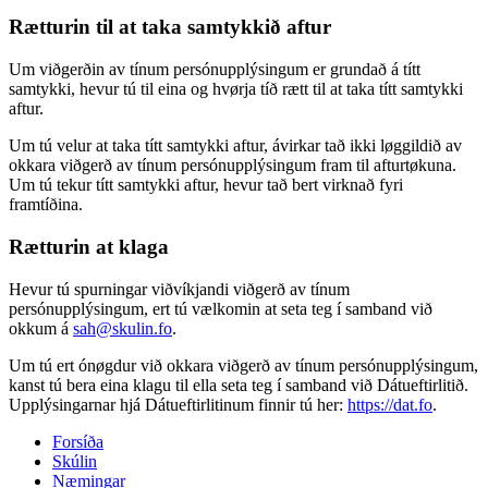
Rætturin til at taka samtykkið aftur
Um viðgerðin av tínum persónupplýsingum er grundað á títt
samtykki, hevur tú til eina og hvørja tíð rætt til at taka títt samtykki
aftur.
Um tú velur at taka títt samtykki aftur, ávirkar tað ikki løggildið av
okkara viðgerð av tínum persónupplýsingum fram til afturtøkuna.
Um tú tekur títt samtykki aftur, hevur tað bert virknað fyri
framtíðina.
Rætturin at klaga
Hevur tú spurningar viðvíkjandi viðgerð av tínum
persónupplýsingum, ert tú vælkomin at seta teg í samband við
okkum á
sah@skulin.fo
.
Um tú ert ónøgdur við okkara viðgerð av tínum persónupplýsingum,
kanst tú bera eina klagu til ella seta teg í samband við Dátueftirlitið.
Upplýsingarnar hjá Dátueftirlitinum finnir tú her:
https://dat.fo
.
Forsíða
Skúlin
Næmingar