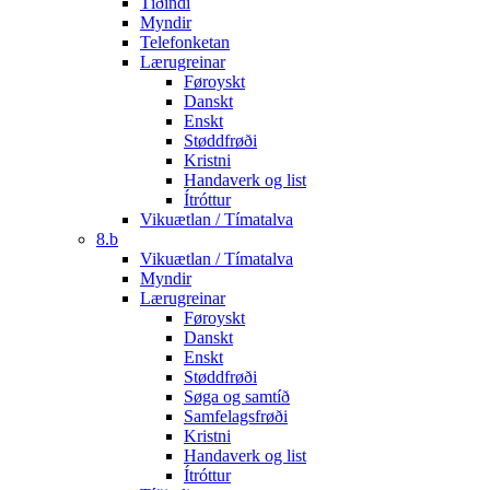
Tíðindi
Myndir
Telefonketan
Lærugreinar
Føroyskt
Danskt
Enskt
Støddfrøði
Kristni
Handaverk og list
Ítróttur
Vikuætlan / Tímatalva
8.b
Vikuætlan / Tímatalva
Myndir
Lærugreinar
Føroyskt
Danskt
Enskt
Støddfrøði
Søga og samtíð
Samfelagsfrøði
Kristni
Handaverk og list
Ítróttur