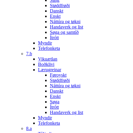
Sang
Støddfrøði
Danskt
Enskt
Náttúra og tøkni
Handaverk og list
Søga og samtíð
Ítrótt
Myndir
Telefonketa
7.b
Vikuætlan
Boðklivi
Lærugreinar
Føroyskt
Støddfrøði
Náttúra og tøkni
Danskt
Enskt
Søga
Ítrótt
Handaverk og list
Myndir
Telefonketa
8.a