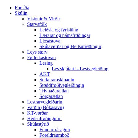
Forsíða
Skúlin
Visiónir & Virðir
Starvsfólk
Leiðsla og fyrisiting
Lærarar og námsfrøðingar
Ljósástova
Skúlavørðar og Heilsufrøðingur
Leys størv
Førleikastovan
Lesing
Les skjótari! - Lesivegleiðing
AKT
Serlæraraskipanin
Støddfrøðivegleiðingin
Trivnaðarætlan
Sorgarætlan
Lestrarvegleiðarin
Varðin (Bókasavn)
KT-vørðar
Heilsufrøðingurin
Skúlastýrið
Fundarfrásagnir
Foreldraumboð