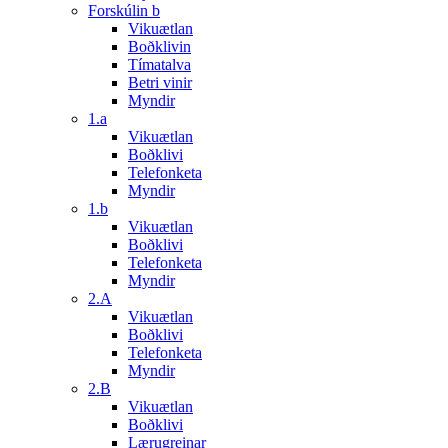
Forskúlin b
Vikuætlan
Boðklivin
Tímatalva
Betri vinir
Myndir
1.a
Vikuætlan
Boðklivi
Telefonketa
Myndir
1.b
Vikuætlan
Boðklivi
Telefonketa
Myndir
2.A
Vikuætlan
Boðklivi
Telefonketa
Myndir
2.B
Vikuætlan
Boðklivi
Lærugreinar