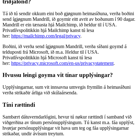
triðjalond?
Tá ið tú sendir okkum eini boð gjøgnum heimasíðuna, verða boðini
send ígjøgnum Mandrill, ið goymir eitt avrit av boðunum í 90 dagar.
Mandrill er ein tænasta hjá Mailchimp, ið heldur til í USA.
Privatlívspolitikkin hjá Mailchimp kanst tú lesa
her:
https://mailchimp.com/legal/privacy
.
Boðini, ið verða send ígjøgnum Mandrill, verða síðani goymd á
telduposti frá Microsoft, ið m.a. Heldur til í USA.
Privatlívspolitikkin hjá Microsoft kanst tú lesa
her:
https://privacy.microsoft.com/en-us/privacystatement
.
Hvussu leingi goyma vit tínar upplýsingar?
Upplýsingarnar, sum vit innsavna umvegis frymilin á heimasíðuni
verða strikaðir árliga við skúlaársenda.
Tíni rættindi
Sambært dátuverndarlógini, hevur tú nøkur rættindi í samband við
viðgerðina av tínum persónupplýsingum. Tú kanst m.a. fáa upplýst,
hvørjar persónupplýsingar vit hava um teg og fáa upplýsingarnar
strikaðar, undir ávísum treytum.