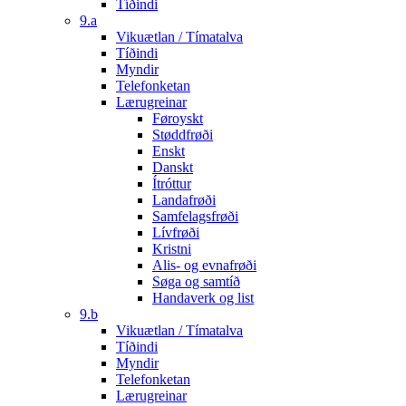
Tíðindi
9.a
Vikuætlan / Tímatalva
Tíðindi
Myndir
Telefonketan
Lærugreinar
Føroyskt
Støddfrøði
Enskt
Danskt
Ítróttur
Landafrøði
Samfelagsfrøði
Lívfrøði
Kristni
Alis- og evnafrøði
Søga og samtíð
Handaverk og list
9.b
Vikuætlan / Tímatalva
Tíðindi
Myndir
Telefonketan
Lærugreinar