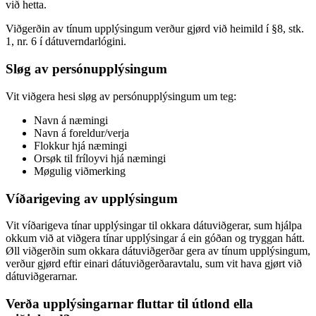
við hetta.
Viðgerðin av tínum upplýsingum verður gjørd við heimild í §8, stk.
1, nr. 6 í dátuverndarlógini.
Sløg av persónupplýsingum
Vit viðgera hesi sløg av persónupplýsingum um teg:
Navn á næmingi
Navn á foreldur/verja
Flokkur hjá næmingi
Orsøk til fríloyvi hjá næmingi
Møgulig viðmerking
Víðarigeving av upplýsingum
Vit víðarigeva tínar upplýsingar til okkara dátuviðgerar, sum hjálpa
okkum við at viðgera tínar upplýsingar á ein góðan og tryggan hátt.
Øll viðgerðin sum okkara dátuviðgerðar gera av tínum upplýsingum,
verður gjørd eftir einari dátuviðgerðaravtalu, sum vit hava gjørt við
dátuviðgerarnar.
Verða upplýsingarnar fluttar til útlond ella