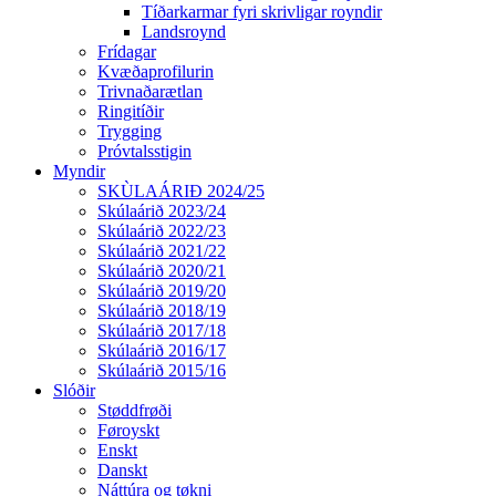
Tíðarkarmar fyri skrivligar royndir
Landsroynd
Frídagar
Kvæðaprofilurin
Trivnaðarætlan
Ringitíðir
Trygging
Próvtalsstigin
Myndir
SKÙLAÁRIÐ 2024/25
Skúlaárið 2023/24
Skúlaárið 2022/23
Skúlaárið 2021/22
Skúlaárið 2020/21
Skúlaárið 2019/20
Skúlaárið 2018/19
Skúlaárið 2017/18
Skúlaárið 2016/17
Skúlaárið 2015/16
Slóðir
Støddfrøði
Føroyskt
Enskt
Danskt
Náttúra og tøkni