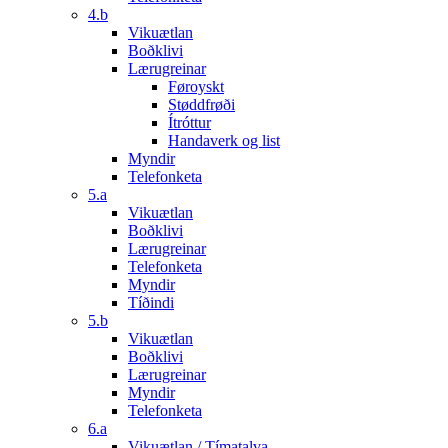
4.b
Vikuætlan
Boðklivi
Lærugreinar
Føroyskt
Støddfrøði
Ítróttur
Handaverk og list
Myndir
Telefonketa
5.a
Vikuætlan
Boðklivi
Lærugreinar
Telefonketa
Myndir
Tíðindi
5.b
Vikuætlan
Boðklivi
Lærugreinar
Myndir
Telefonketa
6.a
Vikuætlan / Tímatalva