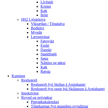
Lívfrøði
Kristni
Køk
Ítrótt
H02 Ljósástova
Vikuætlan / Tímatalva
Boðklivi
Myndir
Lærugreinar
Føroyskt
Enskt
Danskt
Støddfrøði
Søga
Náttúra og tøkni
Køk
Rørsla
Kunning
Reglugerð
Reglugerð fyri Skúlan á Argjahamri
Reglugerð fyri ognir hjá Skúlanum á Argjahamri
Innskriving
Roynd og próvtøkur
Prøvtøkukalendari
Tíðarkarmar fyri munnligu royndirnar