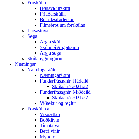
Forskúlin
Hølisviðurskifti
Frítíðarskúlin
Betri lesiførleikar
Filmsbrot um forskúlan
Ljósástova
Søga
Argja skúli
Skúlin á Argjahamri
Argja søga
Skúlabygningurin
Næmingar
Næmingaráðini
Næmingaráðini
Fundarfrásagnir, Hádeild
Skúlaárið 2021/22
Fundarfrásagnir, Miðdeild
Skúlaárið 2021/22
Viðtøkur og reglur
Forskúlin a
Vikuætlan
Boðklivin
Tímatalva
Betri vinir
Myndir