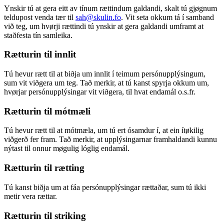
Ynskir tú at gera eitt av tínum rættindum galdandi, skalt tú gjøgnum
teldupost venda tær til
sah@skulin.fo
. Vit seta okkum tá í samband
við teg, um hvørji rættindi tú ynskir at gera galdandi umframt at
staðfesta tín samleika.
Rætturin til innlit
Tú hevur rætt til at biðja um innlit í teimum persónupplýsingum,
sum vit viðgera um teg. Tað merkir, at tú kanst spyrja okkum um,
hvørjar persónupplýsingar vit viðgera, til hvat endamál o.s.fr.
Rætturin til mótmæli
Tú hevur rætt til at mótmæla, um tú ert ósamdur í, at ein ítøkilig
viðgerð fer fram. Tað merkir, at upplýsingarnar framhaldandi kunnu
nýtast til onnur møgulig lóglig endamál.
Rætturin til rætting
Tú kanst biðja um at fáa persónupplýsingar rættaðar, sum tú ikki
metir vera rættar.
Rætturin til striking