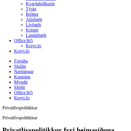
Kvæðabólkurin
Týskt
Ítróttur
Alisfrøði
Lívfrøði
Kristni
Landafrøði
Office365
Kervi.fo
Kervi.fo
Forsíða
Skúlin
Næmingar
Kunning
Myndir
Slóðir
Office365
Kervi.fo
Privatlívspolitikkur
Privatlívspolitikkur
Privatlívspolitikkur fyri heimasíðuna