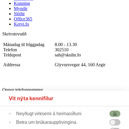
Kunning
Myndir
Slóðir
Office365
Kervi.fo
Skrivstovutíð
Mánadag til fríggjadag
8.00 - 13.30
Telefon
302510
Teldupost
sah@skulin.fo
Addressa
Glyvursvegur 44, 160 Argir
Onnur telefonnummur
Starvsfólkarúm
302510
Vit nýta kennifílur
Førleikastovan
222445
Heilsufrøðingur
562355
Neyðugt virksemi á heimasíðuni
Betra um brúkaraupplivingina
Skúlastjórin
224240