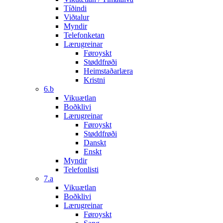
Tíðindi
Viðtalur
Myndir
Telefonketan
Lærugreinar
Føroyskt
Støddfrøði
Heimstaðarlæra
Kristni
6.b
Vikuætlan
Boðklivi
Lærugreinar
Føroyskt
Støddfrøði
Danskt
Enskt
Myndir
Telefonlisti
7.a
Vikuætlan
Boðklivi
Lærugreinar
Føroyskt