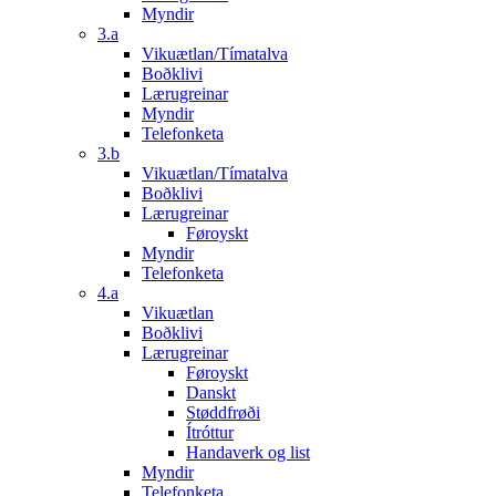
Myndir
3.a
Vikuætlan/Tímatalva
Boðklivi
Lærugreinar
Myndir
Telefonketa
3.b
Vikuætlan/Tímatalva
Boðklivi
Lærugreinar
Føroyskt
Myndir
Telefonketa
4.a
Vikuætlan
Boðklivi
Lærugreinar
Føroyskt
Danskt
Støddfrøði
Ítróttur
Handaverk og list
Myndir
Telefonketa