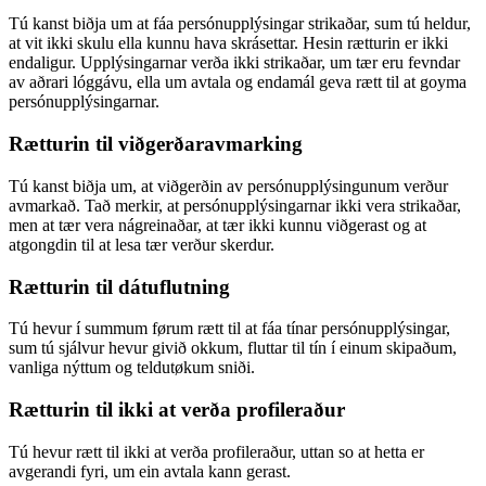
Tú kanst biðja um at fáa persónupplýsingar strikaðar, sum tú heldur,
at vit ikki skulu ella kunnu hava skrásettar. Hesin rætturin er ikki
endaligur. Upplýsingarnar verða ikki strikaðar, um tær eru fevndar
av aðrari lóggávu, ella um avtala og endamál geva rætt til at goyma
persónupplýsingarnar.
Rætturin til viðgerðaravmarking
Tú kanst biðja um, at viðgerðin av persónupplýsingunum verður
avmarkað. Tað merkir, at persónupplýsingarnar ikki vera strikaðar,
men at tær vera nágreinaðar, at tær ikki kunnu viðgerast og at
atgongdin til at lesa tær verður skerdur.
Rætturin til dátuflutning
Tú hevur í summum førum rætt til at fáa tínar persónupplýsingar,
sum tú sjálvur hevur givið okkum, fluttar til tín í einum skipaðum,
vanliga nýttum og teldutøkum sniði.
Rætturin til ikki at verða profileraður
Tú hevur rætt til ikki at verða profileraður, uttan so at hetta er
avgerandi fyri, um ein avtala kann gerast.