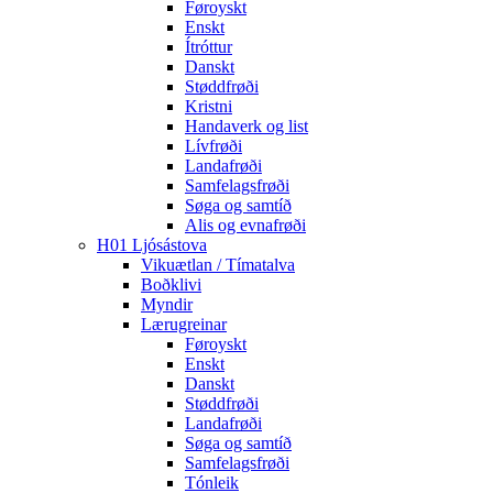
Føroyskt
Enskt
Ítróttur
Danskt
Støddfrøði
Kristni
Handaverk og list
Lívfrøði
Landafrøði
Samfelagsfrøði
Søga og samtíð
Alis og evnafrøði
H01 Ljósástova
Vikuætlan / Tímatalva
Boðklivi
Myndir
Lærugreinar
Føroyskt
Enskt
Danskt
Støddfrøði
Landafrøði
Søga og samtíð
Samfelagsfrøði
Tónleik