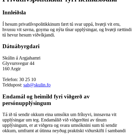
Innleiðsla
Í hesum privatlívspolitikkinum fært tú svar uppá, hvørji vit eru,
hvussu vit savna, goyma og nýta tínar upplýsingar, og hvørji rættindi
tú hevur hesum viðvíkjandi.
Dátuábyrgdari
Skúlin á Argjahamri
Glyvursvegur 44
160 Argir
Telefon: 30 25 10
Teldupost:
sah@skulin.fo
Endamál og heimild fyri viðgerð av
persónupplýsingum
Tá ið tú sendir okkum eina umsókn um fríloyvi, innsavna vit
upplýsingar um teg. Endamálið við viðgerðini av tínum
upplýsingum, er at viðgera og svara umsóknini sum tú sendir
okkum, umframt at útinna neyðug praktiskt viðurskifti í sambandi