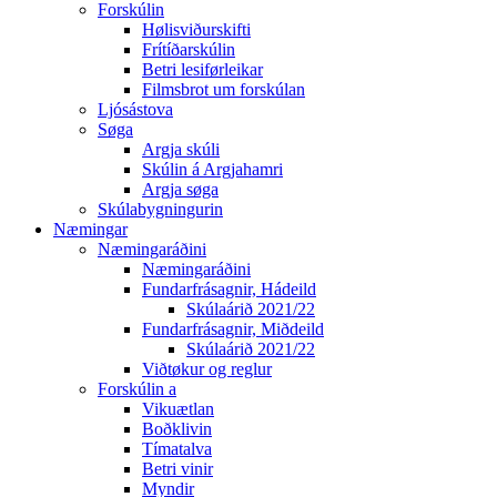
Forskúlin
Hølisviðurskifti
Frítíðarskúlin
Betri lesiførleikar
Filmsbrot um forskúlan
Ljósástova
Søga
Argja skúli
Skúlin á Argjahamri
Argja søga
Skúlabygningurin
Næmingar
Næmingaráðini
Næmingaráðini
Fundarfrásagnir, Hádeild
Skúlaárið 2021/22
Fundarfrásagnir, Miðdeild
Skúlaárið 2021/22
Viðtøkur og reglur
Forskúlin a
Vikuætlan
Boðklivin
Tímatalva
Betri vinir
Myndir