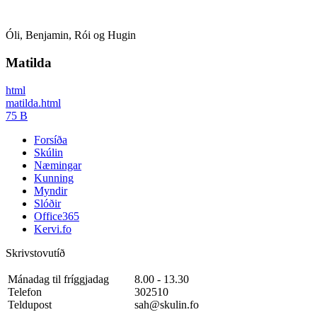
Óli, Benjamin, Rói og Hugin
Matilda
html
matilda.html
75 B
Forsíða
Skúlin
Næmingar
Kunning
Myndir
Slóðir
Office365
Kervi.fo
Skrivstovutíð
Mánadag til fríggjadag
8.00 - 13.30
Telefon
302510
Teldupost
sah@skulin.fo