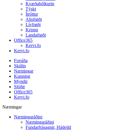
Kvæðabólkurin
Týskt
Ítróttur
Alisfrøði
Lívfrøði
Kristni
Landafrøði
Office365
Kervi.fo
Kervi.fo
Forsíða
Skúlin
Næmingar
Kunning
Myndir
Slóðir
Office365
Kervi.fo
Næmingar
Næmingaráðini
Næmingaráðini
Fundarfrásagnir, Hádeild