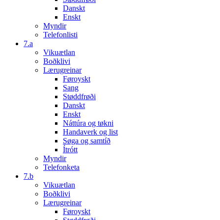
Danskt
Enskt
Myndir
Telefonlisti
7.a
Vikuætlan
Boðklivi
Lærugreinar
Føroyskt
Sang
Støddfrøði
Danskt
Enskt
Náttúra og tøkni
Handaverk og list
Søga og samtíð
Ítrótt
Myndir
Telefonketa
7.b
Vikuætlan
Boðklivi
Lærugreinar
Føroyskt