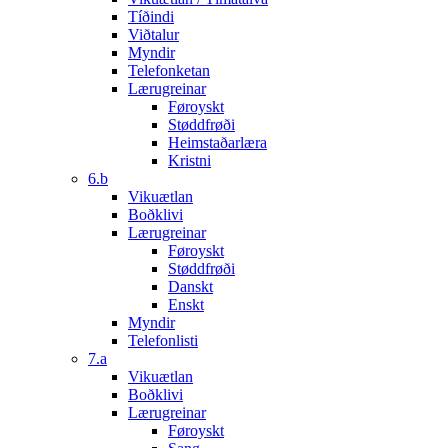
Tíðindi
Viðtalur
Myndir
Telefonketan
Lærugreinar
Føroyskt
Støddfrøði
Heimstaðarlæra
Kristni
6.b
Vikuætlan
Boðklivi
Lærugreinar
Føroyskt
Støddfrøði
Danskt
Enskt
Myndir
Telefonlisti
7.a
Vikuætlan
Boðklivi
Lærugreinar
Føroyskt