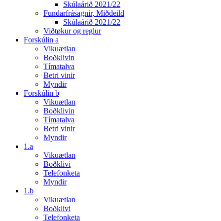
Skúlaárið 2021/22
Fundarfrásagnir, Miðdeild
Skúlaárið 2021/22
Viðtøkur og reglur
Forskúlin a
Vikuætlan
Boðklivin
Tímatalva
Betri vinir
Myndir
Forskúlin b
Vikuætlan
Boðklivin
Tímatalva
Betri vinir
Myndir
1.a
Vikuætlan
Boðklivi
Telefonketa
Myndir
1.b
Vikuætlan
Boðklivi
Telefonketa