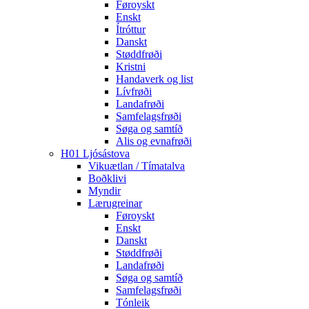
Føroyskt
Enskt
Ítróttur
Danskt
Støddfrøði
Kristni
Handaverk og list
Lívfrøði
Landafrøði
Samfelagsfrøði
Søga og samtíð
Alis og evnafrøði
H01 Ljósástova
Vikuætlan / Tímatalva
Boðklivi
Myndir
Lærugreinar
Føroyskt
Enskt
Danskt
Støddfrøði
Landafrøði
Søga og samtíð
Samfelagsfrøði
Tónleik