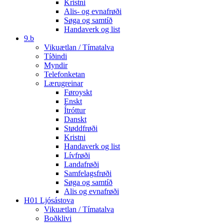
Kristni
Alis- og evnafrøði
Søga og samtíð
Handaverk og list
9.b
Vikuætlan / Tímatalva
Tíðindi
Myndir
Telefonketan
Lærugreinar
Føroyskt
Enskt
Ítróttur
Danskt
Støddfrøði
Kristni
Handaverk og list
Lívfrøði
Landafrøði
Samfelagsfrøði
Søga og samtíð
Alis og evnafrøði
H01 Ljósástova
Vikuætlan / Tímatalva
Boðklivi