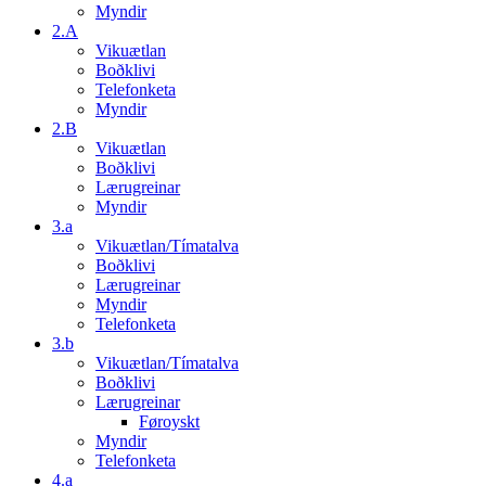
Myndir
2.A
Vikuætlan
Boðklivi
Telefonketa
Myndir
2.B
Vikuætlan
Boðklivi
Lærugreinar
Myndir
3.a
Vikuætlan/Tímatalva
Boðklivi
Lærugreinar
Myndir
Telefonketa
3.b
Vikuætlan/Tímatalva
Boðklivi
Lærugreinar
Føroyskt
Myndir
Telefonketa
4.a