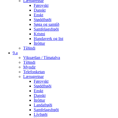
Lærugreinar
Føroyskt
Danskt
Enskt
Støddfrøði
Søga og samtíð
Samfelagsfrøði
Kristni
Handaverk og list
Ítróttur
Tíðindi
9.a
Vikuætlan / Tímatalva
Tíðindi
Myndir
Telefonketan
Lærugreinar
Føroyskt
Støddfrøði
Enskt
Danskt
Ítróttur
Landafrøði
Samfelagsfrøði
Lívfrøði