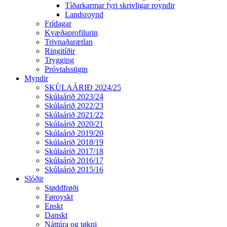
Tíðarkarmar fyri skrivligar royndir
Landsroynd
Frídagar
Kvæðaprofilurin
Trivnaðarætlan
Ringitíðir
Trygging
Próvtalsstigin
Myndir
SKÙLAÁRIÐ 2024/25
Skúlaárið 2023/24
Skúlaárið 2022/23
Skúlaárið 2021/22
Skúlaárið 2020/21
Skúlaárið 2019/20
Skúlaárið 2018/19
Skúlaárið 2017/18
Skúlaárið 2016/17
Skúlaárið 2015/16
Slóðir
Støddfrøði
Føroyskt
Enskt
Danskt
Náttúra og tøkni