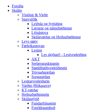
Forsíða
Skúlin
Visiónir & Virðir
Starvsfólk
Leiðsla og fyrisiting
Lærarar og námsfrøðingar
Ljósástova
Skúlavørðar og Heilsufrøðingur
Leys størv
Førleikastovan
Lesing
Les skjótari! - Lesivegleiðing
AKT
Serlæraraskipanin
Støddfrøðivegleiðingin
Trivnaðarætlan
Sorgarætlan
Lestrarvegleiðarin
Varðin (Bókasavn)
KT-vørðar
Heilsufrøðingurin
Skúlastýrið
Fundarfrásagnir
Foreldraumboð