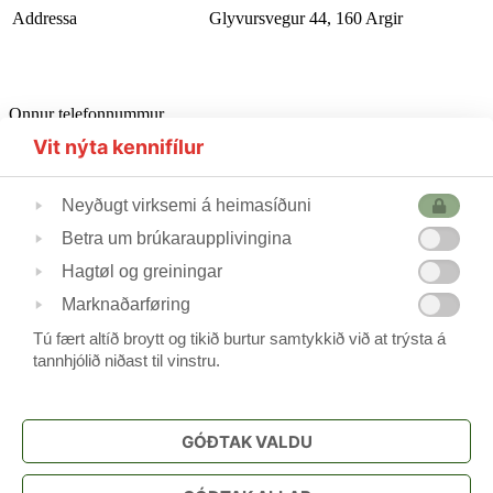
Addressa
Glyvursvegur 44, 160 Argir
Onnur telefonnummur
Starvsfólkarúm
302510
Vit nýta kennifílur
Førleikastovan
222445
Heilsufrøðingur
562355
Neyðugt virksemi á heimasíðuni
Betra um brúkaraupplivingina
Skúlastjórin
224240
Hagtøl og greiningar
Varaskúlastjórin
227244 / 223690
Skrivstovukvinnan
506088
Marknaðarføring
Skúlavørðar
215388/211744
Tú fært altíð broytt og tikið burtur samtykkið við at trýsta á
tannhjólið niðast til vinstru.
Frítíðarskúlin
www.argjahamri.fo
GÓÐTAK VALDU