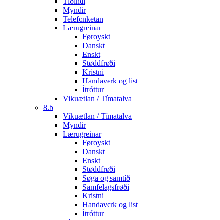
Tíðindi
Myndir
Telefonketan
Lærugreinar
Føroyskt
Danskt
Enskt
Støddfrøði
Kristni
Handaverk og list
Ítróttur
Vikuætlan / Tímatalva
8.b
Vikuætlan / Tímatalva
Myndir
Lærugreinar
Føroyskt
Danskt
Enskt
Støddfrøði
Søga og samtíð
Samfelagsfrøði
Kristni
Handaverk og list
Ítróttur