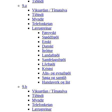
Tíðindi
9.a
Vikuætlan / Tímatalva
Tíðindi
Myndir
Telefonketan
Lærugreinar
Føroyskt
Støddfrøði
Enskt
Danskt
Ítróttur
Landafrøði
Samfelagsfrøði
Lívfrøði
Kristni
Alis- og evnafrøði
Søga og samtíð
Handaverk og list
9.b
Vikuætlan / Tímatalva
Tíðindi
Myndir
Telefonketan
Lærugreinar