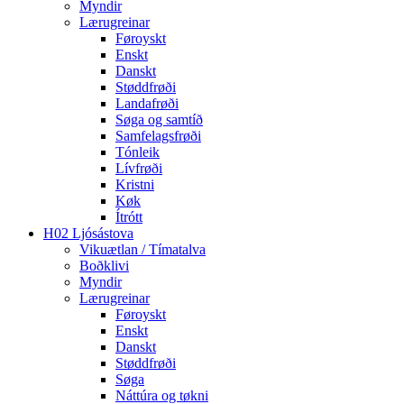
Myndir
Lærugreinar
Føroyskt
Enskt
Danskt
Støddfrøði
Landafrøði
Søga og samtíð
Samfelagsfrøði
Tónleik
Lívfrøði
Kristni
Køk
Ítrótt
H02 Ljósástova
Vikuætlan / Tímatalva
Boðklivi
Myndir
Lærugreinar
Føroyskt
Enskt
Danskt
Støddfrøði
Søga
Náttúra og tøkni