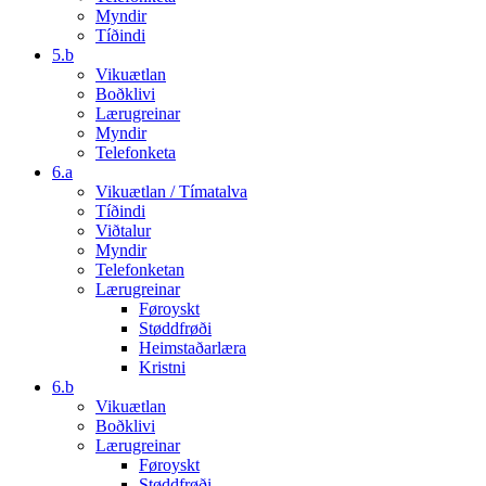
Myndir
Tíðindi
5.b
Vikuætlan
Boðklivi
Lærugreinar
Myndir
Telefonketa
6.a
Vikuætlan / Tímatalva
Tíðindi
Viðtalur
Myndir
Telefonketan
Lærugreinar
Føroyskt
Støddfrøði
Heimstaðarlæra
Kristni
6.b
Vikuætlan
Boðklivi
Lærugreinar
Føroyskt
Støddfrøði