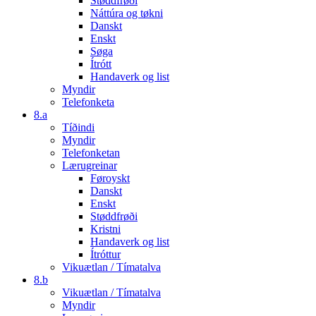
Støddfrøði
Náttúra og tøkni
Danskt
Enskt
Søga
Ítrótt
Handaverk og list
Myndir
Telefonketa
8.a
Tíðindi
Myndir
Telefonketan
Lærugreinar
Føroyskt
Danskt
Enskt
Støddfrøði
Kristni
Handaverk og list
Ítróttur
Vikuætlan / Tímatalva
8.b
Vikuætlan / Tímatalva
Myndir