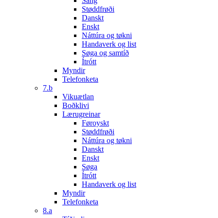
Sang
Støddfrøði
Danskt
Enskt
Náttúra og tøkni
Handaverk og list
Søga og samtíð
Ítrótt
Myndir
Telefonketa
7.b
Vikuætlan
Boðklivi
Lærugreinar
Føroyskt
Støddfrøði
Náttúra og tøkni
Danskt
Enskt
Søga
Ítrótt
Handaverk og list
Myndir
Telefonketa
8.a