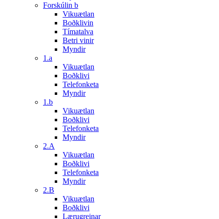
Forskúlin b
Vikuætlan
Boðklivin
Tímatalva
Betri vinir
Myndir
1.a
Vikuætlan
Boðklivi
Telefonketa
Myndir
1.b
Vikuætlan
Boðklivi
Telefonketa
Myndir
2.A
Vikuætlan
Boðklivi
Telefonketa
Myndir
2.B
Vikuætlan
Boðklivi
Lærugreinar