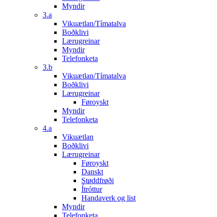
Myndir
3.a
Vikuætlan/Tímatalva
Boðklivi
Lærugreinar
Myndir
Telefonketa
3.b
Vikuætlan/Tímatalva
Boðklivi
Lærugreinar
Føroyskt
Myndir
Telefonketa
4.a
Vikuætlan
Boðklivi
Lærugreinar
Føroyskt
Danskt
Støddfrøði
Ítróttur
Handaverk og list
Myndir
Telefonketa