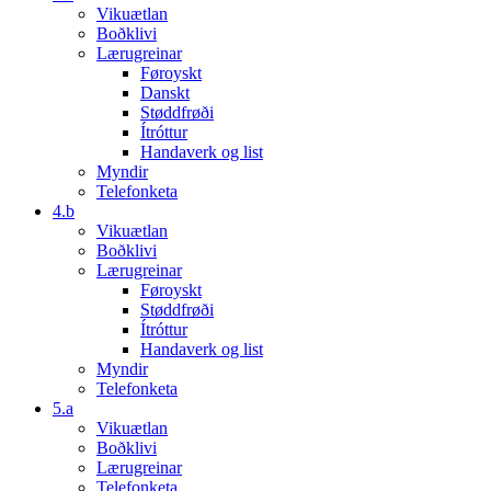
Vikuætlan
Boðklivi
Lærugreinar
Føroyskt
Danskt
Støddfrøði
Ítróttur
Handaverk og list
Myndir
Telefonketa
4.b
Vikuætlan
Boðklivi
Lærugreinar
Føroyskt
Støddfrøði
Ítróttur
Handaverk og list
Myndir
Telefonketa
5.a
Vikuætlan
Boðklivi
Lærugreinar
Telefonketa