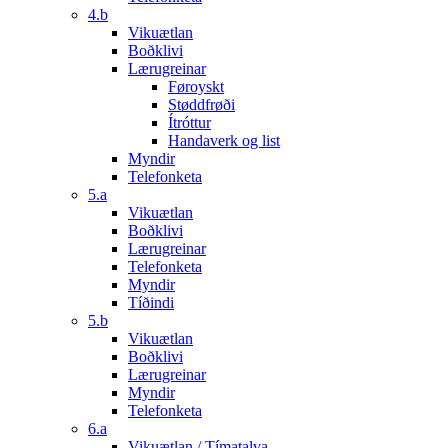
4.b
Vikuætlan
Boðklivi
Lærugreinar
Føroyskt
Støddfrøði
Ítróttur
Handaverk og list
Myndir
Telefonketa
5.a
Vikuætlan
Boðklivi
Lærugreinar
Telefonketa
Myndir
Tíðindi
5.b
Vikuætlan
Boðklivi
Lærugreinar
Myndir
Telefonketa
6.a
Vikuætlan / Tímatalva