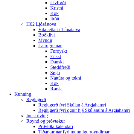
Lívfrøði
Kristni
Køk
Ítrótt
H02 Ljósástova
Vikuætlan / Tímatalva
Boðklivi
Myndir
Lærugreinar
Føroyskt
Enskt
Danskt
Støddfrøði
Søga
Náttúra og tøkni
Køk
Rørsla
Kunning
Reglugerð
Reglugerð fyri Skúlan á Argjahamri
Reglugerð fyri ognir hjá Skúlanum á Argjahamri
Innskriving
Roynd og próvtøkur
Prøvtøkukalendari
Tíðarkarmar fyri munnligu royndirnar