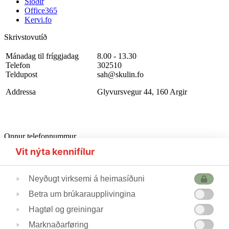
Slóðir
Office365
Kervi.fo
Skrivstovutíð
Mánadag til fríggjadag
8.00 - 13.30
Telefon
302510
Teldupost
sah@skulin.fo
Addressa
Glyvursvegur 44, 160 Argir
Onnur telefonnummur
Starvsfólkarúm
302510
Vit nýta kennifílur
Førleikastovan
222445
Heilsufrøðingur
562355
Neyðugt virksemi á heimasíðuni
Betra um brúkaraupplivingina
Skúlastjórin
224240
Hagtøl og greiningar
Varaskúlastjórin
227244 / 223690
Skrivstovukvinnan
506088
Marknaðarføring