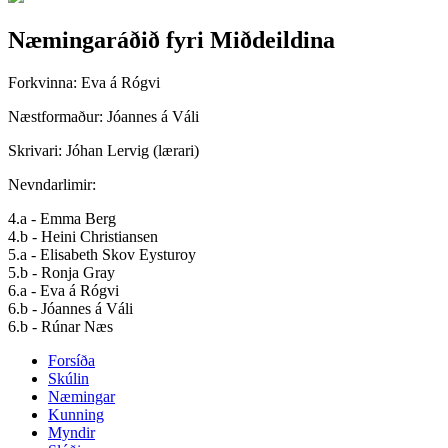
Næmingaráðið fyri Miðdeildina
Forkvinna: Eva á Rógvi
Næstformaður: Jóannes á Váli
Skrivari: Jóhan Lervig (lærari)
Nevndarlimir:
4.a - Emma Berg
4.b - Heini Christiansen
5.a - Elisabeth Skov Eysturoy
5.b - Ronja Gray
6.a - Eva á Rógvi
6.b - Jóannes á Váli
6.b - Rúnar Næs
Forsíða
Skúlin
Næmingar
Kunning
Myndir