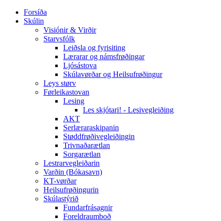
Forsíða
Skúlin
Visiónir & Virðir
Starvsfólk
Leiðsla og fyrisiting
Lærarar og námsfrøðingar
Ljósástova
Skúlavørðar og Heilsufrøðingur
Leys størv
Førleikastovan
Lesing
Les skjótari! - Lesivegleiðing
AKT
Serlæraraskipanin
Støddfrøðivegleiðingin
Trivnaðarætlan
Sorgarætlan
Lestrarvegleiðarin
Varðin (Bókasavn)
KT-vørðar
Heilsufrøðingurin
Skúlastýrið
Fundarfrásagnir
Foreldraumboð