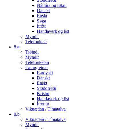
Støddfrøði
Náttúra og tøkni
Danskt
Enskt
Søga
Ítrótt
Handaverk og list
Myndir
Telefonketa
8.a
Tíðindi
Myndir
Telefonketan
Lærugreinar
Føroyskt
Danskt
Enskt
Støddfrøði
Kristni
Handaverk og list
Ítróttur
Vikuætlan / Tímatalva
8.b
Vikuætlan / Tímatalva
Myndir