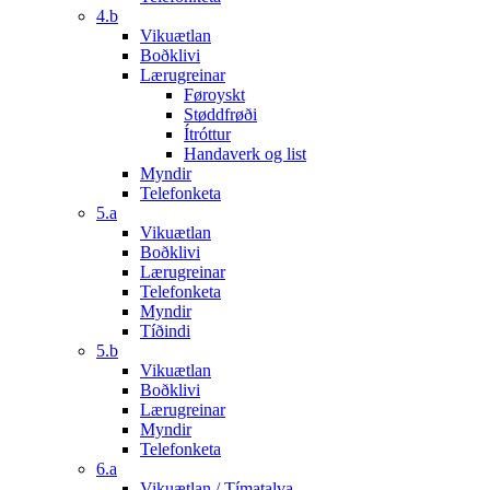
4.b
Vikuætlan
Boðklivi
Lærugreinar
Føroyskt
Støddfrøði
Ítróttur
Handaverk og list
Myndir
Telefonketa
5.a
Vikuætlan
Boðklivi
Lærugreinar
Telefonketa
Myndir
Tíðindi
5.b
Vikuætlan
Boðklivi
Lærugreinar
Myndir
Telefonketa
6.a
Vikuætlan / Tímatalva