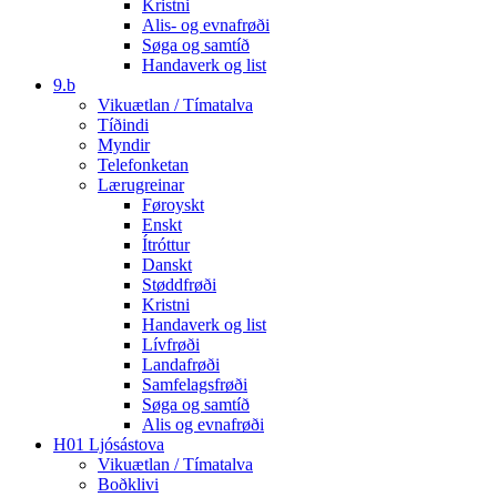
Kristni
Alis- og evnafrøði
Søga og samtíð
Handaverk og list
9.b
Vikuætlan / Tímatalva
Tíðindi
Myndir
Telefonketan
Lærugreinar
Føroyskt
Enskt
Ítróttur
Danskt
Støddfrøði
Kristni
Handaverk og list
Lívfrøði
Landafrøði
Samfelagsfrøði
Søga og samtíð
Alis og evnafrøði
H01 Ljósástova
Vikuætlan / Tímatalva
Boðklivi