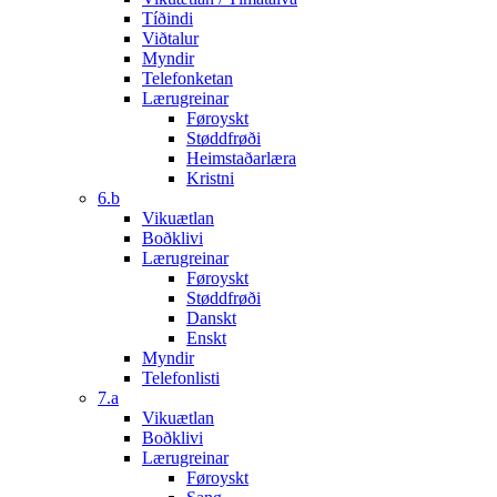
Tíðindi
Viðtalur
Myndir
Telefonketan
Lærugreinar
Føroyskt
Støddfrøði
Heimstaðarlæra
Kristni
6.b
Vikuætlan
Boðklivi
Lærugreinar
Føroyskt
Støddfrøði
Danskt
Enskt
Myndir
Telefonlisti
7.a
Vikuætlan
Boðklivi
Lærugreinar
Føroyskt