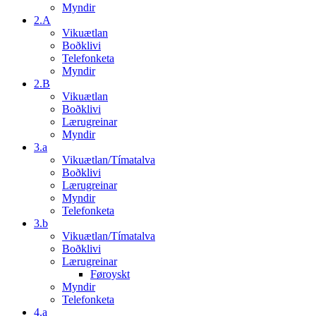
Myndir
2.A
Vikuætlan
Boðklivi
Telefonketa
Myndir
2.B
Vikuætlan
Boðklivi
Lærugreinar
Myndir
3.a
Vikuætlan/Tímatalva
Boðklivi
Lærugreinar
Myndir
Telefonketa
3.b
Vikuætlan/Tímatalva
Boðklivi
Lærugreinar
Føroyskt
Myndir
Telefonketa
4.a