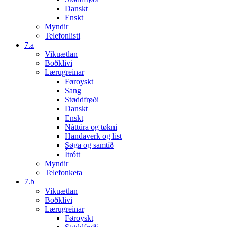
Danskt
Enskt
Myndir
Telefonlisti
7.a
Vikuætlan
Boðklivi
Lærugreinar
Føroyskt
Sang
Støddfrøði
Danskt
Enskt
Náttúra og tøkni
Handaverk og list
Søga og samtíð
Ítrótt
Myndir
Telefonketa
7.b
Vikuætlan
Boðklivi
Lærugreinar
Føroyskt