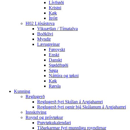
Lívfrøði
Kristni
Køk
Ítrótt
H02 Ljósástova
Vikuætlan / Tímatalva
Boðklivi
Myndir
Lærugreinar
Føroyskt
Enskt
Danskt
Støddfrøði
Søga
Náttúra og tøkni
Køk
Rørsla
Kunning
Reglugerð
Reglugerð fyri Skúlan á Argjahamri
Reglugerð fyri ognir hjá Skúlanum á Argjahamri
Innskriving
Roynd og próvtøkur
Prøvtøkukalendari
Tíðarkarmar fyri munnligu royndirnar