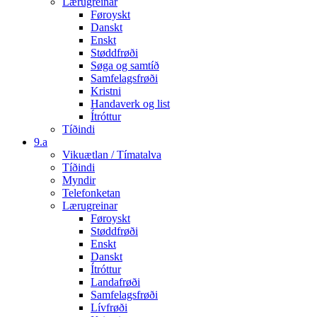
Lærugreinar
Føroyskt
Danskt
Enskt
Støddfrøði
Søga og samtíð
Samfelagsfrøði
Kristni
Handaverk og list
Ítróttur
Tíðindi
9.a
Vikuætlan / Tímatalva
Tíðindi
Myndir
Telefonketan
Lærugreinar
Føroyskt
Støddfrøði
Enskt
Danskt
Ítróttur
Landafrøði
Samfelagsfrøði
Lívfrøði