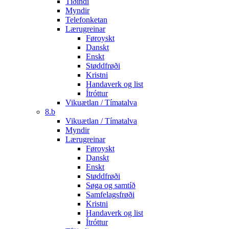
Tíðindi
Myndir
Telefonketan
Lærugreinar
Føroyskt
Danskt
Enskt
Støddfrøði
Kristni
Handaverk og list
Ítróttur
Vikuætlan / Tímatalva
8.b
Vikuætlan / Tímatalva
Myndir
Lærugreinar
Føroyskt
Danskt
Enskt
Støddfrøði
Søga og samtíð
Samfelagsfrøði
Kristni
Handaverk og list
Ítróttur