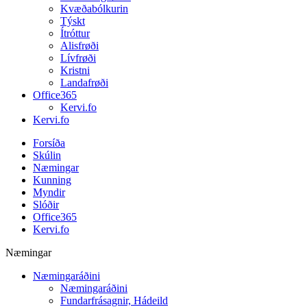
Kvæðabólkurin
Týskt
Ítróttur
Alisfrøði
Lívfrøði
Kristni
Landafrøði
Office365
Kervi.fo
Kervi.fo
Forsíða
Skúlin
Næmingar
Kunning
Myndir
Slóðir
Office365
Kervi.fo
Næmingar
Næmingaráðini
Næmingaráðini
Fundarfrásagnir, Hádeild