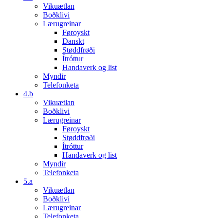
Vikuætlan
Boðklivi
Lærugreinar
Føroyskt
Danskt
Støddfrøði
Ítróttur
Handaverk og list
Myndir
Telefonketa
4.b
Vikuætlan
Boðklivi
Lærugreinar
Føroyskt
Støddfrøði
Ítróttur
Handaverk og list
Myndir
Telefonketa
5.a
Vikuætlan
Boðklivi
Lærugreinar
Telefonketa