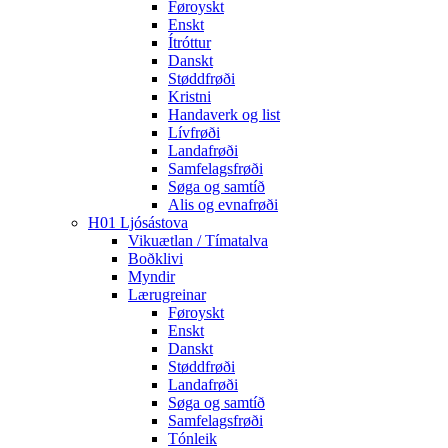
Føroyskt
Enskt
Ítróttur
Danskt
Støddfrøði
Kristni
Handaverk og list
Lívfrøði
Landafrøði
Samfelagsfrøði
Søga og samtíð
Alis og evnafrøði
H01 Ljósástova
Vikuætlan / Tímatalva
Boðklivi
Myndir
Lærugreinar
Føroyskt
Enskt
Danskt
Støddfrøði
Landafrøði
Søga og samtíð
Samfelagsfrøði
Tónleik