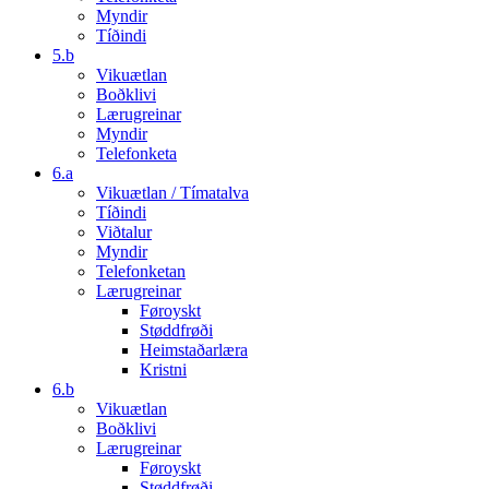
Myndir
Tíðindi
5.b
Vikuætlan
Boðklivi
Lærugreinar
Myndir
Telefonketa
6.a
Vikuætlan / Tímatalva
Tíðindi
Viðtalur
Myndir
Telefonketan
Lærugreinar
Føroyskt
Støddfrøði
Heimstaðarlæra
Kristni
6.b
Vikuætlan
Boðklivi
Lærugreinar
Føroyskt
Støddfrøði