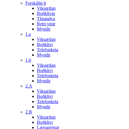
Forskúlin b
Vikuætlan
Boðklivin
Tímatalva
Betri vinir
Myndir
1.a
Vikuætlan
Boðklivi
Telefonketa
Myndir
1.b
Vikuætlan
Boðklivi
Telefonketa
Myndir
2.A
Vikuætlan
Boðklivi
Telefonketa
Myndir
2.B
Vikuætlan
Boðklivi
Lærugreinar