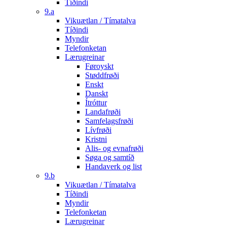
Tíðindi
9.a
Vikuætlan / Tímatalva
Tíðindi
Myndir
Telefonketan
Lærugreinar
Føroyskt
Støddfrøði
Enskt
Danskt
Ítróttur
Landafrøði
Samfelagsfrøði
Lívfrøði
Kristni
Alis- og evnafrøði
Søga og samtíð
Handaverk og list
9.b
Vikuætlan / Tímatalva
Tíðindi
Myndir
Telefonketan
Lærugreinar