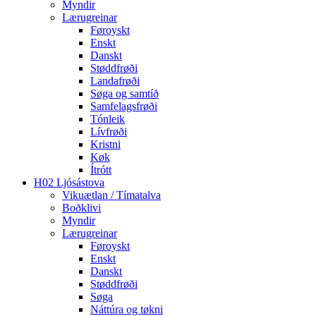
Myndir
Lærugreinar
Føroyskt
Enskt
Danskt
Støddfrøði
Landafrøði
Søga og samtíð
Samfelagsfrøði
Tónleik
Lívfrøði
Kristni
Køk
Ítrótt
H02 Ljósástova
Vikuætlan / Tímatalva
Boðklivi
Myndir
Lærugreinar
Føroyskt
Enskt
Danskt
Støddfrøði
Søga
Náttúra og tøkni