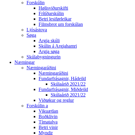
Forskúlin
Hølisviðurskifti
Frítíðarskúlin
Betri lesiførleikar
Filmsbrot um forskúlan
Ljósástova
Søga
Argja skúli
Skúlin á Argjahamri
Argja søga
Skúlabygningurin
Næmingar
Næmingaráðini
Næmingaráðini
Fundarfrásagnir, Hádeild
Skúlaárið 2021/22
Fundarfrásagnir, Miðdeild
Skúlaárið 2021/22
Viðtøkur og reglur
Forskúlin a
Vikuætlan
Boðklivin
Tímatalva
Betri vinir
Myndir