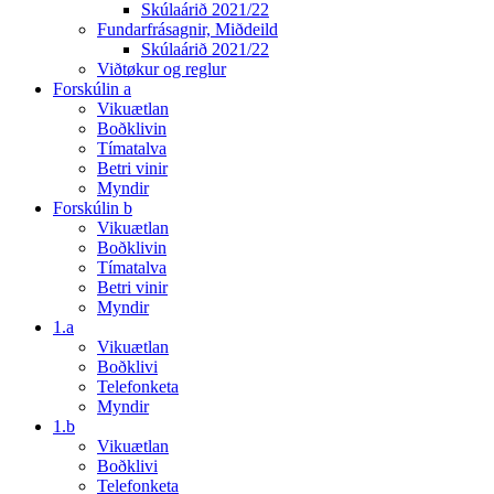
Skúlaárið 2021/22
Fundarfrásagnir, Miðdeild
Skúlaárið 2021/22
Viðtøkur og reglur
Forskúlin a
Vikuætlan
Boðklivin
Tímatalva
Betri vinir
Myndir
Forskúlin b
Vikuætlan
Boðklivin
Tímatalva
Betri vinir
Myndir
1.a
Vikuætlan
Boðklivi
Telefonketa
Myndir
1.b
Vikuætlan
Boðklivi
Telefonketa