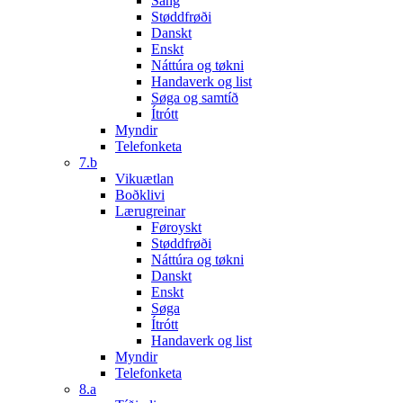
Sang
Støddfrøði
Danskt
Enskt
Náttúra og tøkni
Handaverk og list
Søga og samtíð
Ítrótt
Myndir
Telefonketa
7.b
Vikuætlan
Boðklivi
Lærugreinar
Føroyskt
Støddfrøði
Náttúra og tøkni
Danskt
Enskt
Søga
Ítrótt
Handaverk og list
Myndir
Telefonketa
8.a