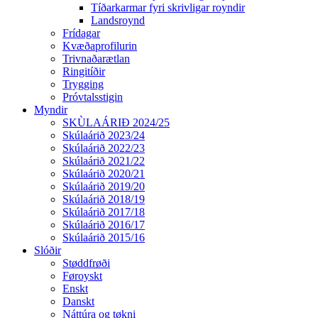
Tíðarkarmar fyri skrivligar royndir
Landsroynd
Frídagar
Kvæðaprofilurin
Trivnaðarætlan
Ringitíðir
Trygging
Próvtalsstigin
Myndir
SKÙLAÁRIÐ 2024/25
Skúlaárið 2023/24
Skúlaárið 2022/23
Skúlaárið 2021/22
Skúlaárið 2020/21
Skúlaárið 2019/20
Skúlaárið 2018/19
Skúlaárið 2017/18
Skúlaárið 2016/17
Skúlaárið 2015/16
Slóðir
Støddfrøði
Føroyskt
Enskt
Danskt
Náttúra og tøkni