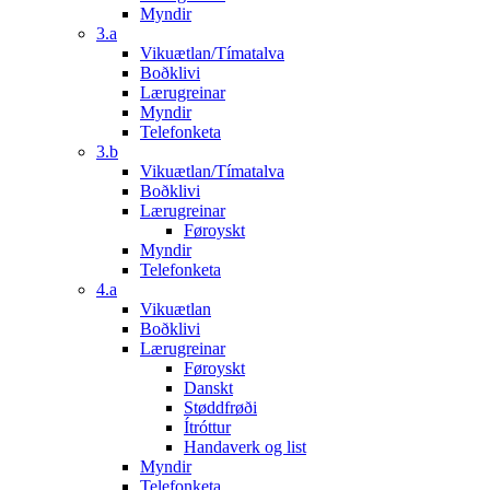
Myndir
3.a
Vikuætlan/Tímatalva
Boðklivi
Lærugreinar
Myndir
Telefonketa
3.b
Vikuætlan/Tímatalva
Boðklivi
Lærugreinar
Føroyskt
Myndir
Telefonketa
4.a
Vikuætlan
Boðklivi
Lærugreinar
Føroyskt
Danskt
Støddfrøði
Ítróttur
Handaverk og list
Myndir
Telefonketa