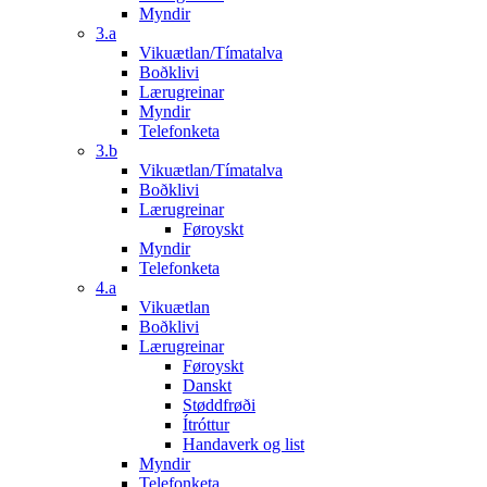
Myndir
3.a
Vikuætlan/Tímatalva
Boðklivi
Lærugreinar
Myndir
Telefonketa
3.b
Vikuætlan/Tímatalva
Boðklivi
Lærugreinar
Føroyskt
Myndir
Telefonketa
4.a
Vikuætlan
Boðklivi
Lærugreinar
Føroyskt
Danskt
Støddfrøði
Ítróttur
Handaverk og list
Myndir
Telefonketa