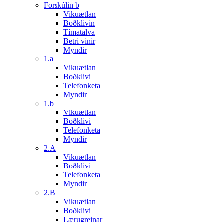
Forskúlin b
Vikuætlan
Boðklivin
Tímatalva
Betri vinir
Myndir
1.a
Vikuætlan
Boðklivi
Telefonketa
Myndir
1.b
Vikuætlan
Boðklivi
Telefonketa
Myndir
2.A
Vikuætlan
Boðklivi
Telefonketa
Myndir
2.B
Vikuætlan
Boðklivi
Lærugreinar