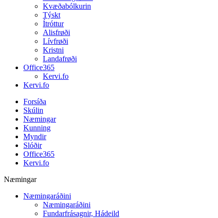
Kvæðabólkurin
Týskt
Ítróttur
Alisfrøði
Lívfrøði
Kristni
Landafrøði
Office365
Kervi.fo
Kervi.fo
Forsíða
Skúlin
Næmingar
Kunning
Myndir
Slóðir
Office365
Kervi.fo
Næmingar
Næmingaráðini
Næmingaráðini
Fundarfrásagnir, Hádeild