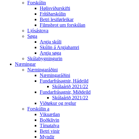
Forskúlin
Hølisviðurskifti
Frítíðarskúlin
Betri lesiførleikar
Filmsbrot um forskúlan
Ljósástova
Søga
Argja skúli
Skúlin á Argjahamri
Argja søga
Skúlabygningurin
Næmingar
Næmingaráðini
Næmingaráðini
Fundarfrásagnir, Hádeild
Skúlaárið 2021/22
Fundarfrásagnir, Miðdeild
Skúlaárið 2021/22
Viðtøkur og reglur
Forskúlin a
Vikuætlan
Boðklivin
Tímatalva
Betri vinir
Myndir