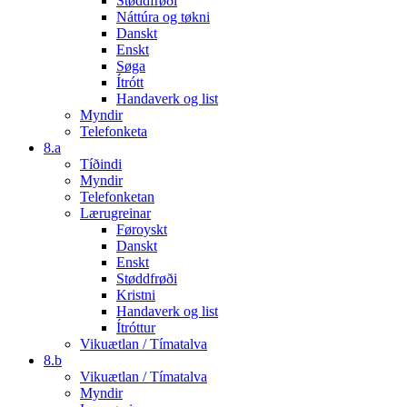
Støddfrøði
Náttúra og tøkni
Danskt
Enskt
Søga
Ítrótt
Handaverk og list
Myndir
Telefonketa
8.a
Tíðindi
Myndir
Telefonketan
Lærugreinar
Føroyskt
Danskt
Enskt
Støddfrøði
Kristni
Handaverk og list
Ítróttur
Vikuætlan / Tímatalva
8.b
Vikuætlan / Tímatalva
Myndir