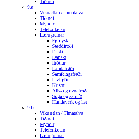
Tíðindi
9.a
Vikuætlan / Tímatalva
Tíðindi
Myndir
Telefonketan
Lærugreinar
Føroyskt
Støddfrøði
Enskt
Danskt
Ítróttur
Landafrøði
Samfelagsfrøði
Lívfrøði
Kristni
Alis- og evnafrøði
Søga og samtíð
Handaverk og list
9.b
Vikuætlan / Tímatalva
Tíðindi
Myndir
Telefonketan
Lærugreinar