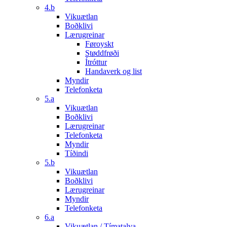
4.b
Vikuætlan
Boðklivi
Lærugreinar
Føroyskt
Støddfrøði
Ítróttur
Handaverk og list
Myndir
Telefonketa
5.a
Vikuætlan
Boðklivi
Lærugreinar
Telefonketa
Myndir
Tíðindi
5.b
Vikuætlan
Boðklivi
Lærugreinar
Myndir
Telefonketa
6.a
Vikuætlan / Tímatalva