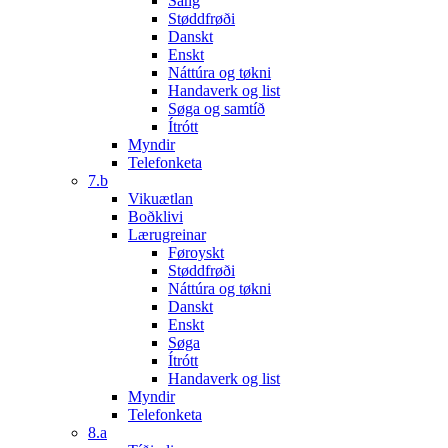
Sang
Støddfrøði
Danskt
Enskt
Náttúra og tøkni
Handaverk og list
Søga og samtíð
Ítrótt
Myndir
Telefonketa
7.b
Vikuætlan
Boðklivi
Lærugreinar
Føroyskt
Støddfrøði
Náttúra og tøkni
Danskt
Enskt
Søga
Ítrótt
Handaverk og list
Myndir
Telefonketa
8.a