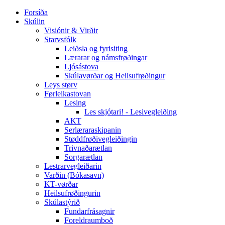
Forsíða
Skúlin
Visiónir & Virðir
Starvsfólk
Leiðsla og fyrisiting
Lærarar og námsfrøðingar
Ljósástova
Skúlavørðar og Heilsufrøðingur
Leys størv
Førleikastovan
Lesing
Les skjótari! - Lesivegleiðing
AKT
Serlæraraskipanin
Støddfrøðivegleiðingin
Trivnaðarætlan
Sorgarætlan
Lestrarvegleiðarin
Varðin (Bókasavn)
KT-vørðar
Heilsufrøðingurin
Skúlastýrið
Fundarfrásagnir
Foreldraumboð