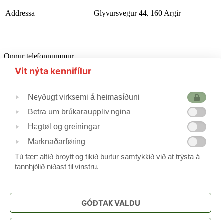
Addressa
Glyvursvegur 44, 160 Argir
Onnur telefonnummur
Starvsfólkarúm
302510
Vit nýta kennifílur
Førleikastovan
222445
Heilsufrøðingur
562355
Neyðugt virksemi á heimasíðuni
Betra um brúkaraupplivingina
Skúlastjórin
224240
Hagtøl og greiningar
Varaskúlastjórin
227244 / 223690
Skrivstovukvinnan
506088
Marknaðarføring
Skúlavørðar
215388/211744
Tú fært altíð broytt og tikið burtur samtykkið við at trýsta á
tannhjólið niðast til vinstru.
Frítíðarskúlin
www.argjahamri.fo
GÓÐTAK VALDU