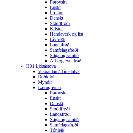
Føroyskt
Enskt
Ítróttur
Danskt
Støddfrøði
Kristni
Handaverk og list
Lívfrøði
Landafrøði
Samfelagsfrøði
Søga og samtíð
Alis og evnafrøði
H01 Ljósástova
Vikuætlan / Tímatalva
Boðklivi
Myndir
Lærugreinar
Føroyskt
Enskt
Danskt
Støddfrøði
Landafrøði
Søga og samtíð
Samfelagsfrøði
Tónleik