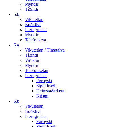
Myndir
Tíðindi
5.b
Vikuætlan
Boðklivi
Lærugreinar
Myndir
Telefonketa
6.a
Vikuætlan / Tímatalva
Tíðindi
Viðtalur
Myndir
Telefonketan
Lærugreinar
Føroyskt
Støddfrøði
Heimstaðarlæra
Kristni
6.b
Vikuætlan
Boðklivi
Lærugreinar
Føroyskt
Støddfrøði