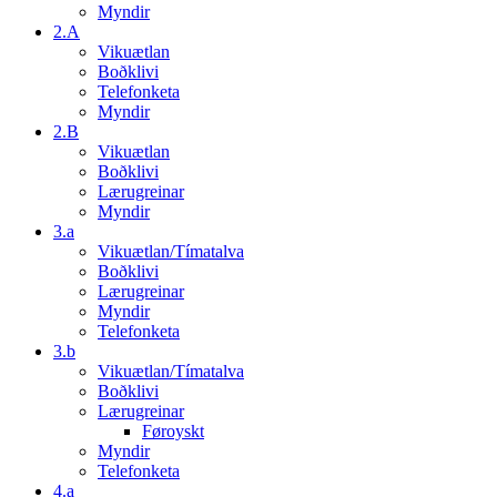
Myndir
2.A
Vikuætlan
Boðklivi
Telefonketa
Myndir
2.B
Vikuætlan
Boðklivi
Lærugreinar
Myndir
3.a
Vikuætlan/Tímatalva
Boðklivi
Lærugreinar
Myndir
Telefonketa
3.b
Vikuætlan/Tímatalva
Boðklivi
Lærugreinar
Føroyskt
Myndir
Telefonketa
4.a