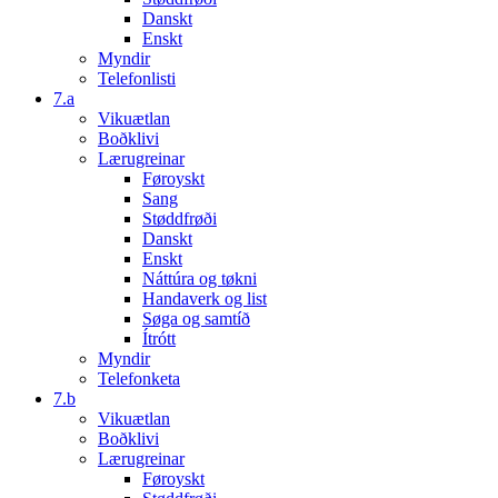
Danskt
Enskt
Myndir
Telefonlisti
7.a
Vikuætlan
Boðklivi
Lærugreinar
Føroyskt
Sang
Støddfrøði
Danskt
Enskt
Náttúra og tøkni
Handaverk og list
Søga og samtíð
Ítrótt
Myndir
Telefonketa
7.b
Vikuætlan
Boðklivi
Lærugreinar
Føroyskt