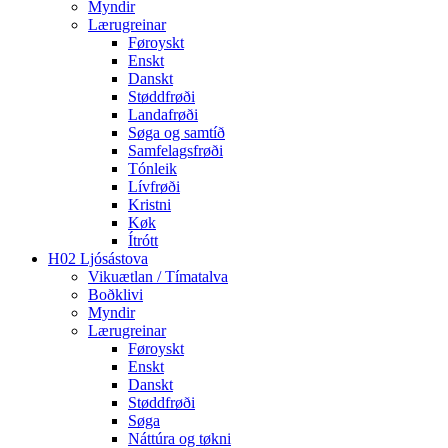
Myndir
Lærugreinar
Føroyskt
Enskt
Danskt
Støddfrøði
Landafrøði
Søga og samtíð
Samfelagsfrøði
Tónleik
Lívfrøði
Kristni
Køk
Ítrótt
H02 Ljósástova
Vikuætlan / Tímatalva
Boðklivi
Myndir
Lærugreinar
Føroyskt
Enskt
Danskt
Støddfrøði
Søga
Náttúra og tøkni