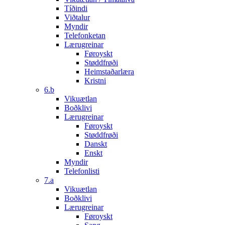
Tíðindi
Viðtalur
Myndir
Telefonketan
Lærugreinar
Føroyskt
Støddfrøði
Heimstaðarlæra
Kristni
6.b
Vikuætlan
Boðklivi
Lærugreinar
Føroyskt
Støddfrøði
Danskt
Enskt
Myndir
Telefonlisti
7.a
Vikuætlan
Boðklivi
Lærugreinar
Føroyskt