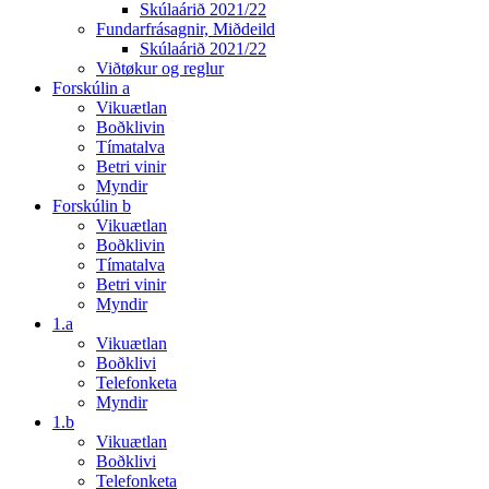
Skúlaárið 2021/22
Fundarfrásagnir, Miðdeild
Skúlaárið 2021/22
Viðtøkur og reglur
Forskúlin a
Vikuætlan
Boðklivin
Tímatalva
Betri vinir
Myndir
Forskúlin b
Vikuætlan
Boðklivin
Tímatalva
Betri vinir
Myndir
1.a
Vikuætlan
Boðklivi
Telefonketa
Myndir
1.b
Vikuætlan
Boðklivi
Telefonketa