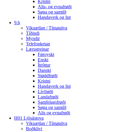
Kristni
Alis- og evnafrøði
Søga og samtíð
Handaverk og list
9.b
Vikuætlan / Tímatalva
Tíðindi
Myndir
Telefonketan
Lærugreinar
Føroyskt
Enskt
Ítróttur
Danskt
Støddfrøði
Kristni
Handaverk og list
Lívfrøði
Landafrøði
Samfelagsfrøði
Søga og samtíð
Alis og evnafrøði
H01 Ljósástova
Vikuætlan / Tímatalva
Boðklivi