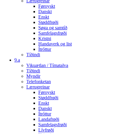
Lærugreinar
Føroyskt
Danskt
Enskt
Støddfrøði
Søga og samtíð
Samfelagsfrøði
Kristni
Handaverk og list
Ítróttur
Tíðindi
9.a
Vikuætlan / Tímatalva
Tíðindi
Myndir
Telefonketan
Lærugreinar
Føroyskt
Støddfrøði
Enskt
Danskt
Ítróttur
Landafrøði
Samfelagsfrøði
Lívfrøði