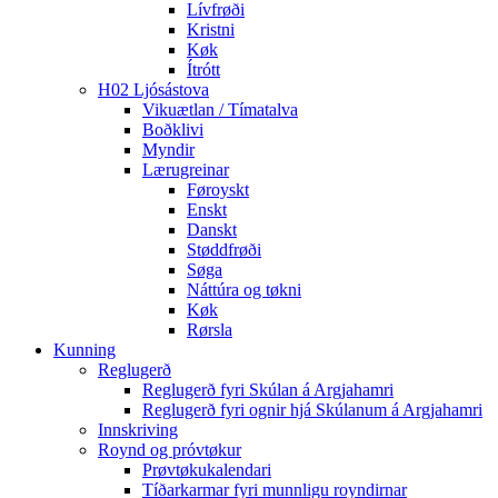
Lívfrøði
Kristni
Køk
Ítrótt
H02 Ljósástova
Vikuætlan / Tímatalva
Boðklivi
Myndir
Lærugreinar
Føroyskt
Enskt
Danskt
Støddfrøði
Søga
Náttúra og tøkni
Køk
Rørsla
Kunning
Reglugerð
Reglugerð fyri Skúlan á Argjahamri
Reglugerð fyri ognir hjá Skúlanum á Argjahamri
Innskriving
Roynd og próvtøkur
Prøvtøkukalendari
Tíðarkarmar fyri munnligu royndirnar