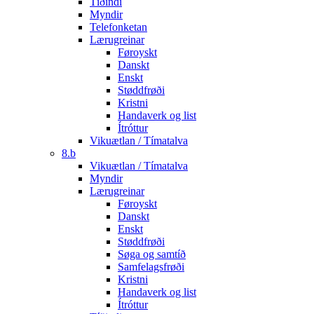
Tíðindi
Myndir
Telefonketan
Lærugreinar
Føroyskt
Danskt
Enskt
Støddfrøði
Kristni
Handaverk og list
Ítróttur
Vikuætlan / Tímatalva
8.b
Vikuætlan / Tímatalva
Myndir
Lærugreinar
Føroyskt
Danskt
Enskt
Støddfrøði
Søga og samtíð
Samfelagsfrøði
Kristni
Handaverk og list
Ítróttur