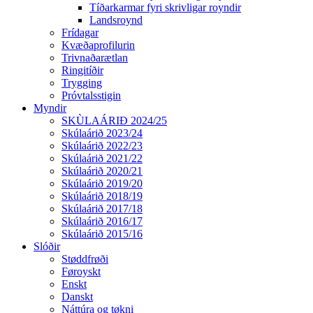
Tíðarkarmar fyri skrivligar royndir
Landsroynd
Frídagar
Kvæðaprofilurin
Trivnaðarætlan
Ringitíðir
Trygging
Próvtalsstigin
Myndir
SKÙLAÁRIÐ 2024/25
Skúlaárið 2023/24
Skúlaárið 2022/23
Skúlaárið 2021/22
Skúlaárið 2020/21
Skúlaárið 2019/20
Skúlaárið 2018/19
Skúlaárið 2017/18
Skúlaárið 2016/17
Skúlaárið 2015/16
Slóðir
Støddfrøði
Føroyskt
Enskt
Danskt
Náttúra og tøkni