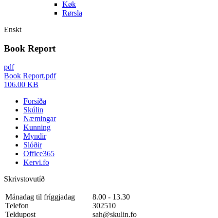
Køk
Rørsla
Enskt
Book Report
pdf
Book Report.pdf
106.00 KB
Forsíða
Skúlin
Næmingar
Kunning
Myndir
Slóðir
Office365
Kervi.fo
Skrivstovutíð
Mánadag til fríggjadag
8.00 - 13.30
Telefon
302510
Teldupost
sah@skulin.fo