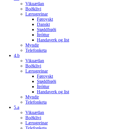
Vikuætlan
Boðklivi
Lærugreinar
Føroyskt
Danskt
Støddfrøði
Ítróttur
Handaverk og list
Myndir
Telefonketa
4.b
Vikuætlan
Boðklivi
Lærugreinar
Føroyskt
Støddfrøði
Ítróttur
Handaverk og list
Myndir
Telefonketa
5.a
Vikuætlan
Boðklivi
Lærugreinar
Telefonketa